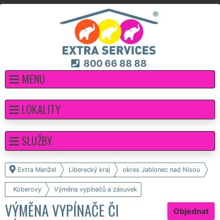
800 66 88 88
MENU
LOKALITY
SLUŽBY
Extra Manžel
Liberecký kraj
okres Jablonec nad Nisou
Koberovy
Výměna vypínačů a zásuvek
VÝMĚNA VYPÍNAČE ČI
Objednat