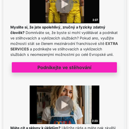
Myslíte si, že jste spolehlivý, zručný a fyzicky zdatný
člověk?
Domníváte se, že byste si mohl vydělávat a podnikat
ve stěhovacích a vyklízecích službách? Pokud ano, využijte
možnosti stát se členem mezinárodní franchisové sítě
EXTRA
SERVICES
a podnikejte ve stěhovacích a vyklízecích
službách s neomezenými možnostmi po celé Evropské unii.
Podnikejte ve stěhování
Máte cit a sklony k úklidům?
Uklízíte ráda a máte pak skvělý