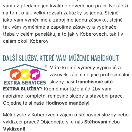
vám už předáme jen kvalitně odvedenou práci. Nezáleží
na tom, o jak velký rozsah zakázky se jedná. Stejně
jako vám vyměníme a zapojíme jednu zásuvku, stejně
tak vám vyměníme a zapojíme zásuvky a vypínače
třeba v celém paneláku, a to jak v Koberovech, tak i v
celém okolí Koberov.
DALŠÍ SLUŽBY, KTERÉ VÁM MŮŽEME NABÍDNOUT
Máte kromě výměny vypínačů a
zásuvek zájem i o jiné profesionální
služby naší
franchisové sítě
EXTRA SLUŽBY
? Kromě montáže a údržby vám
nabízíme kompletní řemeslné služby a stavební práce.
Objednejte si naše
Hodinové manžely
!
Měli byste v Koberovech zájem o stěhovací služby nebo
vyklízecí práce? Objednejte si u nás
Stěhování
nebo
Vyklízení
!