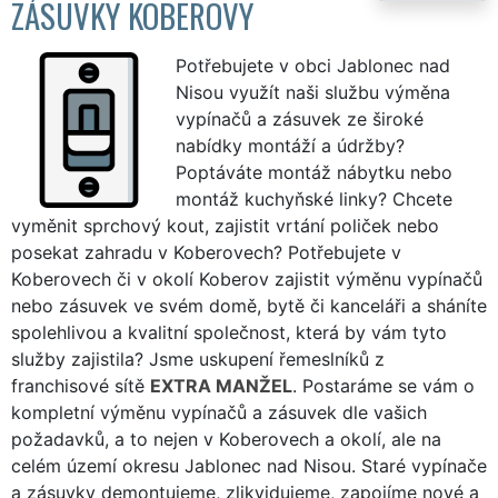
ZÁSUVKY KOBEROVY
Potřebujete v obci Jablonec nad
Nisou využít naši službu výměna
vypínačů a zásuvek ze široké
nabídky montáží a údržby?
Poptáváte montáž nábytku nebo
montáž kuchyňské linky? Chcete
vyměnit sprchový kout, zajistit vrtání poliček nebo
posekat zahradu v Koberovech? Potřebujete v
Koberovech či v okolí Koberov zajistit výměnu vypínačů
nebo zásuvek ve svém domě, bytě či kanceláři a sháníte
spolehlivou a kvalitní společnost, která by vám tyto
služby zajistila? Jsme uskupení řemeslníků z
franchisové sítě
EXTRA MANŽEL
. Postaráme se vám o
kompletní výměnu vypínačů a zásuvek dle vašich
požadavků, a to nejen v Koberovech a okolí, ale na
celém území okresu Jablonec nad Nisou. Staré vypínače
a zásuvky demontujeme, zlikvidujeme, zapojíme nové a