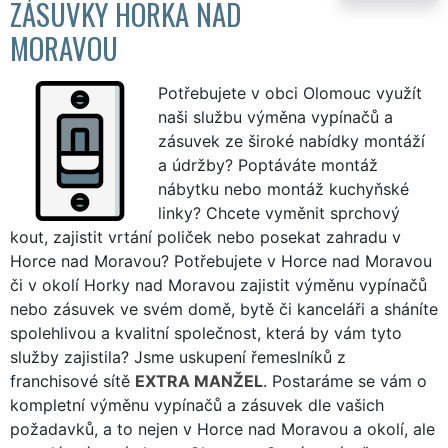
ZÁSUVKY HORKA NAD
MORAVOU
Potřebujete v obci Olomouc využít
naši službu výměna vypínačů a
zásuvek ze široké nabídky montáží
a údržby? Poptáváte montáž
nábytku nebo montáž kuchyňské
linky? Chcete vyměnit sprchový
kout, zajistit vrtání poliček nebo posekat zahradu v
Horce nad Moravou? Potřebujete v Horce nad Moravou
či v okolí Horky nad Moravou zajistit výměnu vypínačů
nebo zásuvek ve svém domě, bytě či kanceláři a sháníte
spolehlivou a kvalitní společnost, která by vám tyto
služby zajistila? Jsme uskupení řemeslníků z
franchisové sítě
EXTRA MANŽEL
. Postaráme se vám o
kompletní výměnu vypínačů a zásuvek dle vašich
požadavků, a to nejen v Horce nad Moravou a okolí, ale