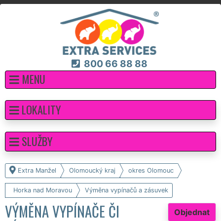
800 66 88 88
MENU
LOKALITY
SLUŽBY
Extra Manžel
Olomoucký kraj
okres Olomouc
Horka nad Moravou
Výměna vypínačů a zásuvek
VÝMĚNA VYPÍNAČE ČI
Objednat