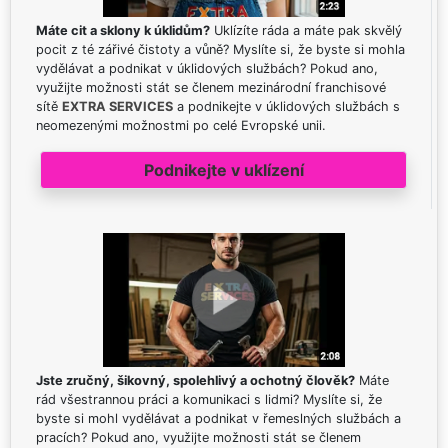
Máte cit a sklony k úklidům?
Uklízíte ráda a máte pak skvělý
pocit z té zářivé čistoty a vůně? Myslíte si, že byste si mohla
vydělávat a podnikat v úklidových službách? Pokud ano,
využijte možnosti stát se členem mezinárodní franchisové
sítě
EXTRA SERVICES
a podnikejte v úklidových službách s
neomezenými možnostmi po celé Evropské unii.
Podnikejte v uklízení
Jste zručný, šikovný, spolehlivý a ochotný člověk?
Máte
rád všestrannou práci a komunikaci s lidmi? Myslíte si, že
byste si mohl vydělávat a podnikat v řemeslných službách a
pracích? Pokud ano, využijte možnosti stát se členem