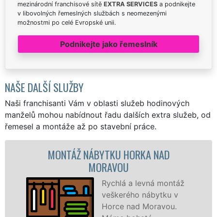
mezinárodní franchisové sítě
EXTRA SERVICES
a podnikejte
v libovolných řemeslných službách s neomezenými
možnostmi po celé Evropské unii.
Podnikejte jako řemeslník
NAŠE DALŠÍ SLUŽBY
Naši franchisanti Vám v oblasti služeb hodinových
manželů mohou nabídnout řadu dalších extra služeb, od
řemesel a montáže až po stavební práce.
MONTÁŽ NÁBYTKU HORKA NAD
MONTÁŽ
MORAVOU
Rychlá a levná montáž
veškerého nábytku v
Horce nad Moravou.