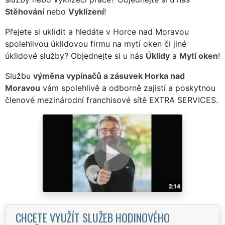
Stěhování
nebo
Vyklízení
!
Přejete si uklidit a hledáte v Horce nad Moravou
spolehlivou úklidovou firmu na mytí oken či jiné
úklidové služby? Objednejte si u nás
Úklidy
a
Mytí oken
!
Službu
výměna vypínačů a zásuvek Horka nad
Moravou
vám spolehlivě a odborně zajistí a poskytnou
členové mezinárodní franchisové sítě EXTRA SERVICES.
CHCETE VYUŽÍT SLUŽEB HODINOVÉHO