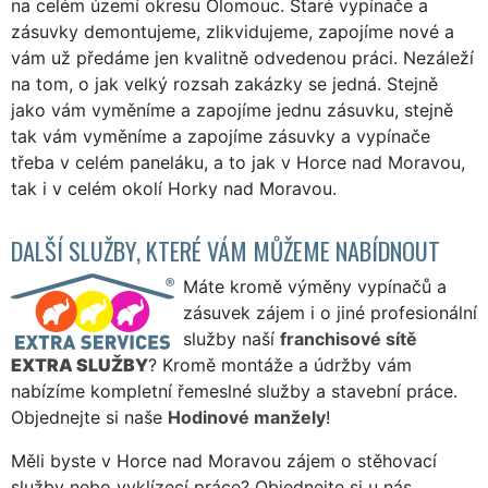
na celém území okresu Olomouc. Staré vypínače a
zásuvky demontujeme, zlikvidujeme, zapojíme nové a
vám už předáme jen kvalitně odvedenou práci. Nezáleží
na tom, o jak velký rozsah zakázky se jedná. Stejně
jako vám vyměníme a zapojíme jednu zásuvku, stejně
tak vám vyměníme a zapojíme zásuvky a vypínače
třeba v celém paneláku, a to jak v Horce nad Moravou,
tak i v celém okolí Horky nad Moravou.
DALŠÍ SLUŽBY, KTERÉ VÁM MŮŽEME NABÍDNOUT
Máte kromě výměny vypínačů a
zásuvek zájem i o jiné profesionální
služby naší
franchisové sítě
EXTRA SLUŽBY
? Kromě montáže a údržby vám
nabízíme kompletní řemeslné služby a stavební práce.
Objednejte si naše
Hodinové manžely
!
Měli byste v Horce nad Moravou zájem o stěhovací
služby nebo vyklízecí práce? Objednejte si u nás