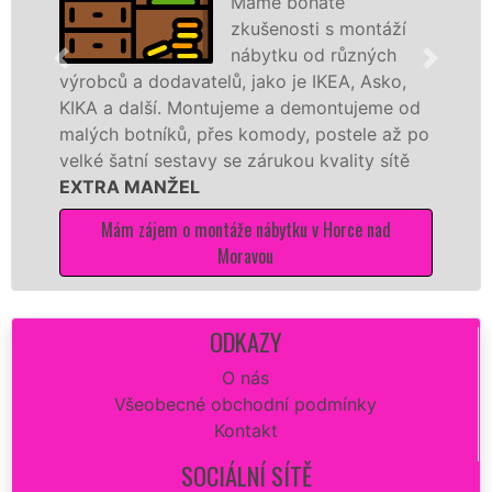
Máme bohaté
zkušenosti s montáží
různých 
nábytku od různých
Ikei či 
ců a dodavatelů, jako je IKEA, Asko,
Nobilie,
a další. Montujeme a demontujeme od
tuto kuc
h botníků, přes komody, postele až po
kvalitně.
šatní sestavy se zárukou kvality sítě
A MANŽEL
Mám 
Mám zájem o montáže nábytku v Horce nad
Moravou
ODKAZY
O nás
Všeobecné obchodní podmínky
Kontakt
SOCIÁLNÍ SÍTĚ