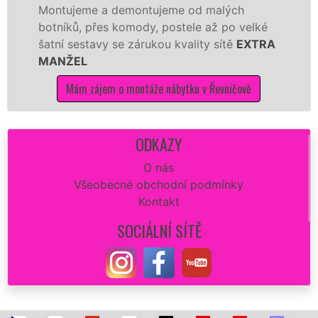
 a demontujeme od malých
Ikei či kvali
řes komody, postele až po velké
Nobilie, manž
avy se zárukou kvality sítě
EXTRA
tuto kuchyň s
kvalitně.
jem o montáže nábytku v Řevničově
Mám zájem
ODKAZY
O nás
Všeobecné obchodní podmínky
Kontakt
SOCIÁLNÍ SÍTĚ