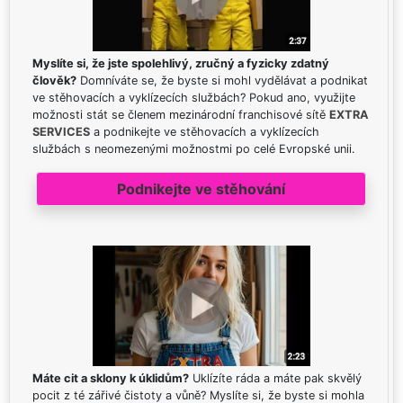
Myslíte si, že jste spolehlivý, zručný a fyzicky zdatný
člověk?
Domníváte se, že byste si mohl vydělávat a podnikat
ve stěhovacích a vyklízecích službách? Pokud ano, využijte
možnosti stát se členem mezinárodní franchisové sítě
EXTRA
SERVICES
a podnikejte ve stěhovacích a vyklízecích
službách s neomezenými možnostmi po celé Evropské unii.
Podnikejte ve stěhování
Máte cit a sklony k úklidům?
Uklízíte ráda a máte pak skvělý
pocit z té zářivé čistoty a vůně? Myslíte si, že byste si mohla