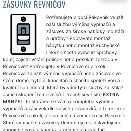
ZÁSUVKY ŘEVNIČOV
Potřebujete v obci Rakovník využít
naši službu výměna vypínačů a
zásuvek ze široké nabídky montáží
a údržby? Poptáváte montáž
nábytku nebo montáž kuchyňské
linky? Chcete vyměnit sprchový
kout, zajistit vrtání poliček nebo posekat zahradu v
Řevničově? Potřebujete v Řevničově či v okolí
Řevničova zajistit výměnu vypínačů nebo zásuvek ve
svém domě, bytě či kanceláři a sháníte spolehlivou a
kvalitní společnost, která by vám tyto služby zajistila?
Jsme uskupení řemeslníků z franchisové sítě
EXTRA
MANŽEL
. Postaráme se vám o kompletní výměnu
vypínačů a zásuvek dle vašich požadavků, a to nejen v
Řevničově a okolí, ale na celém území okresu Rakovník.
Staré vypínače a zásuvky demontujeme, zlikvidujeme,
zapojíme nové a vám už předáme jen kvalitně