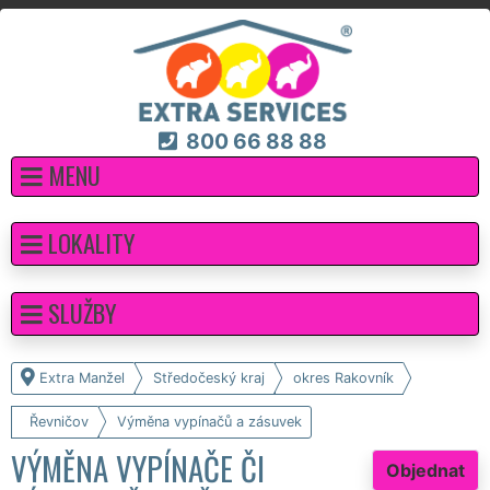
800 66 88 88
MENU
LOKALITY
SLUŽBY
Extra Manžel
Středočeský kraj
okres Rakovník
Řevničov
Výměna vypínačů a zásuvek
VÝMĚNA VYPÍNAČE ČI
Objednat