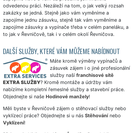
odvedenou práci. Nezáleží na tom, o jak velký rozsah
zakázky se jedná. Stejně jako vám vyměníme a
zapojíme jednu zásuvku, stejně tak vám vyměníme a
zapojíme zásuvky a vypínače třeba v celém paneláku, a
to jak v Řevničově, tak i v celém okolí Řevničova.
DALŠÍ SLUŽBY, KTERÉ VÁM MŮŽEME NABÍDNOUT
Máte kromě výměny vypínačů a
zásuvek zájem i o jiné profesionální
služby naší
franchisové sítě
EXTRA SLUŽBY
? Kromě montáže a údržby vám
nabízíme kompletní řemeslné služby a stavební práce.
Objednejte si naše
Hodinové manžely
!
Měli byste v Řevničově zájem o stěhovací služby nebo
vyklízecí práce? Objednejte si u nás
Stěhování
nebo
Vyklízení
!