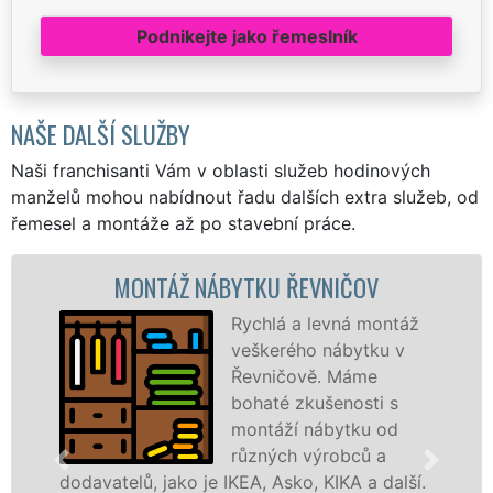
Podnikejte jako řemeslník
NAŠE DALŠÍ SLUŽBY
Naši franchisanti Vám v oblasti služeb hodinových
manželů mohou nabídnout řadu dalších extra služeb, od
řemesel a montáže až po stavební práce.
NTÁŽ NÁBYTKU ŘEVNIČOV
MONT
Rychlá a levná montáž
veškerého nábytku v
Řevničově. Máme
bohaté zkušenosti s
montáží nábytku od
různých výrobců a
, jako je IKEA, Asko, KIKA a další.
různých výro