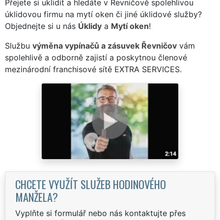
Přejete si uklidit a hledáte v Řevničově spolehlivou
úklidovou firmu na mytí oken či jiné úklidové služby?
Objednejte si u nás
Úklidy
a
Mytí oken
!
Službu
výměna vypínačů a zásuvek Řevničov
vám
spolehlivě a odborně zajistí a poskytnou členové
mezinárodní franchisové sítě EXTRA SERVICES.
CHCETE VYUŽÍT SLUŽEB HODINOVÉHO
MANŽELA?
Vyplňte si formulář nebo nás kontaktujte přes