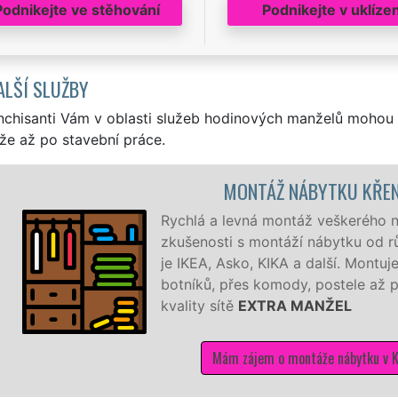
Podnikejte ve stěhování
Podnikejte v uklízen
ALŠÍ SLUŽBY
nchisanti Vám v oblasti služeb hodinových manželů mohou 
že až po stavební práce.
 NÁBYTKU KŘENOVICE
ontáž veškerého nábytku v Křenovicích. Máme bohaté
táží nábytku od různých výrobců a dodavatelů, jako
IKA a další. Montujeme a demontujeme od malých
ody, postele až po velké šatní sestavy se zárukou
A MANŽEL
 montáže nábytku v Křenovicích