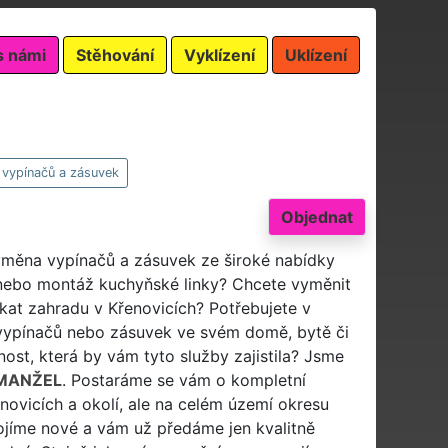
s námi
Stěhování
Vyklízení
Uklízení
vypínačů a zásuvek
Objednat
výměna vypínačů a zásuvek ze široké nabídky
nebo montáž kuchyňské linky? Chcete vyměnit
ekat zahradu v Křenovicích? Potřebujete v
u vypínačů nebo zásuvek ve svém domě, bytě či
čnost, která by vám tyto služby zajistila? Jsme
MANŽEL
. Postaráme se vám o kompletní
ovicích a okolí, ale na celém území okresu
ojíme nové a vám už předáme jen kvalitně