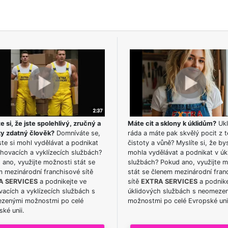
e si, že jste spolehlivý, zručný a
Máte cit a sklony k úklidům?
Ukl
ky zdatný člověk?
Domníváte se,
ráda a máte pak skvělý pocit z t
te si mohl vydělávat a podnikat
čistoty a vůně? Myslíte si, že by
hovacích a vyklízecích službách?
mohla vydělávat a podnikat v úk
ano, využijte možnosti stát se
službách? Pokud ano, využijte 
m mezinárodní franchisové sítě
stát se členem mezinárodní fran
A SERVICES
a podnikejte ve
sítě
EXTRA SERVICES
a podnike
acích a vyklízecích službách s
úklidových službách s neomeze
zenými možnostmi po celé
možnostmi po celé Evropské uni
ké unii.