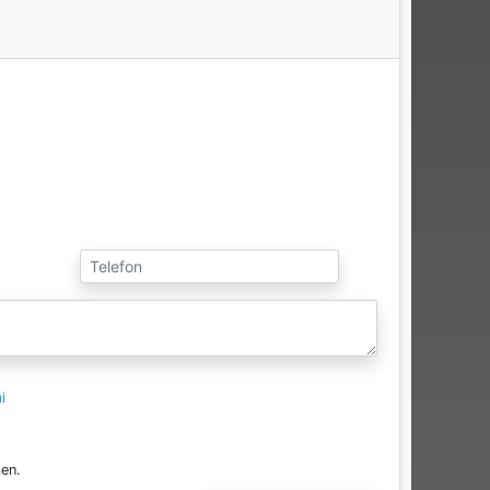
i
en.