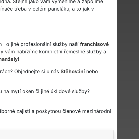
jedná. Stejně jako vám vyměníme a zapojíme
nače třeba v celém paneláku, a to jak v
 o jiné profesionální služby naší
franchisové
y vám nabízíme kompletní řemeslné služby a
manžely
!
práce? Objednejte si u nás
Stěhování
nebo
u na mytí oken či jiné úklidové služby?
borně zajistí a poskytnou členové mezinárodní