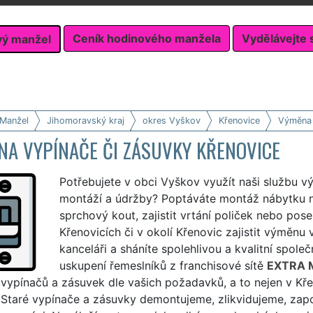
Ceník hodinového manžela
Vydělávejte 
vý manžel
 Manžel
Jihomoravský kraj
okres Vyškov
Křenovice
Výměna 
NA VYPÍNAČE ČI ZÁSUVKY KŘENOVICE
Potřebujete v obci Vyškov využít naši službu 
montáží a údržby? Poptáváte montáž nábytku 
sprchový kout, zajistit vrtání poliček nebo pos
Křenovicích či v okolí Křenovic zajistit výměn
kanceláři a sháníte spolehlivou a kvalitní spole
uskupení řemeslníků z franchisové sítě
EXTRA 
ypínačů a zásuvek dle vašich požadavků, a to nejen v Křen
 Staré vypínače a zásuvky demontujeme, zlikvidujeme, zap