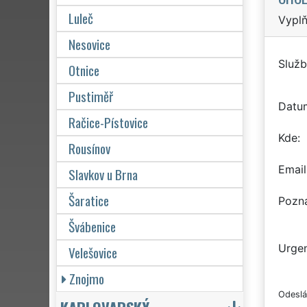
Luleč
Vyplň
Nesovice
Služb
Otnice
Pustiměř
Datu
Račice-Pístovice
Kde
Rousínov
Email
Slavkov u Brna
Šaratice
Pozn
Švábenice
Urgen
Velešovice
Znojmo
Odeslá