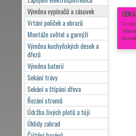
Výměna vypínačů a zásuvek
ODKA
Vrtání poliček a obrazů
O nás
Všeob
Montáže světel a garnýží
Konta
Výměna kuchyňských desek a
dřezů
Výměna baterií
Sekání trávy
Sekání a štípání dřeva
Řezání stromů
Údržba živých plotů a tújí
Úklidy zahrad
Čištění bazénů