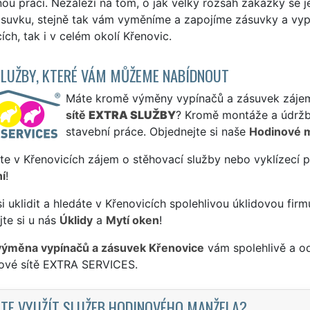
ou práci. Nezáleží na tom, o jak velký rozsah zakázky se 
suvku, stejně tak vám vyměníme a zapojíme zásuvky a vypí
ích, tak i v celém okolí Křenovic.
SLUŽBY, KTERÉ VÁM MŮŽEME NABÍDNOUT
Máte kromě výměny vypínačů a zásuvek zájem i
sítě
EXTRA SLUŽBY
? Kromě montáže a údržb
stavební práce. Objednejte si naše
Hodinové 
te v Křenovicích zájem o stěhovací služby nebo vyklízecí 
í
!
si uklidit a hledáte v Křenovicích spolehlivou úklidovou firm
te si u nás
Úklidy
a
Mytí oken
!
výměna vypínačů a zásuvek Křenovice
vám spolehlivě a od
sové sítě EXTRA SERVICES.
TE VYUŽÍT SLUŽEB HODINOVÉHO MANŽELA?