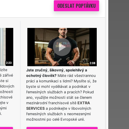
ízíte
Jste zručný, šikovný, spolehlivý a
é zářivé
ochotný člověk?
Máte rád všestrannou
ste si
práci a komunikaci s lidmi? Myslíte si, že
lidových
byste si mohl vydělávat a podnikat v
možnosti
řemeslných službách a pracích? Pokud
chisové
ano, využijte možnosti stát se členem
jte v
mezinárodní franchisové sítě
EXTRA
nými
SERVICES
a podnikejte v libovolných
i.
řemeslných službách s neomezenými
možnostmi po celé Evropské unii.