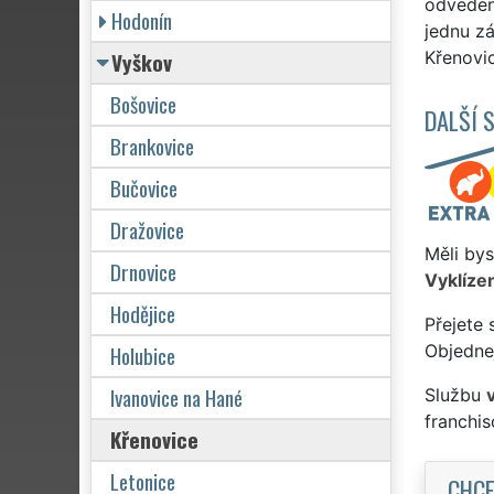
odveden
Hodonín
jednu zá
Vyškov
Křenovic
Bošovice
DALŠÍ 
Brankovice
Bučovice
Dražovice
Měli bys
Drnovice
Vyklízen
Hodějice
Přejete 
Holubice
Objednej
Ivanovice na Hané
Službu
franchi
Křenovice
Letonice
CHCE