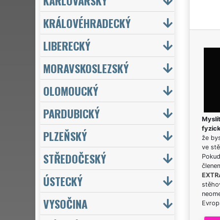
KARLOVARSKÝ
KRÁLOVÉHRADECKÝ
LIBERECKÝ
MORAVSKOSLEZSKÝ
OLOMOUCKÝ
PARDUBICKÝ
Myslít
fyzic
PLZEŇSKÝ
že bys
ve stě
STŘEDOČESKÝ
Pokud 
člene
EXTR
ÚSTECKÝ
stěhov
neome
VYSOČINA
Evrops