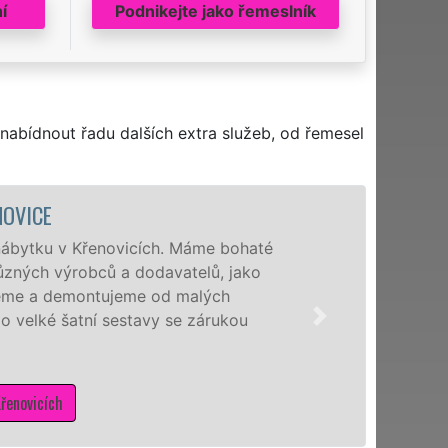
í
Podnikejte jako řemeslník
nabídnout řadu dalších extra služeb, od řemesel
MONTÁŽ K
Naši hodinoví manže
Křenovicích a okolí
výrobců. Ať už se je
německé Nobilie, m
smontují levně, rychl
Mám zájem o mo