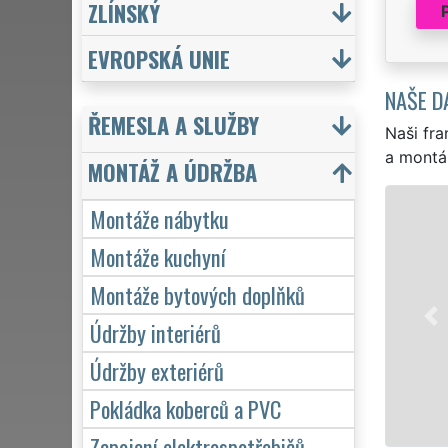
ZLÍNSKÝ
EVROPSKÁ UNIE
NAŠE D
ŘEMESLA A SLUŽBY
Naši fra
a montá
MONTÁŽ A ÚDRŽBA
MONTÁŽ
Montáže nábytku
Rychlá a levná m
Montáže kuchyní
zkušenosti s mon
Montáže bytových doplňků
je IKEA, Asko, K
botníků, přes kom
Údržby interiérů
kvality sítě
EXTR
Údržby exteriérů
Mám zájem o
Pokládka koberců a PVC
Zapojení elektrospotřebičů