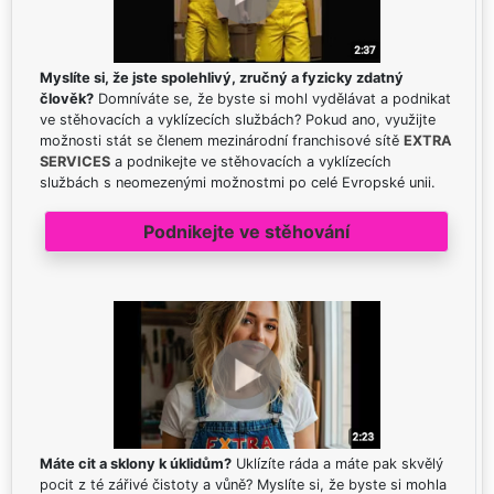
Myslíte si, že jste spolehlivý, zručný a fyzicky zdatný
člověk?
Domníváte se, že byste si mohl vydělávat a podnikat
ve stěhovacích a vyklízecích službách? Pokud ano, využijte
možnosti stát se členem mezinárodní franchisové sítě
EXTRA
SERVICES
a podnikejte ve stěhovacích a vyklízecích
službách s neomezenými možnostmi po celé Evropské unii.
Podnikejte ve stěhování
Máte cit a sklony k úklidům?
Uklízíte ráda a máte pak skvělý
pocit z té zářivé čistoty a vůně? Myslíte si, že byste si mohla