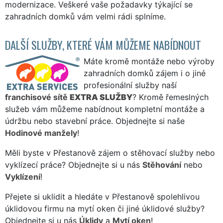
modernizace. Veškeré vaše požadavky týkající se
zahradních domků vám velmi rádi splníme.
DALŠÍ SLUŽBY, KTERÉ VÁM MŮŽEME NABÍDNOUT
Máte kromě montáže nebo výroby
zahradních domků zájem i o jiné
profesionální služby naší
franchisové sítě
EXTRA SLUŽBY
? Kromě řemeslných
služeb vám můžeme nabídnout kompletní montáže a
údržbu nebo stavební práce. Objednejte si naše
Hodinové manžely
!
Měli byste v Přestanově zájem o stěhovací služby nebo
vyklízecí práce? Objednejte si u nás
Stěhování
nebo
Vyklízení
!
Přejete si uklidit a hledáte v Přestanově spolehlivou
úklidovou firmu na mytí oken či jiné úklidové služby?
Objednejte si u nás
Úklidy
a
Mytí oken
!