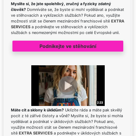
Myslíte si, že jste spolehlivý, zručný a fyzicky zdatný
člověk?
Domníváte se, že byste si mohl vydělávat a podnikat
ve stěhovacích a vyklízecích službách? Pokud ano, využijte
možnosti stát se členem mezinárodní franchisové sítě
EXTRA
SERVICES
a podnikejte ve stěhovacích a vyklízecích
službách s neomezenými možnostmi po celé Evropské unii.
Podnikejte ve stěhování
Máte cit a sklony k úklidům?
Uklízíte ráda a máte pak skvělý
pocit z té zářivé čistoty a vůně? Myslíte si, že byste si mohla
vydělávat a podnikat v úklidových službách? Pokud ano,
využijte možnosti stát se členem mezinárodní franchisové
sítě
EXTRA SERVICES
a podnikejte v úklidových službách s