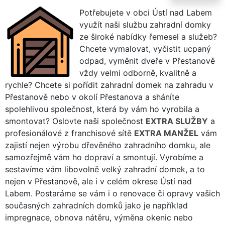
Potřebujete v obci Ústí nad Labem
využít naši službu zahradní domky
ze široké nabídky řemesel a služeb?
Chcete vymalovat, vyčistit ucpaný
odpad, vyměnit dveře v Přestanově
vždy velmi odborně, kvalitně a
rychle? Chcete si pořídit zahradní domek na zahradu v
Přestanově nebo v okolí Přestanova a sháníte
spolehlivou společnost, která by vám ho vyrobila a
smontovat? Oslovte naši společnost
EXTRA SLUŽBY
a
profesionálové z franchisové sítě
EXTRA MANŽEL
vám
zajistí nejen výrobu dřevěného zahradního domku, ale
samozřejmě vám ho dopraví a smontují. Vyrobíme a
sestavíme vám libovolně velký zahradní domek, a to
nejen v Přestanově, ale i v celém okrese Ústí nad
Labem. Postaráme se vám i o renovace či opravy vašich
současných zahradních domků jako je například
impregnace, obnova nátěru, výměna okenic nebo