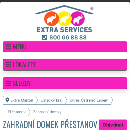
800 66 88 88
MENU
LOKALITY
SLUŽBY
Extra Manžel
Ústecký kraj
okres Ústí nad Labem
Přestanov
Zahradní domky
ZAHRADNÍ DOMEK PŘESTANOV
Objednat