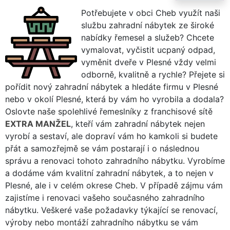
Potřebujete v obci Cheb využít naši
službu zahradní nábytek ze široké
nabídky řemesel a služeb? Chcete
vymalovat, vyčistit ucpaný odpad,
vyměnit dveře v Plesné vždy velmi
odborně, kvalitně a rychle? Přejete si
pořídit nový zahradní nábytek a hledáte firmu v Plesné
nebo v okolí Plesné, která by vám ho vyrobila a dodala?
Oslovte naše spolehlivé řemeslníky z franchisové sítě
EXTRA MANŽEL
, kteří vám zahradní nábytek nejen
vyrobí a sestaví, ale dopraví vám ho kamkoli si budete
přát a samozřejmě se vám postarají i o následnou
správu a renovaci tohoto zahradního nábytku. Vyrobíme
a dodáme vám kvalitní zahradní nábytek, a to nejen v
Plesné, ale i v celém okrese Cheb. V případě zájmu vám
zajistíme i renovaci vašeho současného zahradního
nábytku. Veškeré vaše požadavky týkající se renovací,
výroby nebo montáží zahradního nábytku se vám