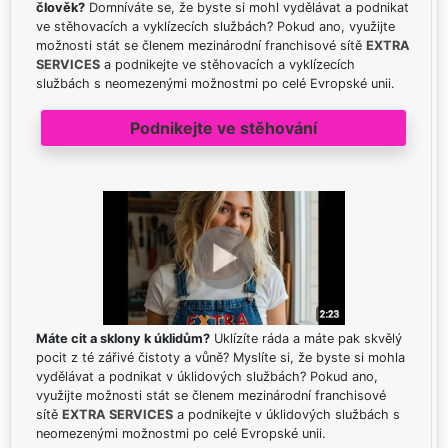
člověk?
Domníváte se, že byste si mohl vydělávat a podnikat
ve stěhovacích a vyklízecích službách? Pokud ano, využijte
možnosti stát se členem mezinárodní franchisové sítě
EXTRA
SERVICES
a podnikejte ve stěhovacích a vyklízecích
službách s neomezenými možnostmi po celé Evropské unii.
Podnikejte ve stěhování
Máte cit a sklony k úklidům?
Uklízíte ráda a máte pak skvělý
pocit z té zářivé čistoty a vůně? Myslíte si, že byste si mohla
vydělávat a podnikat v úklidových službách? Pokud ano,
využijte možnosti stát se členem mezinárodní franchisové
sítě
EXTRA SERVICES
a podnikejte v úklidových službách s
neomezenými možnostmi po celé Evropské unii.