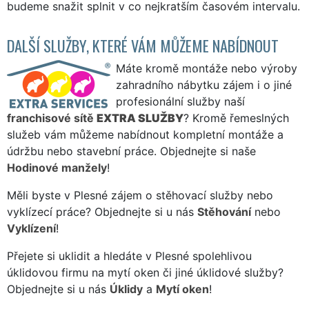
budeme snažit splnit v co nejkratším časovém intervalu.
DALŠÍ SLUŽBY, KTERÉ VÁM MŮŽEME NABÍDNOUT
Máte kromě montáže nebo výroby
zahradního nábytku zájem i o jiné
profesionální služby naší
franchisové sítě
EXTRA SLUŽBY
? Kromě řemeslných
služeb vám můžeme nabídnout kompletní montáže a
údržbu nebo stavební práce. Objednejte si naše
Hodinové manžely
!
Měli byste v Plesné zájem o stěhovací služby nebo
vyklízecí práce? Objednejte si u nás
Stěhování
nebo
Vyklízení
!
Přejete si uklidit a hledáte v Plesné spolehlivou
úklidovou firmu na mytí oken či jiné úklidové služby?
Objednejte si u nás
Úklidy
a
Mytí oken
!