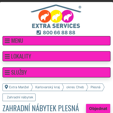
800 66 88 88
MENU
LOKALITY
SLUŽBY
Extra Manžel
Karlovarský kraj
okres Cheb
Plesná
Zahradní nábytek
ZAHRADNÍ NÁBYTEK PLESNÁ
Objednat