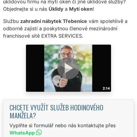
úklidovou firmu na mytí oken či jiné úklidové služby?
Objednejte si u nás
Úklidy
a
Mytí oken
!
Službu
zahradní nábytek Třebenice
vám spolehlivě a
odborně zajistí a poskytnou členové mezinárodní
franchisové sítě EXTRA SERVICES.
CHCETE VYUŽÍT SLUŽEB HODINOVÉHO
MANŽELA?
Vyplňte si formulář nebo nás kontaktujte přes
WhatsApp