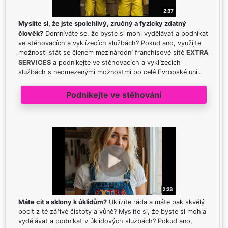
Myslíte si, že jste spolehlivý, zručný a fyzicky zdatný
člověk?
Domníváte se, že byste si mohl vydělávat a podnikat
ve stěhovacích a vyklízecích službách? Pokud ano, využijte
možnosti stát se členem mezinárodní franchisové sítě
EXTRA
SERVICES
a podnikejte ve stěhovacích a vyklízecích
službách s neomezenými možnostmi po celé Evropské unii.
Podnikejte ve stěhování
Máte cit a sklony k úklidům?
Uklízíte ráda a máte pak skvělý
pocit z té zářivé čistoty a vůně? Myslíte si, že byste si mohla
vydělávat a podnikat v úklidových službách? Pokud ano,