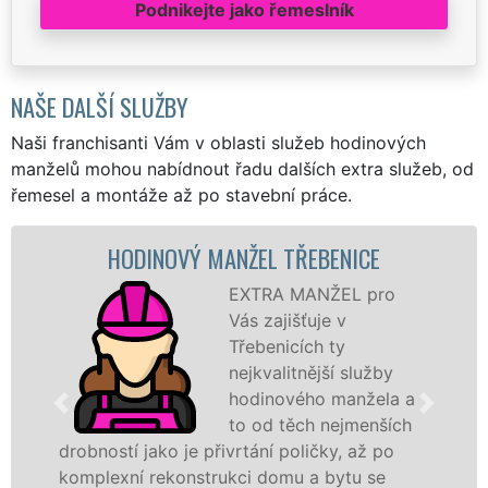
Podnikejte jako řemeslník
NAŠE DALŠÍ SLUŽBY
Naši franchisanti Vám v oblasti služeb hodinových
manželů mohou nabídnout řadu dalších extra služeb, od
řemesel a montáže až po stavební práce.
HODINOVÝ MANŽEL TŘEBENICE
M
EXTRA MANŽEL pro
Vás zajišťuje v
Třebenicích ty
nejkvalitnější služby
hodinového manžela a
to od těch nejmenších
stí jako je přivrtání poličky, až po
hodinoví
exní rekonstrukci domu a bytu se
sítě
EXT