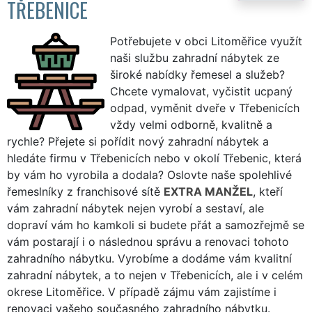
TŘEBENICE
Potřebujete v obci Litoměřice využít
naši službu zahradní nábytek ze
široké nabídky řemesel a služeb?
Chcete vymalovat, vyčistit ucpaný
odpad, vyměnit dveře v Třebenicích
vždy velmi odborně, kvalitně a
rychle? Přejete si pořídit nový zahradní nábytek a
hledáte firmu v Třebenicích nebo v okolí Třebenic, která
by vám ho vyrobila a dodala? Oslovte naše spolehlivé
řemeslníky z franchisové sítě
EXTRA MANŽEL
, kteří
vám zahradní nábytek nejen vyrobí a sestaví, ale
dopraví vám ho kamkoli si budete přát a samozřejmě se
vám postarají i o následnou správu a renovaci tohoto
zahradního nábytku. Vyrobíme a dodáme vám kvalitní
zahradní nábytek, a to nejen v Třebenicích, ale i v celém
okrese Litoměřice. V případě zájmu vám zajistíme i
renovaci vašeho současného zahradního nábytku.