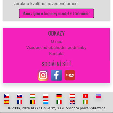
ou kvalitně odvedené práce
Vám zajis
opravu z
ám zájem o hodinový manžel v Třebenicích
dokonalý
Mám
ODKAZY
O nás
Všeobecné obchodní podmínky
Kontakt
SOCIÁLNÍ SÍTĚ