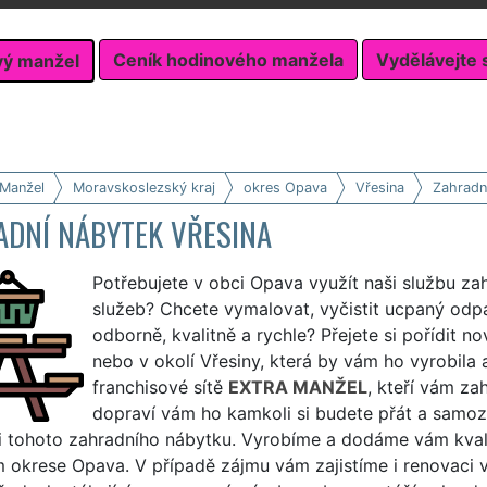
Ceník hodinového manžela
Vydělávejte 
vý manžel
 Manžel
Moravskoslezský kraj
okres Opava
Vřesina
Zahradn
ADNÍ NÁBYTEK VŘESINA
Potřebujete v obci Opava využít naši službu za
služeb? Chcete vymalovat, vyčistit ucpaný odp
odborně, kvalitně a rychle? Přejete si pořídit n
nebo v okolí Vřesiny, která by vám ho vyrobila 
franchisové sítě
EXTRA MANŽEL
, kteří vám za
dopraví vám ho kamkoli si budete přát a samozř
 tohoto zahradního nábytku. Vyrobíme a dodáme vám kvalitn
ém okrese Opava. V případě zájmu vám zajistíme i renovaci