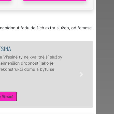
nabídnout řadu dalších extra služeb, od řemesel
MALOVÁ
Nabízíme malování b
a nejčastějších služ
záštitou franchisové
zajistit nejen kvalit
pro dokonalý výsled
Mám zájem o