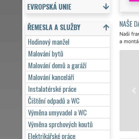
EVROPSKÁ UNIE
NAŠE D
ŘEMESLA A SLUŽBY
Naši fra
Hodinový manžel
a montá
Malování bytů
HODIN
Malování domů a garáží
EXTRA MANŽEL pro 
Malování kanceláří
hodinového manže
přivrtání poličky
Instalatérské práce
zárukou kvalitně
Čištění odpadů a WC
Výměna umyvadel a WC
Mám zájem
Výměna sprchových koutů
Elektrikářské práce