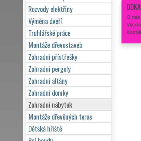
ODKA
Rozvody elektřiny
O nás
Výměna dveří
Všeob
Truhlářské práce
Konta
Montáže dřevostaveb
Zahradní přístřešky
Zahradní pergoly
Zahradní altány
Zahradní domky
Zahradní nábytek
Montáže dřevěných teras
Dětská hřiště
Psí boudy