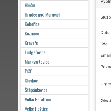
Vyplň
Hlučín
Hradec nad Moravicí
Služb
Kobeřice
Kozmice
Datu
Kravaře
Kde
Ludgeřovice
Email
Markvartovice
Pozn
Píšť
Slavkov
Urgen
Štěpánkovice
Velké Heraltice
Odeslá
Velké Hoštice