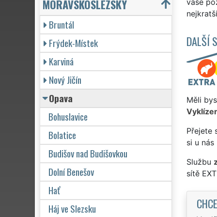
MORAVSKOSLEZSKÝ
vaše po
nejkratš
Bruntál
DALŠÍ 
Frýdek-Místek
Karviná
Nový Jičín
Opava
Měli bys
Vyklízen
Bohuslavice
Přejete 
Bolatice
si u nás
Budišov nad Budišovkou
Službu
Dolní Benešov
sítě EX
Hať
CHCE
Háj ve Slezsku