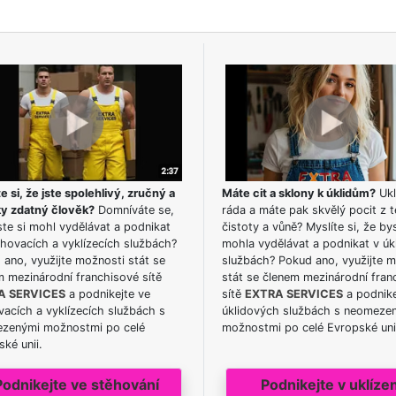
e si, že jste spolehlivý, zručný a
Máte cit a sklony k úklidům?
Ukl
ky zdatný člověk?
Domníváte se,
ráda a máte pak skvělý pocit z t
te si mohl vydělávat a podnikat
čistoty a vůně? Myslíte si, že by
hovacích a vyklízecích službách?
mohla vydělávat a podnikat v úk
ano, využijte možnosti stát se
službách? Pokud ano, využijte 
m mezinárodní franchisové sítě
stát se členem mezinárodní fran
A SERVICES
a podnikejte ve
sítě
EXTRA SERVICES
a podnike
acích a vyklízecích službách s
úklidových službách s neomeze
zenými možnostmi po celé
možnostmi po celé Evropské uni
ké unii.
Podnikejte ve stěhování
Podnikejte v uklízen