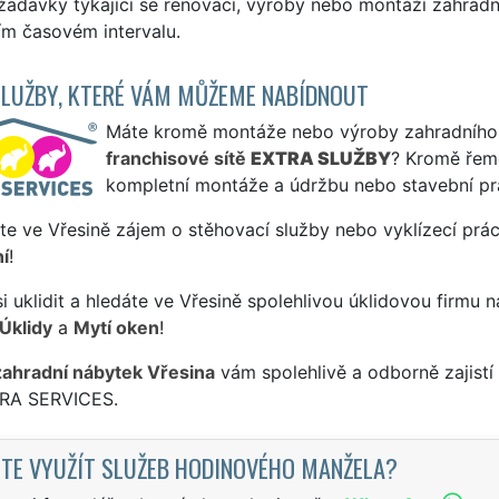
žadavky týkající se renovací, výroby nebo montáží zahradn
ím časovém intervalu.
SLUŽBY, KTERÉ VÁM MŮŽEME NABÍDNOUT
Máte kromě montáže nebo výroby zahradního ná
franchisové sítě
EXTRA SLUŽBY
? Kromě řem
kompletní montáže a údržbu nebo stavební pr
te ve Vřesině zájem o stěhovací služby nebo vyklízecí prá
í
!
si uklidit a hledáte ve Vřesině spolehlivou úklidovou firmu 
Úklidy
a
Mytí oken
!
zahradní nábytek Vřesina
vám spolehlivě a odborně zajistí
TRA SERVICES.
TE VYUŽÍT SLUŽEB HODINOVÉHO MANŽELA?