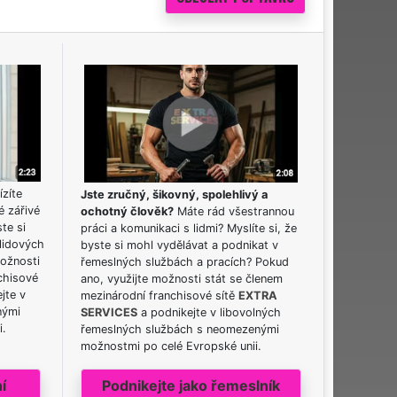
ízíte
Jste zručný, šikovný, spolehlivý a
é zářivé
ochotný člověk?
Máte rád všestrannou
ste si
práci a komunikaci s lidmi? Myslíte si, že
lidových
byste si mohl vydělávat a podnikat v
možnosti
řemeslných službách a pracích? Pokud
chisové
ano, využijte možnosti stát se členem
jte v
mezinárodní franchisové sítě
EXTRA
nými
SERVICES
a podnikejte v libovolných
i.
řemeslných službách s neomezenými
možnostmi po celé Evropské unii.
í
Podnikejte jako řemeslník