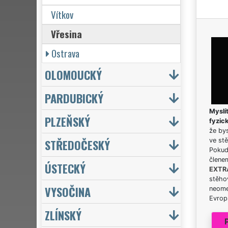
Vítkov
Vřesina
Ostrava
OLOMOUCKÝ
PARDUBICKÝ
Myslít
PLZEŇSKÝ
fyzic
že bys
STŘEDOČESKÝ
ve stě
Pokud 
člene
ÚSTECKÝ
EXTR
stěhov
VYSOČINA
neome
Evrops
ZLÍNSKÝ