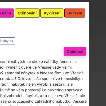
s námi
Stěhování
Vyklízení
Uklízení
í nábytek
Objednat
hradní nábytek ze široké nabídky řemesel a
ad, vyměnit dveře ve Vřesině vždy velmi
ový zahradní nábytek a hledáte firmu ve Vřesině
a dodala? Oslovte naše spolehlivé řemeslníky z
hradní nábytek nejen vyrobí a sestaví, ale
ejmě se vám postarají i o následnou správu a
í zahradní nábytek, a to nejen ve Vřesině, ale
 vašeho současného zahradního nábytku. Veškeré