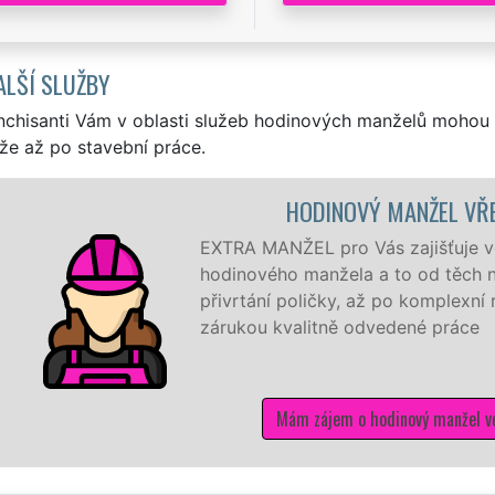
ALŠÍ SLUŽBY
nchisanti Vám v oblasti služeb hodinových manželů mohou 
že až po stavební práce.
OVÝ MANŽEL VŘESINA
Vás zajišťuje ve Vřesině ty nejkvalitnější služby
la a to od těch nejmenších drobností jako je
, až po komplexní rekonstrukci domu a bytu se
 odvedené práce
 o hodinový manžel ve Vřesině