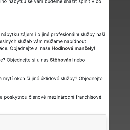
ího nábytku se vám budeme snažit splnit v co
bytku zájem i o jiné profesionální služby naší
eslných služeb vám můžeme nabídnout
áce. Objednejte si naše
Hodinové manžely
!
ce? Objednejte si u nás
Stěhování
nebo
na mytí oken či jiné úklidové služby? Objednejte
 a poskytnou členové mezinárodní franchisové