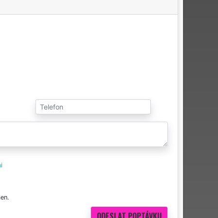
i
en.