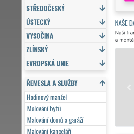
STŘEDOČESKÝ
ÚSTECKÝ
NAŠE D
Naši fra
VYSOČINA
a montá
ZLÍNSKÝ
EVROPSKÁ UNIE
EXTRA M
hodinov
ŘEMESLA A SLUŽBY
přivrtá
záruko
Hodinový manžel
Malování bytů
Malování domů a garáží
Malování kanceláří