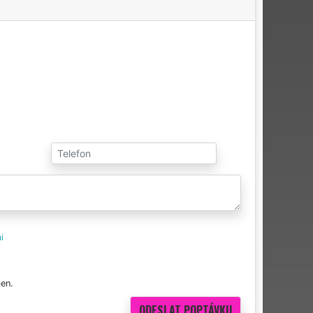
i
en.