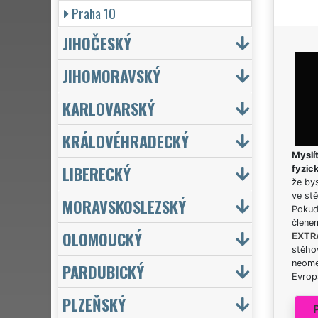
Praha 10
JIHOČESKÝ
JIHOMORAVSKÝ
KARLOVARSKÝ
KRÁLOVÉHRADECKÝ
Myslít
LIBERECKÝ
fyzic
že bys
ve stě
MORAVSKOSLEZSKÝ
Pokud 
člene
OLOMOUCKÝ
EXTR
stěhov
neome
PARDUBICKÝ
Evrops
PLZEŇSKÝ