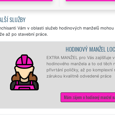
ALŠÍ SLUŽBY
nchisanti Vám v oblasti služeb hodinových manželů mohou 
že až po stavební práce.
HODINOVÝ MANŽEL LOCHKOV
ANŽEL pro Vás zajišťuje v Lochkově ty nejkvalitnější slu
ého manžela a to od těch nejmenších drobností jako je
ní poličky, až po komplexní rekonstrukci domu a bytu se
u kvalitně odvedené práce
Mám zájem o hodinový manžel na Praze 5