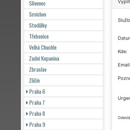
Vyplň
Slivenec
Smíchov
Služb
Stodůlky
Třebonice
Datu
Velká Chuchle
Kde
Zadní Kopanina
Email
Zbraslav
Pozn
Zličín
Praha 6
Urgen
Praha 7
Praha 8
Odeslá
Praha 9