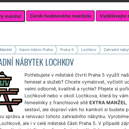
Ceník hodinového manžela
Vydělávejte 
vý manžel
 Manžel
hlavní město Praha
Praha 5
Lochkov
Zahradní náby
ADNÍ NÁBYTEK LOCHKOV
Potřebujete v městské čtvrti Praha 5 využít naš
řemesel a služeb? Chcete vymalovat, vyčistit 
velmi odborně, kvalitně a rychle? Přejete si poř
Lochkově nebo v okolí Lochkova, která by vám 
řemeslníky z franchisové sítě
EXTRA MANŽEL
,
sestaví, ale dopraví vám ho kamkoli si budete p
ou správu a renovaci tohoto zahradního nábytku. Vyrobíme 
Lochkově, ale i v celé městské části Praha 5. V případě z