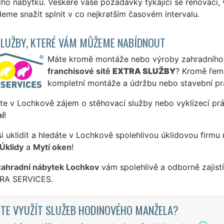
ího nábytku. Veškeré vaše požadavky týkající se renovací,
me snažit splnit v co nejkratším časovém intervalu.
SLUŽBY, KTERÉ VÁM MŮŽEME NABÍDNOUT
Máte kromě montáže nebo výroby zahradního ná
franchisové sítě
EXTRA SLUŽBY
? Kromě řem
kompletní montáže a údržbu nebo stavební pr
te v Lochkově zájem o stěhovací služby nebo vyklízecí prá
í
!
si uklidit a hledáte v Lochkově spolehlivou úklidovou firmu
Úklidy
a
Mytí oken
!
zahradní nábytek Lochkov
vám spolehlivě a odborně zajist
TRA SERVICES.
TE VYUŽÍT SLUŽEB HODINOVÉHO MANŽELA?