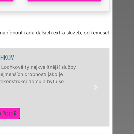
nabídnout řadu dalších extra služeb, od řemesel
žby
Nabízíme 
a nejčastě
záštitou f
zajistit n
pro dokon