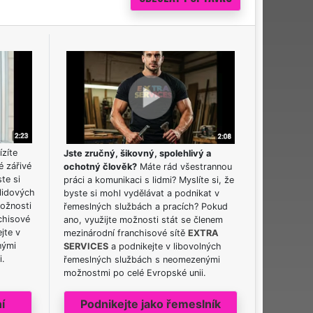
ízíte
Jste zručný, šikovný, spolehlivý a
é zářivé
ochotný člověk?
Máte rád všestrannou
ste si
práci a komunikaci s lidmi? Myslíte si, že
lidových
byste si mohl vydělávat a podnikat v
možnosti
řemeslných službách a pracích? Pokud
chisové
ano, využijte možnosti stát se členem
jte v
mezinárodní franchisové sítě
EXTRA
nými
SERVICES
a podnikejte v libovolných
i.
řemeslných službách s neomezenými
možnostmi po celé Evropské unii.
í
Podnikejte jako řemeslník