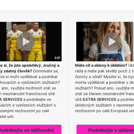
e si, že jste spolehlivý, zručný a
Máte cit a sklony k úklidům?
Ukl
ky zdatný člověk?
Domníváte se,
ráda a máte pak skvělý pocit z t
te si mohl vydělávat a podnikat
čistoty a vůně? Myslíte si, že by
hovacích a vyklízecích službách?
mohla vydělávat a podnikat v úk
ano, využijte možnosti stát se
službách? Pokud ano, využijte 
m mezinárodní franchisové sítě
stát se členem mezinárodní fran
A SERVICES
a podnikejte ve
sítě
EXTRA SERVICES
a podnike
acích a vyklízecích službách s
úklidových službách s neomeze
zenými možnostmi po celé
možnostmi po celé Evropské uni
ké unii.
Podnikejte ve stěhování
Podnikejte v uklízen