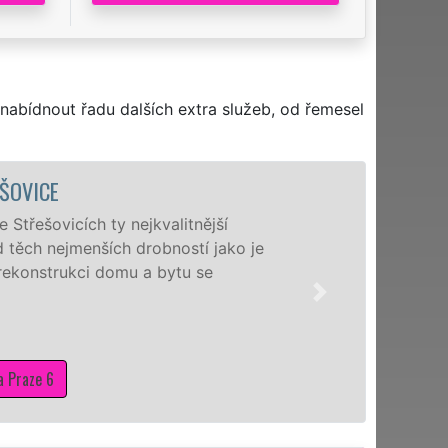
nabídnout řadu dalších extra služeb, od řemesel
VICE
ešovicích ty nejkvalitnější
ch nejmenších drobností jako je
konstrukci domu a bytu se
aze 6