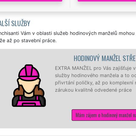
ALŠÍ SLUŽBY
nchisanti Vám v oblasti služeb hodinových manželů mohou 
že až po stavební práce.
HODINOVÝ MANŽEL STŘEŠO
EXTRA MANŽEL pro Vás zajišťuje ve Stř
služby hodinového manžela a to od tě
přivrtání poličky, až po komplexní re
zárukou kvalitně odvedené práce
Mám zájem o hodinový manžel na Pr