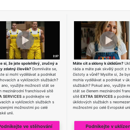
e si, že jste spolehlivý, zručný a
Máte cit a sklony k úklidům?
Ukl
ky zdatný člověk?
Domníváte se,
ráda a máte pak skvělý pocit z t
te si mohl vydělávat a podnikat
čistoty a vůně? Myslíte si, že by
hovacích a vyklízecích službách?
mohla vydělávat a podnikat v úk
ano, využijte možnosti stát se
službách? Pokud ano, využijte 
m mezinárodní franchisové sítě
stát se členem mezinárodní fran
A SERVICES
a podnikejte ve
sítě
EXTRA SERVICES
a podnike
acích a vyklízecích službách s
úklidových službách s neomeze
zenými možnostmi po celé
možnostmi po celé Evropské uni
ké unii.
Podnikejte ve stěhování
Podnikejte v uklízen