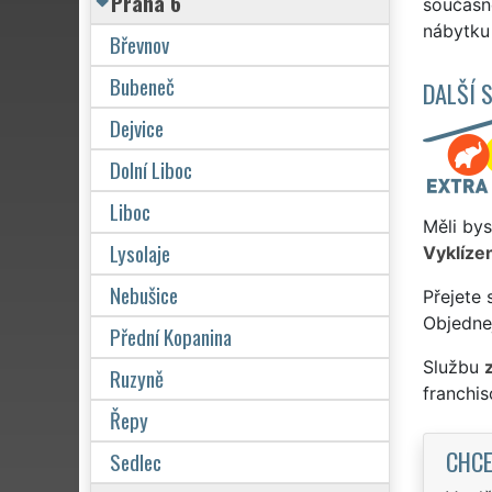
Praha 6
současn
nábytku 
Břevnov
Bubeneč
DALŠÍ 
Dejvice
Dolní Liboc
Liboc
Měli bys
Lysolaje
Vyklízen
Nebušice
Přejete 
Objednej
Přední Kopanina
Službu
Ruzyně
franchi
Řepy
CHCE
Sedlec