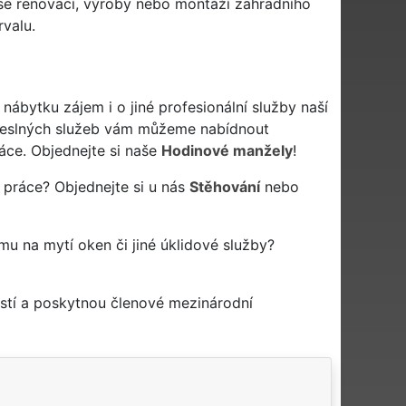
se renovací, výroby nebo montáží zahradního
valu.
bytku zájem i o jiné profesionální služby naší
eslných služeb vám můžeme nabídnout
áce. Objednejte si naše
Hodinové manžely
!
 práce? Objednejte si u nás
Stěhování
nebo
rmu na mytí oken či jiné úklidové služby?
stí a poskytnou členové mezinárodní