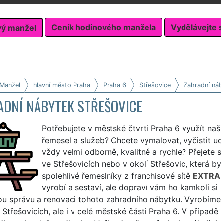
Ceník hodinového manžela
Vydělávejte 
vý manžel
 Manžel
hlavní město Praha
Praha 6
Střešovice
Zahradní ná
ADNÍ NÁBYTEK STŘEŠOVICE
Potřebujete v městské čtvrti Praha 6 využít naš
řemesel a služeb? Chcete vymalovat, vyčistit u
vždy velmi odborně, kvalitně a rychle? Přejete s
ve Střešovicích nebo v okolí Střešovic, která b
spolehlivé řemeslníky z franchisové sítě
EXTRA
vyrobí a sestaví, ale dopraví vám ho kamkoli si
ou správu a renovaci tohoto zahradního nábytku. Vyrobíme 
 Střešovicích, ale i v celé městské části Praha 6. V případ