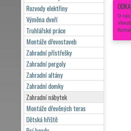
ODKA
Rozvody elektřiny
O nás
Výměna dveří
Všeob
Truhlářské práce
Konta
Montáže dřevostaveb
Zahradní přístřešky
Zahradní pergoly
Zahradní altány
Zahradní domky
Zahradní nábytek
Montáže dřevěných teras
Dětská hřiště
Psí boudy