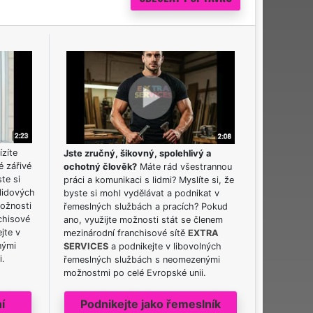
ízíte
Jste zručný, šikovný, spolehlivý a
é zářivé
ochotný člověk?
Máte rád všestrannou
ste si
práci a komunikaci s lidmi? Myslíte si, že
lidových
byste si mohl vydělávat a podnikat v
možnosti
řemeslných službách a pracích? Pokud
chisové
ano, využijte možnosti stát se členem
jte v
mezinárodní franchisové sítě
EXTRA
nými
SERVICES
a podnikejte v libovolných
i.
řemeslných službách s neomezenými
možnostmi po celé Evropské unii.
í
Podnikejte jako řemeslník