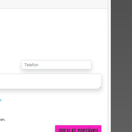
i
en.