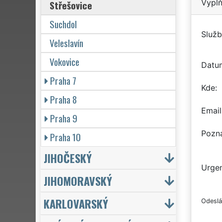
Vyplň
Střešovice
Suchdol
Služb
Veleslavín
Vokovice
Datu
Praha 7
Kde
Praha 8
Email
Praha 9
Pozn
Praha 10
JIHOČESKÝ
Urgen
JIHOMORAVSKÝ
KARLOVARSKÝ
Odeslá