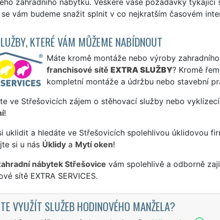
ého zahradního nábytku. Veškeré vaše požadavky týkající 
se vám budeme snažit splnit v co nejkratším časovém inter
SLUŽBY, KTERÉ VÁM MŮŽEME NABÍDNOUT
Máte kromě montáže nebo výroby zahradního ná
franchisové sítě
EXTRA SLUŽBY
? Kromě řem
kompletní montáže a údržbu nebo stavební pr
te ve Střešovicích zájem o stěhovací služby nebo vyklízecí
í
!
si uklidit a hledáte ve Střešovicích spolehlivou úklidovou fi
te si u nás
Úklidy
a
Mytí oken
!
zahradní nábytek Střešovice
vám spolehlivě a odborně zaji
sové sítě EXTRA SERVICES.
TE VYUŽÍT SLUŽEB HODINOVÉHO MANŽELA?