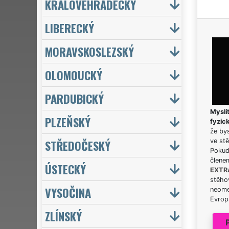
KRÁLOVÉHRADECKÝ
LIBERECKÝ
MORAVSKOSLEZSKÝ
OLOMOUCKÝ
PARDUBICKÝ
Myslít
PLZEŇSKÝ
fyzic
že bys
STŘEDOČESKÝ
ve stě
Pokud 
člene
ÚSTECKÝ
EXTR
stěhov
VYSOČINA
neome
Evrops
ZLÍNSKÝ