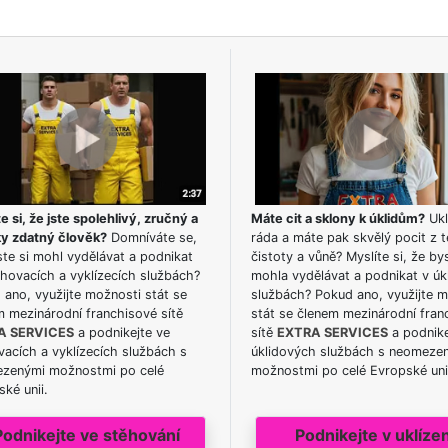
e si, že jste spolehlivý, zručný a
Máte cit a sklony k úklidům?
Ukl
ky zdatný člověk?
Domníváte se,
ráda a máte pak skvělý pocit z t
te si mohl vydělávat a podnikat
čistoty a vůně? Myslíte si, že by
hovacích a vyklízecích službách?
mohla vydělávat a podnikat v úk
ano, využijte možnosti stát se
službách? Pokud ano, využijte 
m mezinárodní franchisové sítě
stát se členem mezinárodní fran
A SERVICES
a podnikejte ve
sítě
EXTRA SERVICES
a podnike
acích a vyklízecích službách s
úklidových službách s neomeze
zenými možnostmi po celé
možnostmi po celé Evropské uni
ké unii.
Podnikejte ve stěhování
Podnikejte v uklízen