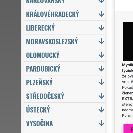
KARLOVARSKÝ
KRÁLOVÉHRADECKÝ
LIBERECKÝ
MORAVSKOSLEZSKÝ
OLOMOUCKÝ
Myslít
PARDUBICKÝ
fyzic
že bys
PLZEŇSKÝ
ve stě
Pokud 
STŘEDOČESKÝ
člene
EXTR
stěhov
ÚSTECKÝ
neome
Evrops
VYSOČINA