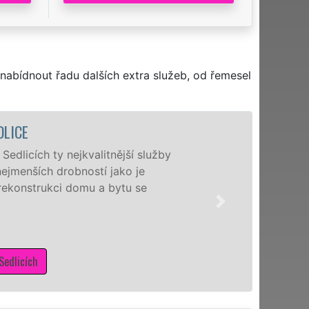
nabídnout řadu dalších extra služeb, od řemesel
ější služby
N
ako je
a
ytu se
z
z
p