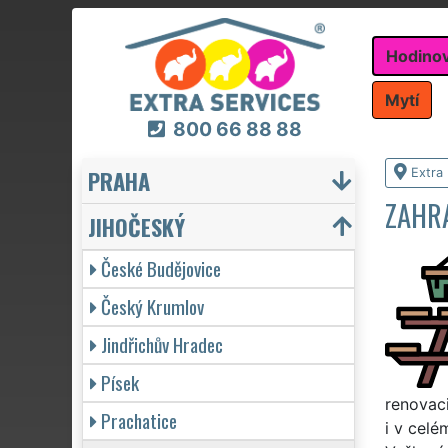
Hodino
Mytí
800 66 88 88
PRAHA
Extra
ZAHR
JIHOČESKÝ
České Budějovice
Český Krumlov
Jindřichův Hradec
Písek
renovaci
Prachatice
i v celé