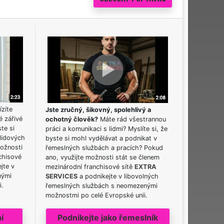
ízíte
Jste zručný, šikovný, spolehlivý a
é zářivé
ochotný člověk?
Máte rád všestrannou
ste si
práci a komunikaci s lidmi? Myslíte si, že
lidových
byste si mohl vydělávat a podnikat v
možnosti
řemeslných službách a pracích? Pokud
chisové
ano, využijte možnosti stát se členem
jte v
mezinárodní franchisové sítě
EXTRA
nými
SERVICES
a podnikejte v libovolných
i.
řemeslných službách s neomezenými
možnostmi po celé Evropské unii.
í
Podnikejte jako řemeslník