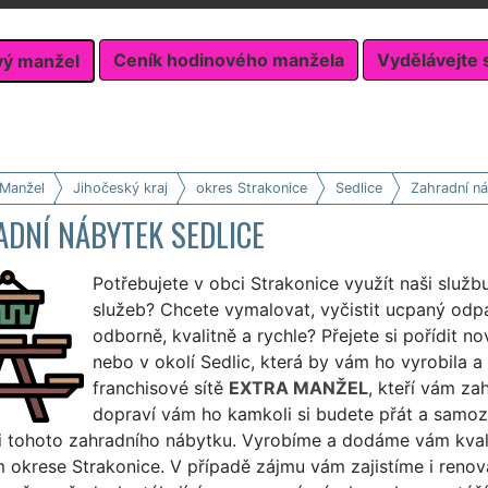
Ceník hodinového manžela
Vydělávejte 
vý manžel
 Manžel
Jihočeský kraj
okres Strakonice
Sedlice
Zahradní n
ADNÍ NÁBYTEK SEDLICE
Potřebujete v obci Strakonice využít naši služb
služeb? Chcete vymalovat, vyčistit ucpaný odpa
odborně, kvalitně a rychle? Přejete si pořídit n
nebo v okolí Sedlic, která by vám ho vyrobila a
franchisové sítě
EXTRA MANŽEL
, kteří vám za
dopraví vám ho kamkoli si budete přát a samozř
 tohoto zahradního nábytku. Vyrobíme a dodáme vám kvalitn
m okrese Strakonice. V případě zájmu vám zajistíme i ren