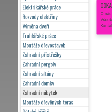
ODKA
Elektrikářské práce
O nás
Rozvody elektřiny
Všeob
Výměna dveří
Konta
Truhlářské práce
Montáže dřevostaveb
Zahradní přístřešky
Zahradní pergoly
Zahradní altány
Zahradní domky
Zahradní nábytek
Montáže dřevěných teras
Dětská hřiště