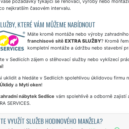
 vaše požadavky týkající se renovací, výroby nebo montáž
 co nejkratším časovém intervalu.
SLUŽBY, KTERÉ VÁM MŮŽEME NABÍDNOUT
Máte kromě montáže nebo výroby zahradního ná
franchisové sítě
EXTRA SLUŽBY
? Kromě řem
kompletní montáže a údržbu nebo stavební pr
te v Sedlicích zájem o stěhovací služby nebo vyklízecí prá
í
!
si uklidit a hledáte v Sedlicích spolehlivou úklidovou firmu 
Úklidy
a
Mytí oken
!
zahradní nábytek Sedlice
vám spolehlivě a odborně zajistí
TRA SERVICES.
TE VYUŽÍT SLUŽEB HODINOVÉHO MANŽELA?