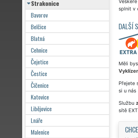
Veškeré
Strakonice
splnit v
Bavorov
DALŠÍ 
Belčice
Blatná
Cehnice
Čejetice
Měli bys
Vyklízen
Čestice
Přejete 
Číčenice
si u nás
Katovice
Službu
Libějovice
sítě EX
Lnáře
CHCE
Malenice