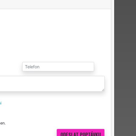
i
en.