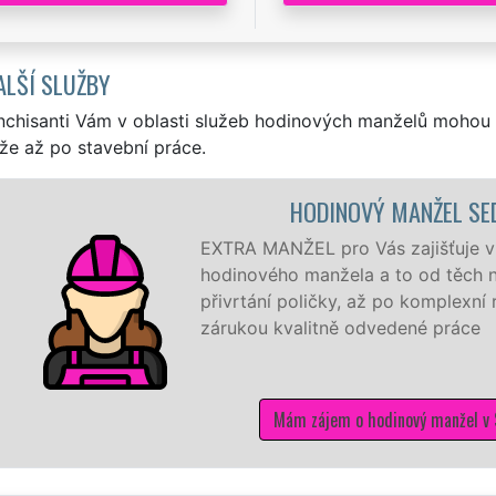
ALŠÍ SLUŽBY
nchisanti Vám v oblasti služeb hodinových manželů mohou 
že až po stavební práce.
HODINOVÝ MANŽEL SEDLICE
EXTRA MANŽEL pro Vás zajišťuje v Sedlicích ty nejkvalitn
hodinového manžela a to od těch nejmenších drobností j
přivrtání poličky, až po komplexní rekonstrukci domu a b
zárukou kvalitně odvedené práce
Mám zájem o hodinový manžel v Sedlicích