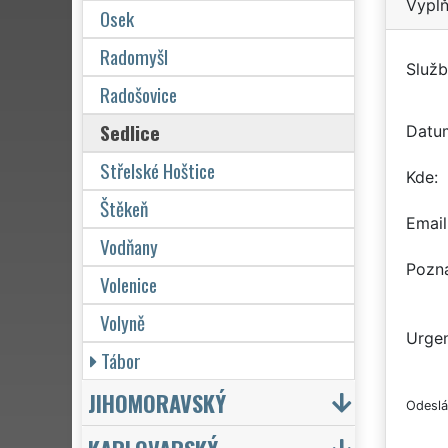
Vyplň
Osek
Radomyšl
Služb
Radošovice
Sedlice
Datu
Střelské Hoštice
Kde
Štěkeň
Email
Vodňany
Pozn
Volenice
Volyně
Urgen
Tábor
JIHOMORAVSKÝ
Odeslá