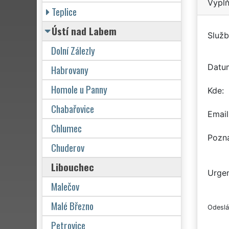
Vyplň
Teplice
Ústí nad Labem
Služb
Dolní Zálezly
Datu
Habrovany
Homole u Panny
Kde
Chabařovice
Email
Chlumec
Pozn
Chuderov
Libouchec
Urgen
Malečov
Malé Březno
Odeslá
Petrovice