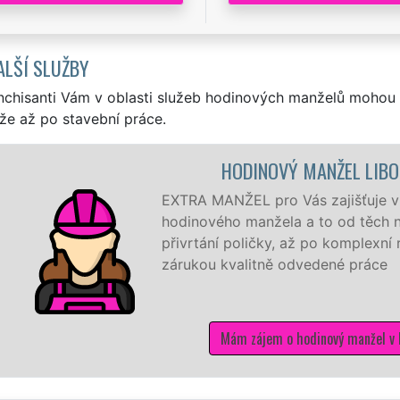
ALŠÍ SLUŽBY
nchisanti Vám v oblasti služeb hodinových manželů mohou 
že až po stavební práce.
HODINOVÝ MANŽEL LIBOUCHEC
TRA MANŽEL pro Vás zajišťuje v Libouchci ty nejkvalitnější
dinového manžela a to od těch nejmenších drobností jako j
ivrtání poličky, až po komplexní rekonstrukci domu a bytu 
rukou kvalitně odvedené práce
Mám zájem o hodinový manžel v Libouchci