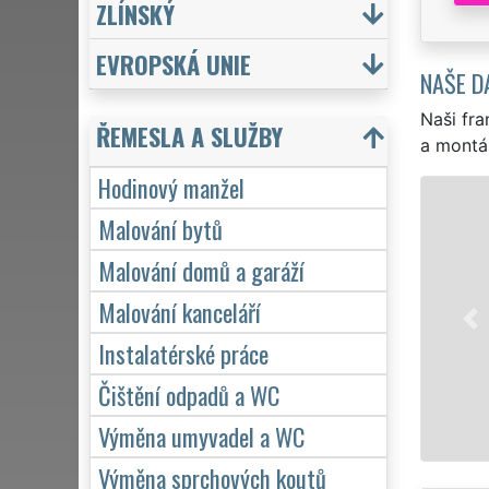
ZLÍNSKÝ
EVROPSKÁ UNIE
NAŠE D
Naši fra
ŘEMESLA A SLUŽBY
a montá
Hodinový manžel
Malování bytů
EX
Malování domů a garáží
ho
př
Malování kanceláří
zá
Instalatérské práce
Čištění odpadů a WC
Výměna umyvadel a WC
Výměna sprchových koutů