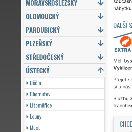
MORAVSKOSLEZSKÝ
současn
nábytku 
OLOMOUCKÝ
DALŠÍ 
PARDUBICKÝ
PLZEŇSKÝ
STŘEDOČESKÝ
Měli bys
Vyklízen
ÚSTECKÝ
Přejete 
Děčín
si u nás
Chomutov
Službu
Litoměřice
franchi
Louny
CHCE
Most