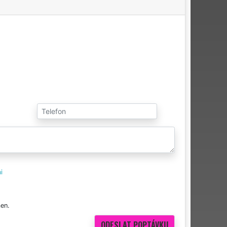
i
en.