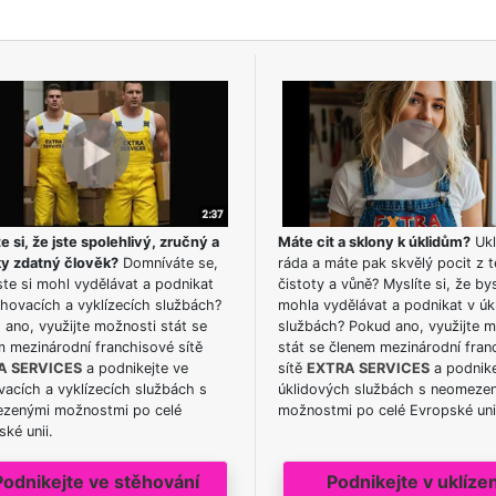
e si, že jste spolehlivý, zručný a
Máte cit a sklony k úklidům?
Ukl
ky zdatný člověk?
Domníváte se,
ráda a máte pak skvělý pocit z t
te si mohl vydělávat a podnikat
čistoty a vůně? Myslíte si, že by
hovacích a vyklízecích službách?
mohla vydělávat a podnikat v úk
ano, využijte možnosti stát se
službách? Pokud ano, využijte 
m mezinárodní franchisové sítě
stát se členem mezinárodní fran
A SERVICES
a podnikejte ve
sítě
EXTRA SERVICES
a podnike
acích a vyklízecích službách s
úklidových službách s neomeze
zenými možnostmi po celé
možnostmi po celé Evropské uni
ké unii.
Podnikejte ve stěhování
Podnikejte v uklízen