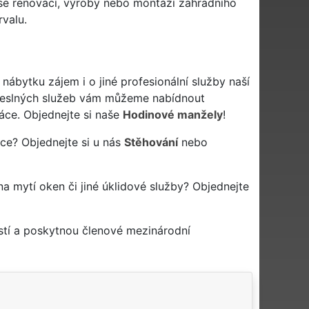
se renovací, výroby nebo montáží zahradního
valu.
bytku zájem i o jiné profesionální služby naší
eslných služeb vám můžeme nabídnout
áce. Objednejte si naše
Hodinové manžely
!
áce? Objednejte si u nás
Stěhování
nebo
 na mytí oken či jiné úklidové služby? Objednejte
stí a poskytnou členové mezinárodní