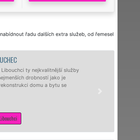
nabídnout řadu dalších extra služeb, od řemesel
 služby
Nabíz
e
a nej
se
zášti
zajis
pro d