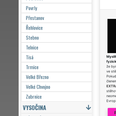
Povrly
Přestanov
Řehlovice
Stebno
Telnice
Tisá
Myslít
fyzic
Trmice
že bys
ve stě
Velké Březno
Pokud 
člene
Velké Chvojno
EXTR
stěhov
Zubrnice
neome
Evrops
VYSOČINA