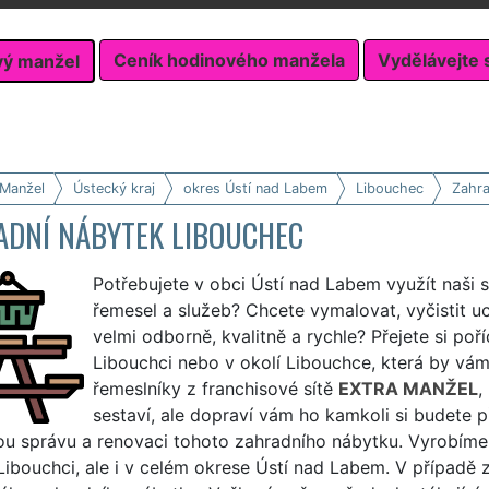
Ceník hodinového manžela
Vydělávejte 
vý manžel
 Manžel
Ústecký kraj
okres Ústí nad Labem
Libouchec
Zahra
ADNÍ NÁBYTEK LIBOUCHEC
Potřebujete v obci Ústí nad Labem využít naši 
řemesel a služeb? Chcete vymalovat, vyčistit 
velmi odborně, kvalitně a rychle? Přejete si poř
Libouchci nebo v okolí Libouchce, která by vám
řemeslníky z franchisové sítě
EXTRA MANŽEL
,
sestaví, ale dopraví vám ho kamkoli si budete p
ou správu a renovaci tohoto zahradního nábytku. Vyrobíme 
Libouchci, ale i v celém okrese Ústí nad Labem. V případě 