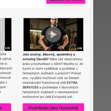
ízíte
Jste zručný, šikovný, spolehlivý a
é zářivé
ochotný člověk?
Máte rád všestrannou
ste si
práci a komunikaci s lidmi? Myslíte si, že
lidových
byste si mohl vydělávat a podnikat v
možnosti
řemeslných službách a pracích? Pokud
chisové
ano, využijte možnosti stát se členem
jte v
mezinárodní franchisové sítě
EXTRA
nými
SERVICES
a podnikejte v libovolných
i.
řemeslných službách s neomezenými
možnostmi po celé Evropské unii.
í
Podnikejte jako řemeslník