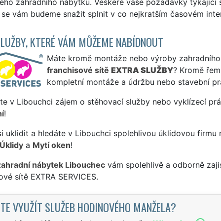
ého zahradního nábytku. Veškeré vaše požadavky týkající 
se vám budeme snažit splnit v co nejkratším časovém inter
SLUŽBY, KTERÉ VÁM MŮŽEME NABÍDNOUT
Máte kromě montáže nebo výroby zahradního ná
franchisové sítě
EXTRA SLUŽBY
? Kromě řem
kompletní montáže a údržbu nebo stavební pr
te v Libouchci zájem o stěhovací služby nebo vyklízecí pr
í
!
si uklidit a hledáte v Libouchci spolehlivou úklidovou firmu
Úklidy
a
Mytí oken
!
zahradní nábytek Libouchec
vám spolehlivě a odborně zaji
sové sítě EXTRA SERVICES.
TE VYUŽÍT SLUŽEB HODINOVÉHO MANŽELA?