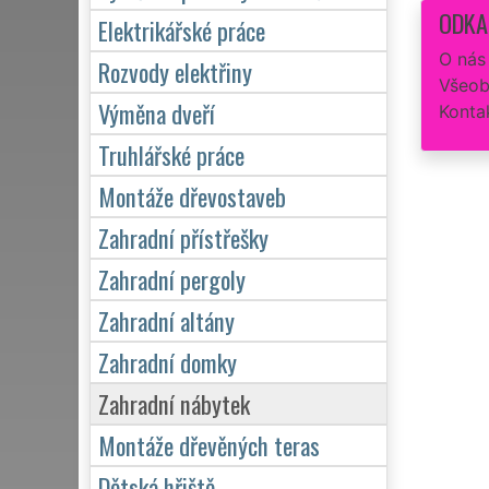
ODKA
Elektrikářské práce
O nás
Rozvody elektřiny
Všeob
Výměna dveří
Konta
Truhlářské práce
Montáže dřevostaveb
Zahradní přístřešky
Zahradní pergoly
Zahradní altány
Zahradní domky
Zahradní nábytek
Montáže dřevěných teras
Dětská hřiště