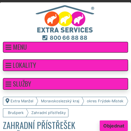
800 66 88 88
MENU
LOKALITY
SLUŽBY
Extra Manžel
Moravskoslezský kraj
okres Frýdek-Místek
Brušperk
Zahradní přístřešky
ZAHRADNÍ PŘÍSTŘEŠEK
Objednat