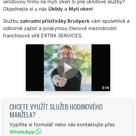
úklidovou firmu na mytí oken či jiné úklidové služby?
Objednejte si u nás
Úklidy
a
Mytí oken
!
Službu
zahradní přístřešky Brušperk
vám spolehlivě a
odborně zajistí a poskytnou členové mezinárodní
franchisové sítě EXTRA SERVICES.
CHCETE VYUŽÍT SLUŽEB HODINOVÉHO
MANŽELA?
Vyplňte si formulář nebo nás kontaktujte přes
WhatsApp