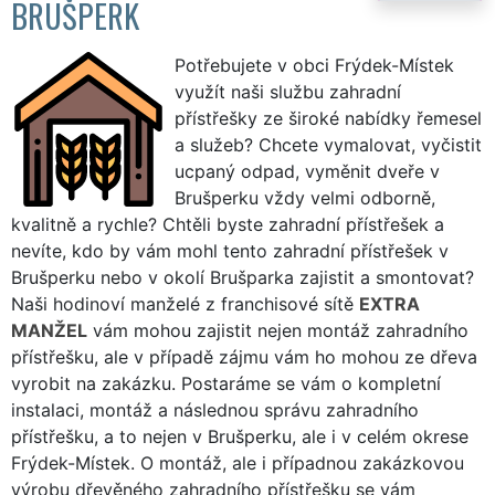
BRUŠPERK
Potřebujete v obci Frýdek-Místek
využít naši službu zahradní
přístřešky ze široké nabídky řemesel
a služeb? Chcete vymalovat, vyčistit
ucpaný odpad, vyměnit dveře v
Brušperku vždy velmi odborně,
kvalitně a rychle? Chtěli byste zahradní přístřešek a
nevíte, kdo by vám mohl tento zahradní přístřešek v
Brušperku nebo v okolí Brušparka zajistit a smontovat?
Naši hodinoví manželé z franchisové sítě
EXTRA
MANŽEL
vám mohou zajistit nejen montáž zahradního
přístřešku, ale v případě zájmu vám ho mohou ze dřeva
vyrobit na zakázku. Postaráme se vám o kompletní
instalaci, montáž a následnou správu zahradního
přístřešku, a to nejen v Brušperku, ale i v celém okrese
Frýdek-Místek. O montáž, ale i případnou zakázkovou
výrobu dřevěného zahradního přístřešku se vám