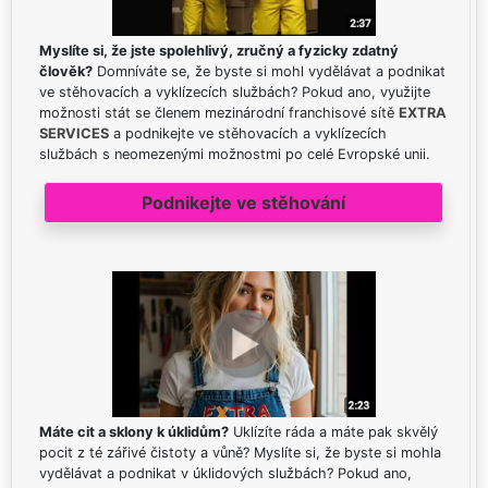
Myslíte si, že jste spolehlivý, zručný a fyzicky zdatný
člověk?
Domníváte se, že byste si mohl vydělávat a podnikat
ve stěhovacích a vyklízecích službách? Pokud ano, využijte
možnosti stát se členem mezinárodní franchisové sítě
EXTRA
SERVICES
a podnikejte ve stěhovacích a vyklízecích
službách s neomezenými možnostmi po celé Evropské unii.
Podnikejte ve stěhování
Máte cit a sklony k úklidům?
Uklízíte ráda a máte pak skvělý
pocit z té zářivé čistoty a vůně? Myslíte si, že byste si mohla
vydělávat a podnikat v úklidových službách? Pokud ano,