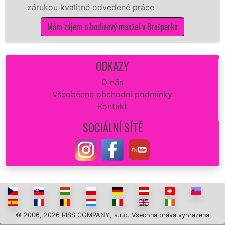
ukou kvalitně odvedené práce
kvalitn
potřeb
Mám zájem o hodinový manžel v Brušperku
ODKAZY
O nás
Všeobecné obchodní podmínky
Kontakt
SOCIÁLNÍ SÍTĚ