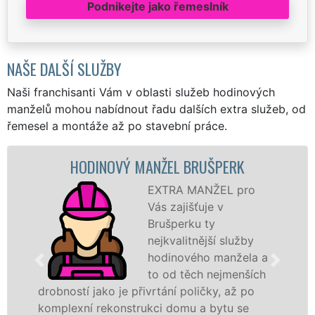
Podnikejte jako řemeslník
NAŠE DALŠÍ SLUŽBY
Naši franchisanti Vám v oblasti služeb hodinových
manželů mohou nabídnout řadu dalších extra služeb, od
řemesel a montáže až po stavební práce.
HODINOVÝ MANŽEL BRUŠPERK
EXTRA MANŽEL pro
Vás zajišťuje v
Brušperku ty
nejkvalitnější služby
hodinového manžela a
to od těch nejmenších
bností jako je přivrtání poličky, až po
záštit
plexní rekonstrukci domu a bytu se
proto 