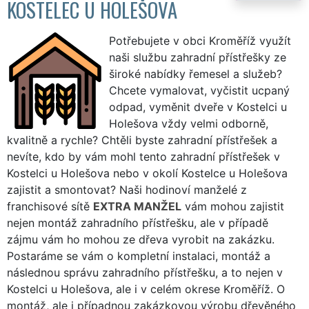
KOSTELEC U HOLEŠOVA
Potřebujete v obci Kroměříž využít
naši službu zahradní přístřešky ze
široké nabídky řemesel a služeb?
Chcete vymalovat, vyčistit ucpaný
odpad, vyměnit dveře v Kostelci u
Holešova vždy velmi odborně,
kvalitně a rychle? Chtěli byste zahradní přístřešek a
nevíte, kdo by vám mohl tento zahradní přístřešek v
Kostelci u Holešova nebo v okolí Kostelce u Holešova
zajistit a smontovat? Naši hodinoví manželé z
franchisové sítě
EXTRA MANŽEL
vám mohou zajistit
nejen montáž zahradního přístřešku, ale v případě
zájmu vám ho mohou ze dřeva vyrobit na zakázku.
Postaráme se vám o kompletní instalaci, montáž a
následnou správu zahradního přístřešku, a to nejen v
Kostelci u Holešova, ale i v celém okrese Kroměříž. O
montáž, ale i případnou zakázkovou výrobu dřevěného