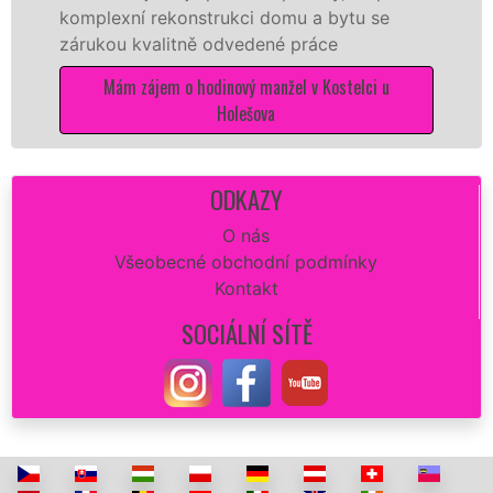
Vám zajisti
ní rekonstrukci domu a bytu se
opravu zdi 
 kvalitně odvedené práce
dokonalý v
 zájem o hodinový manžel v Kostelci u
Mám zájem 
Holešova
ODKAZY
O nás
Všeobecné obchodní podmínky
Kontakt
SOCIÁLNÍ SÍTĚ