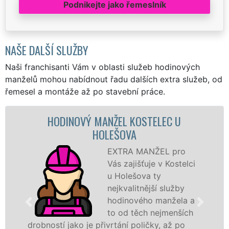
Podnikejte jako řemeslník
NAŠE DALŠÍ SLUŽBY
Naši franchisanti Vám v oblasti služeb hodinových
manželů mohou nabídnout řadu dalších extra služeb, od
řemesel a montáže až po stavební práce.
DINOVÝ MANŽEL KOSTELEC U
MALOVÁN
HOLEŠOVA
EXTRA MANŽEL pro
Vás zajišťuje v Kostelci
u Holešova ty
nejkvalitnější služby
hodinového manžela a
hodinoví m
to od těch nejmenších
sítě
EXTR
í jako je přivrtání poličky, až po