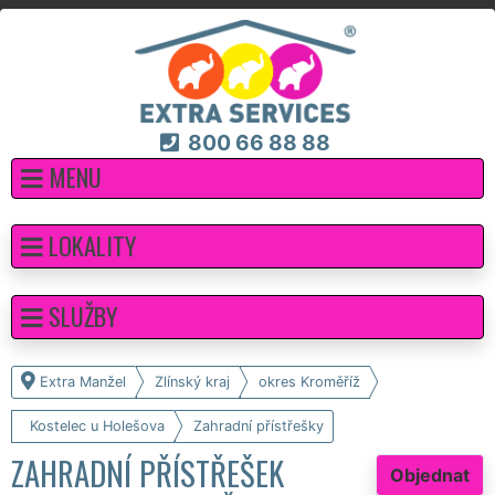
800 66 88 88
MENU
LOKALITY
SLUŽBY
Extra Manžel
Zlínský kraj
okres Kroměříž
Kostelec u Holešova
Zahradní přístřešky
ZAHRADNÍ PŘÍSTŘEŠEK
Objednat