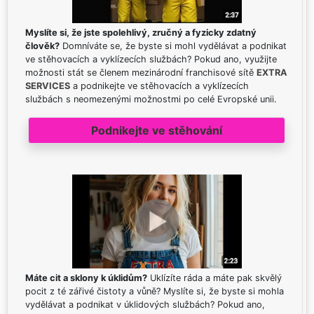
Myslíte si, že jste spolehlivý, zručný a fyzicky zdatný
člověk?
Domníváte se, že byste si mohl vydělávat a podnikat
ve stěhovacích a vyklízecích službách? Pokud ano, využijte
možnosti stát se členem mezinárodní franchisové sítě
EXTRA
SERVICES
a podnikejte ve stěhovacích a vyklízecích
službách s neomezenými možnostmi po celé Evropské unii.
Podnikejte ve stěhování
Máte cit a sklony k úklidům?
Uklízíte ráda a máte pak skvělý
pocit z té zářivé čistoty a vůně? Myslíte si, že byste si mohla
vydělávat a podnikat v úklidových službách? Pokud ano,