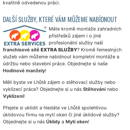
kvalitně odvedenou práci.
DALŠÍ SLUŽBY, KTERÉ VÁM MŮŽEME NABÍDNOUT
Máte kromě montáže zahradních
přístřešků zájem i o jiné
profesionální služby naší
franchisové sítě
EXTRA SLUŽBY
? Kromě řemeslných
služeb vám můžeme nabídnout kompletní montáže a
údržbu nebo stavební práce. Objednejte si naše
Hodinové manžely
!
Měli byste ve Lhůtě zájem o stěhovací služby nebo
vyklízecí práce? Objednejte si u nás
Stěhování
nebo
Vyklízení
!
Přejete si uklidit a hledáte ve Lhůtě spolehlivou
úklidovou firmu na mytí oken či jiné úklidové služby?
Objednejte si u nás
Úklidy
a
Mytí oken
!