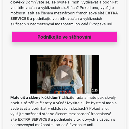
člověk?
Domníváte se, že byste si mohl vydělávat a podnikat
ve stěhovacích a vyklízecích službách? Pokud ano, využijte
možnosti stát se členem mezinárodní franchisové sítě
EXTRA
SERVICES
a podnikejte ve stěhovacích a vyklízecích
službách s neomezenými možnostmi po celé Evropské unii.
Podnikejte ve stěhování
Máte cit a sklony k úklidům?
Uklízíte ráda a máte pak skvělý
pocit z té zářivé čistoty a vůně? Myslíte si, že byste si mohla
vydělávat a podnikat v úklidových službách? Pokud ano,
využijte možnosti stát se členem mezinárodní franchisové
sítě
EXTRA SERVICES
a podnikejte v úklidových službách s
neomezenými možnostmi po celé Evropské unii.