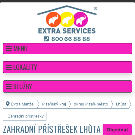
800 66 88 88
MENU
LOKALITY
SLUŽBY
Extra Manžel
Plzeňský kraj
okres Plzeň-město
Lhůta
Zahradní přístřešky
ZAHRADNÍ PŘÍSTŘEŠEK LHŮTA
Objednat