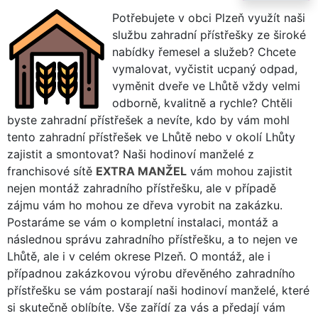
Potřebujete v obci Plzeň využít naši
službu zahradní přístřešky ze široké
nabídky řemesel a služeb? Chcete
vymalovat, vyčistit ucpaný odpad,
vyměnit dveře ve Lhůtě vždy velmi
odborně, kvalitně a rychle? Chtěli
byste zahradní přístřešek a nevíte, kdo by vám mohl
tento zahradní přístřešek ve Lhůtě nebo v okolí Lhůty
zajistit a smontovat? Naši hodinoví manželé z
franchisové sítě
EXTRA MANŽEL
vám mohou zajistit
nejen montáž zahradního přístřešku, ale v případě
zájmu vám ho mohou ze dřeva vyrobit na zakázku.
Postaráme se vám o kompletní instalaci, montáž a
následnou správu zahradního přístřešku, a to nejen ve
Lhůtě, ale i v celém okrese Plzeň. O montáž, ale i
případnou zakázkovou výrobu dřevěného zahradního
přístřešku se vám postarají naši hodinoví manželé, které
si skutečně oblíbíte. Vše zařídí za vás a předají vám