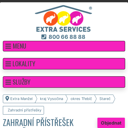
800 66 88 88
MENU
LOKALITY
SLUŽBY
Extra Manžel
kraj Vysočina
okres Třebíč
Stareč
Zahradní přístřešky
ZAHRADNÍ PŘÍSTŘEŠEK
Objednat