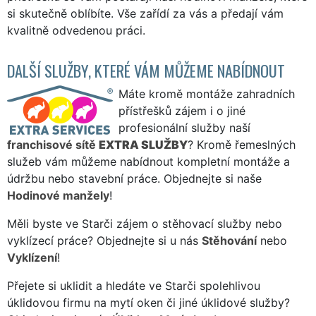
si skutečně oblíbíte. Vše zařídí za vás a předají vám
kvalitně odvedenou práci.
DALŠÍ SLUŽBY, KTERÉ VÁM MŮŽEME NABÍDNOUT
Máte kromě montáže zahradních
přístřešků zájem i o jiné
profesionální služby naší
franchisové sítě
EXTRA SLUŽBY
? Kromě řemeslných
služeb vám můžeme nabídnout kompletní montáže a
údržbu nebo stavební práce. Objednejte si naše
Hodinové manžely
!
Měli byste ve Starči zájem o stěhovací služby nebo
vyklízecí práce? Objednejte si u nás
Stěhování
nebo
Vyklízení
!
Přejete si uklidit a hledáte ve Starči spolehlivou
úklidovou firmu na mytí oken či jiné úklidové služby?