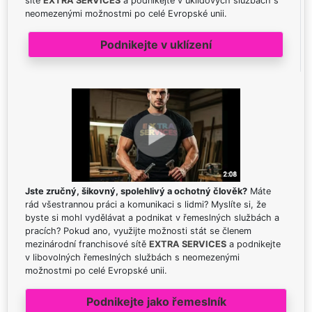
sítě
EXTRA SERVICES
a podnikejte v úklidových službách s
neomezenými možnostmi po celé Evropské unii.
Podnikejte v uklízení
Jste zručný, šikovný, spolehlivý a ochotný člověk?
Máte
rád všestrannou práci a komunikaci s lidmi? Myslíte si, že
byste si mohl vydělávat a podnikat v řemeslných službách a
pracích? Pokud ano, využijte možnosti stát se členem
mezinárodní franchisové sítě
EXTRA SERVICES
a podnikejte
v libovolných řemeslných službách s neomezenými
možnostmi po celé Evropské unii.
Podnikejte jako řemeslník