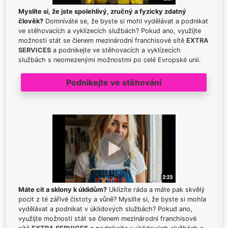
Myslíte si, že jste spolehlivý, zručný a fyzicky zdatný
člověk?
Domníváte se, že byste si mohl vydělávat a podnikat
ve stěhovacích a vyklízecích službách? Pokud ano, využijte
možnosti stát se členem mezinárodní franchisové sítě
EXTRA
SERVICES
a podnikejte ve stěhovacích a vyklízecích
službách s neomezenými možnostmi po celé Evropské unii.
Podnikejte ve stěhování
Máte cit a sklony k úklidům?
Uklízíte ráda a máte pak skvělý
pocit z té zářivé čistoty a vůně? Myslíte si, že byste si mohla
vydělávat a podnikat v úklidových službách? Pokud ano,
využijte možnosti stát se členem mezinárodní franchisové