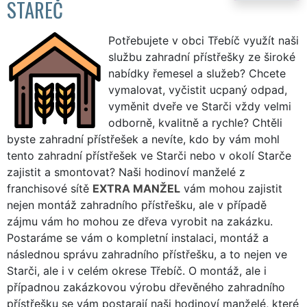
STAREČ
Potřebujete v obci Třebíč využít naši
službu zahradní přístřešky ze široké
nabídky řemesel a služeb? Chcete
vymalovat, vyčistit ucpaný odpad,
vyměnit dveře ve Starči vždy velmi
odborně, kvalitně a rychle? Chtěli
byste zahradní přístřešek a nevíte, kdo by vám mohl
tento zahradní přístřešek ve Starči nebo v okolí Starče
zajistit a smontovat? Naši hodinoví manželé z
franchisové sítě
EXTRA MANŽEL
vám mohou zajistit
nejen montáž zahradního přístřešku, ale v případě
zájmu vám ho mohou ze dřeva vyrobit na zakázku.
Postaráme se vám o kompletní instalaci, montáž a
následnou správu zahradního přístřešku, a to nejen ve
Starči, ale i v celém okrese Třebíč. O montáž, ale i
případnou zakázkovou výrobu dřevěného zahradního
přístřešku se vám postarají naši hodinoví manželé, které