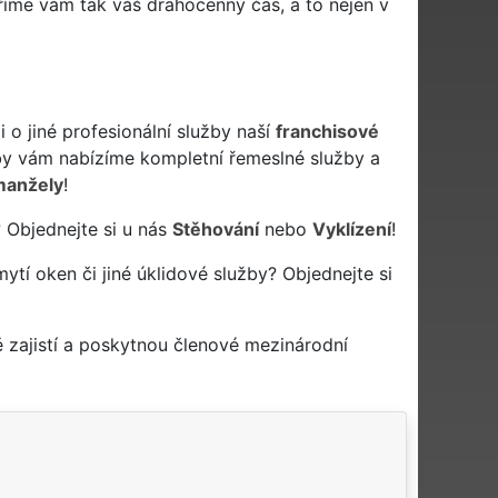
říme vám tak váš drahocenný čas, a to nejen v
 o jiné profesionální služby naší
franchisové
y vám nabízíme kompletní řemeslné služby a
manžely
!
 Objednejte si u nás
Stěhování
nebo
Vyklízení
!
mytí oken či jiné úklidové služby? Objednejte si
 zajistí a poskytnou členové mezinárodní