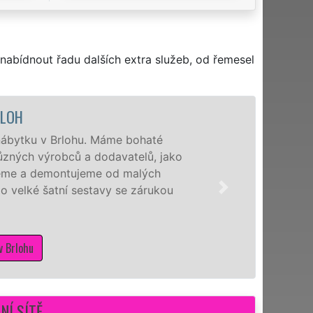
nabídnout řadu dalších extra služeb, od řemesel
OH
ytku v Brlohu. Máme bohaté
ých výrobců a dodavatelů, jako
eme a demontujeme od malých
velké šatní sestavy se zárukou
lohu
NÍ SÍTĚ