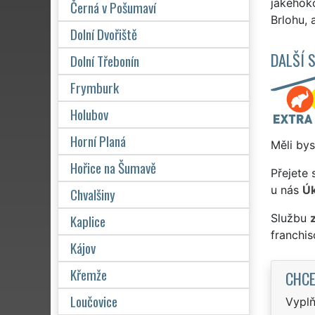
jakéhoko
Černá v Pošumaví
Brlohu, 
Dolní Dvořiště
DALŠÍ 
Dolní Třebonín
Frymburk
Holubov
Horní Planá
Měli bys
Hořice na Šumavě
Přejete 
u nás
Úk
Chvalšiny
Kaplice
Službu
franchi
Kájov
Křemže
CHCE
Loučovice
Vyplň