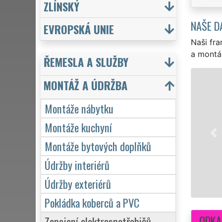
ZLÍNSKÝ
NAŠE D
EVROPSKÁ UNIE
Naši fra
a montá
ŘEMESLA A SLUŽBY
MONTÁŽ A ÚDRŽBA
Montáže nábytku
Montáže kuchyní
Montáže bytových doplňků
Údržby interiérů
Údržby exteriérů
Pokládka koberců a PVC
ODKA
Zapojení elektrospotřebičů