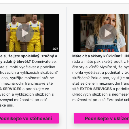
e si, že jste spolehlivý, zručný a
Máte cit a sklony k úklidům?
Ukl
ky zdatný člověk?
Domníváte se,
ráda a máte pak skvělý pocit z t
te si mohl vydělávat a podnikat
čistoty a vůně? Myslíte si, že by
hovacích a vyklízecích službách?
mohla vydělávat a podnikat v úk
ano, využijte možnosti stát se
službách? Pokud ano, využijte 
m mezinárodní franchisové sítě
stát se členem mezinárodní fran
A SERVICES
a podnikejte ve
sítě
EXTRA SERVICES
a podnike
acích a vyklízecích službách s
úklidových službách s neomeze
zenými možnostmi po celé
možnostmi po celé Evropské uni
ké unii.
Podnikejte ve stěhování
Podnikejte v uklízen