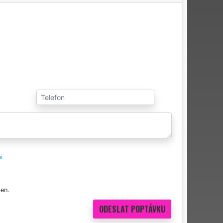
i
en.