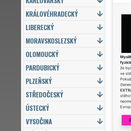
KARLOVARSKÝ
KRÁLOVÉHRADECKÝ
LIBERECKÝ
MORAVSKOSLEZSKÝ
OLOMOUCKÝ
Myslít
fyzic
PARDUBICKÝ
že bys
ve stě
PLZEŇSKÝ
Pokud 
člene
EXTR
STŘEDOČESKÝ
stěhov
neome
ÚSTECKÝ
Evrops
VYSOČINA