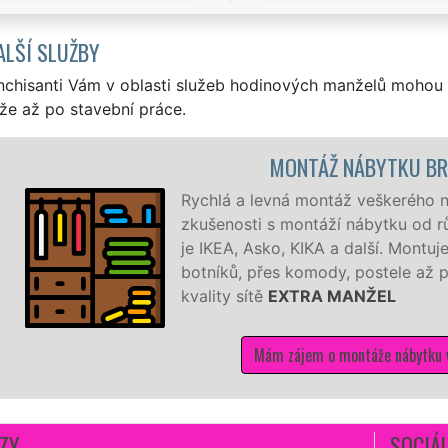
ALŠÍ SLUŽBY
nchisanti Vám v oblasti služeb hodinových manželů mohou 
že až po stavební práce.
MONTÁŽ NÁBYTKU BRL
Rychlá a levná montáž veškerého náb
zkušenosti s montáží nábytku od různ
je IKEA, Asko, KIKA a další. Montuj
botníků, přes komody, postele až po 
kvality sítě
EXTRA MANŽEL
Mám zájem o montáže nábytku v Br
ZY
SOCIÁL