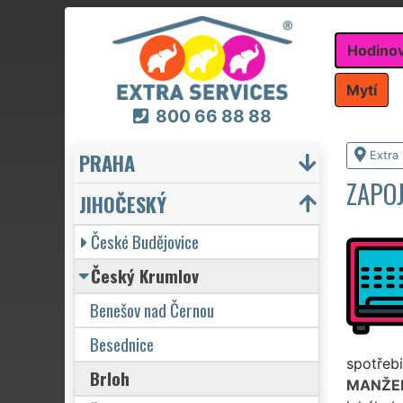
Hodino
Mytí
800 66 88 88
PRAHA
Extra
ZAPO
JIHOČESKÝ
České Budějovice
Český Krumlov
Benešov nad Černou
Besednice
spotřebi
Brloh
MANŽE