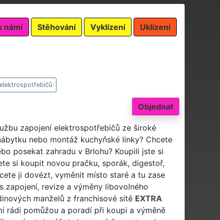
s námi
Stěhování
Vyklízení
Uklízení
elektrospotřebičů
Objednat
lužbu zapojení elektrospotřebičů ze široké
nábytku nebo montáž kuchyňské linky? Chcete
ebo posekat zahradu v Brlohu? Koupili jste si
ete si koupit novou pračku, sporák, digestoř,
ete ji dovézt, vyměnit místo staré a tu zase
s zapojení, revize a výměny libovolného
odinových manželů z franchisové sítě
EXTRA
elmi rádi pomůžou a poradí při koupi a výměně