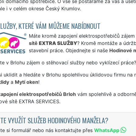
li domácího spotřebiče. O vše se postaráme za vás a ušet
ale i v celém okrese Český Krumlov.
SLUŽBY, KTERÉ VÁM MŮŽEME NABÍDNOUT
Máte kromě zapojení elektrospotřebičů zájem i
sítě
EXTRA SLUŽBY
? Kromě montáže a údržb
stavební práce. Objednejte si naše
Hodinové 
te v Brlohu zájem o stěhovací služby nebo vyklízecí práce?
si uklidit a hledáte v Brlohu spolehlivou úklidovou firmu na 
lidy
a
Mytí oken
!
zapojení elektrospotřebičů Brloh
vám spolehlivě a odborně
sové sítě EXTRA SERVICES.
TE VYUŽÍT SLUŽEB HODINOVÉHO MANŽELA?
te si formulář nebo nás kontaktujte přes
WhatsApp