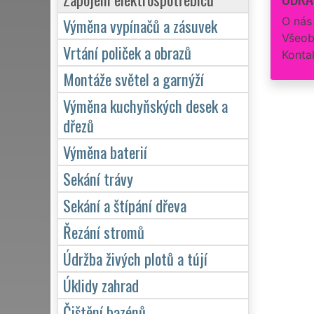
O nás
Výměna vypínačů a zásuvek
Všeob
Vrtání poliček a obrazů
Konta
Montáže světel a garnýží
Výměna kuchyňských desek a
dřezů
Výměna baterií
Sekání trávy
Sekání a štípání dřeva
Řezání stromů
Údržba živých plotů a tújí
Úklidy zahrad
Čištění bazénů