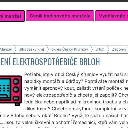
Ceník hodinového manžela
Vydělávejte 
vý manžel
 Manžel
Jihočeský kraj
okres Český Krumlov
Brloh
Zapojení 
JENÍ ELEKTROSPOTŘEBIČE BRLOH
Potřebujete v obci Český Krumlov využít naši s
nabídky montáží a údržby? Poptáváte montáž 
vyměnit sprchový kout, zajistit vrtání poliček n
nový elektrospotřebič a chcete jej zapojit? Chc
ledničku nebo například mikrovlnou troubu a chc
zlikvidovat? Chcete poskytnout kompletní servi
če v Brlohu nebo v okolí Brlohu? Využijte služeb našich h
L
. Jsou to velmi šikovní a ochotní řemeslníci, kteří vám v