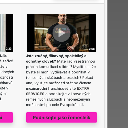
ízíte
Jste zručný, šikovný, spolehlivý a
é zářivé
ochotný člověk?
Máte rád všestrannou
ste si
práci a komunikaci s lidmi? Myslíte si, že
lidových
byste si mohl vydělávat a podnikat v
možnosti
řemeslných službách a pracích? Pokud
chisové
ano, využijte možnosti stát se členem
jte v
mezinárodní franchisové sítě
EXTRA
nými
SERVICES
a podnikejte v libovolných
i.
řemeslných službách s neomezenými
možnostmi po celé Evropské unii.
í
Podnikejte jako řemeslník