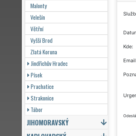
Malonty
Služb
Velešín
Větřní
Datu
Vyšší Brod
Kde
Zlatá Koruna
Email
Jindřichův Hradec
Písek
Pozn
Prachatice
Urgen
Strakonice
Tábor
Odeslá
JIHOMORAVSKÝ