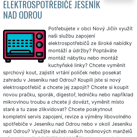
ELEKTROSPOTŘEBIČE JESENÍK
NAD ODROU
Potřebujete v obci Nový Jičín využít
naši službu zapojení
elektrospotřebičů ze široké nabídky
montáží a údržby? Poptáváte
montáž nábytku nebo montáž
kuchyňské linky? Chcete vyměnit
sprchový kout, zajistit vrtání poliček nebo posekat
zahradu v Jeseníku nad Odrou? Koupili jste si nový
elektrospotřebič a chcete jej zapojit? Chcete si koupit
novou pračku, sporák, digestoř, ledničku nebo například
mikrovlnou troubu a chcete ji dovézt, vyměnit místo
staré a tu zase zlikvidovat? Chcete poskytnout
kompletní servis zapojení, revize a výměny libovolného
spotřebiče v Jeseníku nad Odrou nebo v okolí Jeseníku
nad Odrou? Využijte služeb našich hodinových manželů