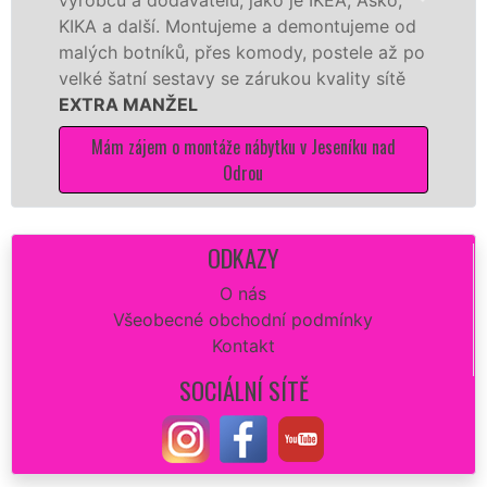
A a další. Montujeme a demontujeme od
Ikei č
ých botníků, přes komody, postele až po
Nobili
ké šatní sestavy se zárukou kvality sítě
tuto k
TRA MANŽEL
kvalitn
Mám zájem o montáže nábytku v Jeseníku nad
Mám
Odrou
ODKAZY
O nás
Všeobecné obchodní podmínky
Kontakt
SOCIÁLNÍ SÍTĚ