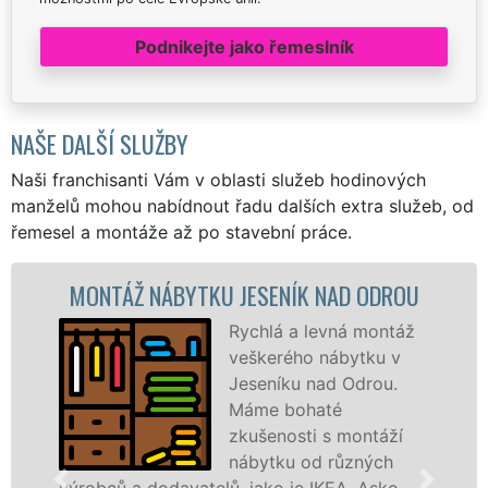
Podnikejte jako řemeslník
NAŠE DALŠÍ SLUŽBY
Naši franchisanti Vám v oblasti služeb hodinových
manželů mohou nabídnout řadu dalších extra služeb, od
řemesel a montáže až po stavební práce.
ONTÁŽ NÁBYTKU JESENÍK NAD ODROU
MONT
Rychlá a levná montáž
veškerého nábytku v
Jeseníku nad Odrou.
Máme bohaté
zkušenosti s montáží
nábytku od různých
obců a dodavatelů, jako je IKEA, Asko,
různýc