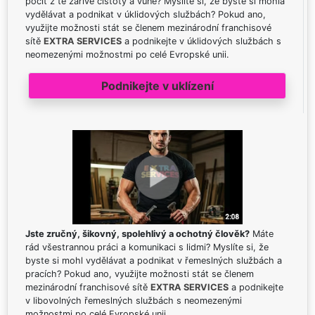
pocit z té zářivé čistoty a vůně? Myslíte si, že byste si mohla
vydělávat a podnikat v úklidových službách? Pokud ano,
využijte možnosti stát se členem mezinárodní franchisové
sítě
EXTRA SERVICES
a podnikejte v úklidových službách s
neomezenými možnostmi po celé Evropské unii.
Podnikejte v uklízení
Jste zručný, šikovný, spolehlivý a ochotný člověk?
Máte
rád všestrannou práci a komunikaci s lidmi? Myslíte si, že
byste si mohl vydělávat a podnikat v řemeslných službách a
pracích? Pokud ano, využijte možnosti stát se členem
mezinárodní franchisové sítě
EXTRA SERVICES
a podnikejte
v libovolných řemeslných službách s neomezenými
možnostmi po celé Evropské unii.