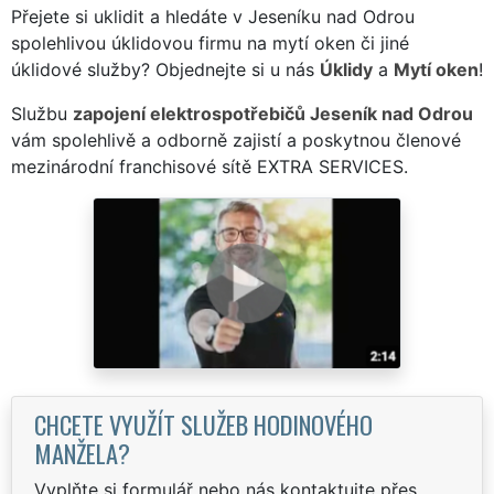
Přejete si uklidit a hledáte v Jeseníku nad Odrou
spolehlivou úklidovou firmu na mytí oken či jiné
úklidové služby? Objednejte si u nás
Úklidy
a
Mytí oken
!
Službu
zapojení elektrospotřebičů Jeseník nad Odrou
vám spolehlivě a odborně zajistí a poskytnou členové
mezinárodní franchisové sítě EXTRA SERVICES.
CHCETE VYUŽÍT SLUŽEB HODINOVÉHO
MANŽELA?
Vyplňte si formulář nebo nás kontaktujte přes