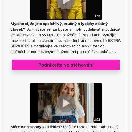
Myslíte si, že jste spolehlivý, zručný a fyzicky zdatný
člověk?
Domníváte se, že byste si mohl vydělávat a podnikat
ve stěhovacích a vyklízecích službách? Pokud ano, využijte
možnosti stát se členem mezinárodní franchisové sítě
EXTRA
SERVICES
a podnikejte ve stěhovacích a vyklízecích
službách s neomezenými možnostmi po celé Evropské unii.
Podnikejte ve stěhování
Máte cit a sklony k úklidům?
Uklízíte ráda a máte pak skvělý