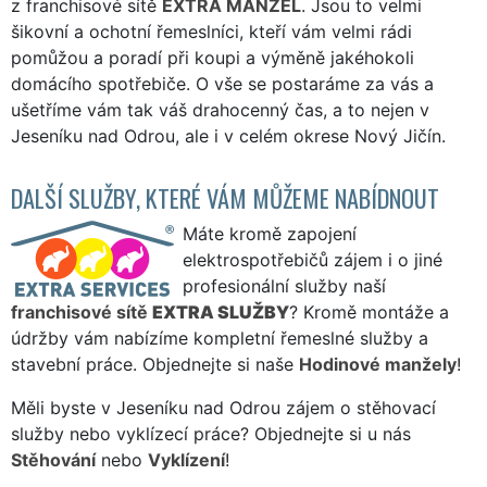
z franchisové sítě
EXTRA MANŽEL
. Jsou to velmi
šikovní a ochotní řemeslníci, kteří vám velmi rádi
pomůžou a poradí při koupi a výměně jakéhokoli
domácího spotřebiče. O vše se postaráme za vás a
ušetříme vám tak váš drahocenný čas, a to nejen v
Jeseníku nad Odrou, ale i v celém okrese Nový Jičín.
DALŠÍ SLUŽBY, KTERÉ VÁM MŮŽEME NABÍDNOUT
Máte kromě zapojení
elektrospotřebičů zájem i o jiné
profesionální služby naší
franchisové sítě
EXTRA SLUŽBY
? Kromě montáže a
údržby vám nabízíme kompletní řemeslné služby a
stavební práce. Objednejte si naše
Hodinové manžely
!
Měli byste v Jeseníku nad Odrou zájem o stěhovací
služby nebo vyklízecí práce? Objednejte si u nás
Stěhování
nebo
Vyklízení
!