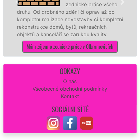
zednické práce všeho
Od drobného zdění či oprav až po
rekonstruk
ní realizace novostavby či kompletní
dokonale ro
rukce domů, bytů, rekreačních
sádrokarto
a kanceláří se zárukou kvality.
dovozu mat
zájem o zednické práce v Olbramovicích
Mám zá
ODKAZY
O nás
Všeobecné obchodní podmínky
Kontakt
SOCIÁLNÍ SÍTĚ