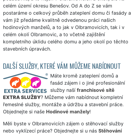
celém území okresu Benešov. Od A do Z se vám
postaráme o celkový průběh zateplení domu či fasády a
vám již předáme kvalitně odvedenou práci našich
hodinových manželů, a to jak v Olbramovicích, tak i v
celém okolí Olbramovic, a to včetně zajištění
kompletního úklidu celého domu a jeho okolí po těchto
stavebních úpravách.
DALŠÍ SLUŽBY, KTERÉ VÁM MŮŽEME NABÍDNOUT
Máte kromě zateplení domů a
fasád zájem i o jiné profesionální
služby naší
franchisové sítě
EXTRA SLUŽBY
? Můžeme vám nabídnout kompletní
řemeslné služby, montáže a údržbu a stavební práce.
Objednejte si naše
Hodinové manžely
!
Měli byste v Olbramovicích zájem o stěhovací služby
nebo vyklízecí práce? Objednejte si u nás
Stěhování