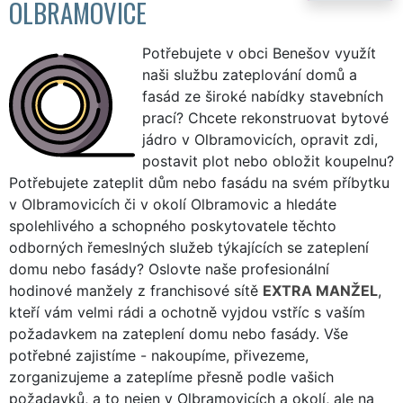
OLBRAMOVICE
Potřebujete v obci Benešov využít
naši službu zateplování domů a
fasád ze široké nabídky stavebních
prací? Chcete rekonstruovat bytové
jádro v Olbramovicích, opravit zdi,
postavit plot nebo obložit koupelnu?
Potřebujete zateplit dům nebo fasádu na svém příbytku
v Olbramovicích či v okolí Olbramovic a hledáte
spolehlivého a schopného poskytovatele těchto
odborných řemeslných služeb týkajících se zateplení
domu nebo fasády? Oslovte naše profesionální
hodinové manžely z franchisové sítě
EXTRA MANŽEL
,
kteří vám velmi rádi a ochotně vyjdou vstříc s vaším
požadavkem na zateplení domu nebo fasády. Vše
potřebné zajistíme - nakoupíme, přivezeme,
zorganizujeme a zateplíme přesně podle vašich
požadavků, a to nejen v Olbramovicích a okolí, ale na