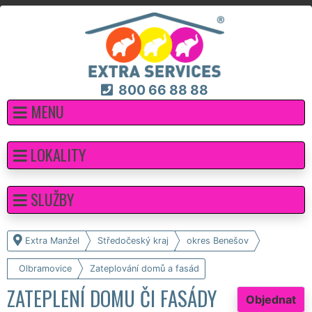
800 66 88 88
MENU
LOKALITY
SLUŽBY
Extra Manžel
Středočeský kraj
okres Benešov
Olbramovice
Zateplování domů a fasád
ZATEPLENÍ DOMU ČI FASÁDY
Objednat