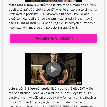
Máte cit a sklony k úklidům?
Uklízíte ráda a máte pak skvělý
pocit z té zářivé čistoty a vůně? Myslíte si, že byste si mohla
vydělávat a podnikat v úklidových službách? Pokud ano,
využijte možnosti stát se členem mezinárodní franchisové
sítě
EXTRA SERVICES
a podnikejte v úklidových službách s
neomezenými možnostmi po celé Evropské unii.
Podnikejte v uklízení
Jste zručný, šikovný, spolehlivý a ochotný člověk?
Máte
rád všestrannou práci a komunikaci s lidmi? Myslíte si, že
byste si mohl vydělávat a podnikat v řemeslných službách a
pracích? Pokud ano, využijte možnosti stát se členem
mezinárodní franchisové sítě
EXTRA SERVICES
a podnikejte