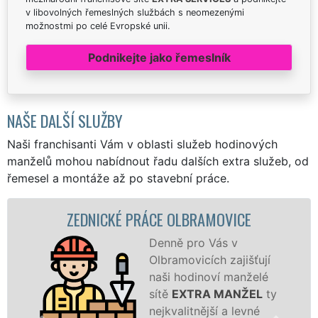
v libovolných řemeslných službách s neomezenými
možnostmi po celé Evropské unii.
Podnikejte jako řemeslník
NAŠE DALŠÍ SLUŽBY
Naši franchisanti Vám v oblasti služeb hodinových
manželů mohou nabídnout řadu dalších extra služeb, od
řemesel a montáže až po stavební práce.
DNICKÉ PRÁCE OLBRAMOVICE
ZDĚ
Denně pro Vás v
Olbramovicích zajišťují
naši hodinoví manželé
sítě
EXTRA MANŽEL
ty
nejkvalitnější a levné