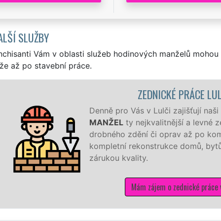
ALŠÍ SLUŽBY
nchisanti Vám v oblasti služeb hodinových manželů mohou 
že až po stavební práce.
ZEDNICKÉ PRÁCE LU
Denně pro Vás v Lulči zajišťují naš
MANŽEL
ty nejkvalitnější a levné
drobného zdění či oprav až po kom
kompletní rekonstrukce domů, bytů,
zárukou kvality.
Mám zájem o zednické práce v