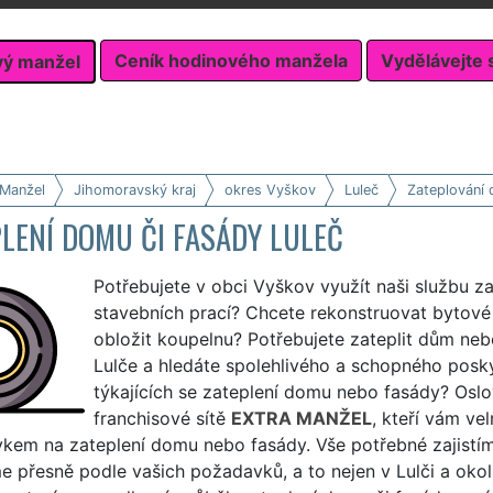
Ceník hodinového manžela
Vydělávejte 
vý manžel
 Manžel
Jihomoravský kraj
okres Vyškov
Luleč
Zateplování 
LENÍ DOMU ČI FASÁDY LULEČ
Potřebujete v obci Vyškov využít naši službu z
stavebních prací? Chcete rekonstruovat bytové j
obložit koupelnu? Potřebujete zateplit dům nebo
Lulče a hledáte spolehlivého a schopného posk
týkajících se zateplení domu nebo fasády? Oslo
franchisové sítě
EXTRA MANŽEL
, kteří vám ve
kem na zateplení domu nebo fasády. Vše potřebné zajistí
e přesně podle vašich požadavků, a to nejen v Lulči a oko