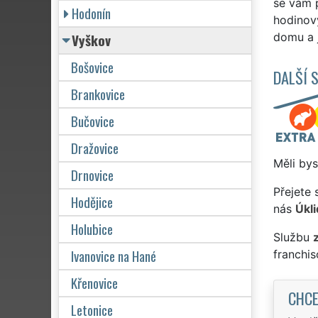
se vám 
Hodonín
hodinový
Vyškov
domu a j
Bošovice
DALŠÍ 
Brankovice
Bučovice
Dražovice
Měli bys
Drnovice
Přejete 
Hodějice
nás
Úkli
Holubice
Službu
Ivanovice na Hané
franchi
Křenovice
CHCE
Letonice