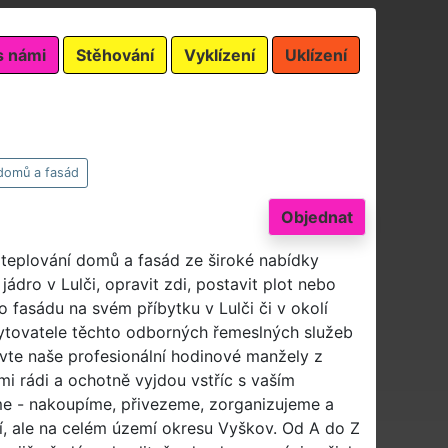
s námi
Stěhování
Vyklízení
Uklízení
domů a fasád
Objednat
ateplování domů a fasád ze široké nabídky
ádro v Lulči, opravit zdi, postavit plot nebo
 fasádu na svém příbytku v Lulči či v okolí
ytovatele těchto odborných řemeslných služeb
vte naše profesionální hodinové manžely z
lmi rádi a ochotně vyjdou vstříc s vaším
me - nakoupíme, přivezeme, zorganizujeme a
lí, ale na celém území okresu Vyškov. Od A do Z