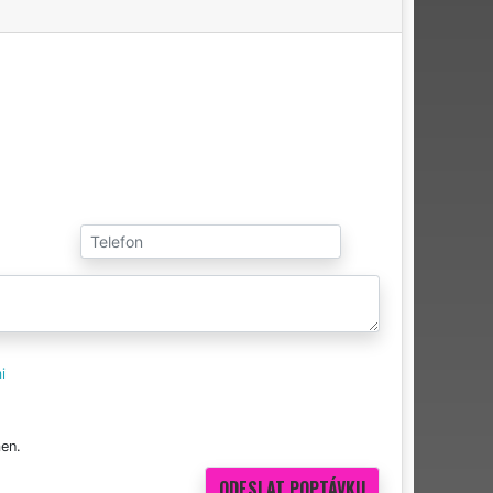
i
en.