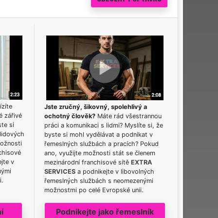
ízíte
Jste zručný, šikovný, spolehlivý a
é zářivé
ochotný člověk?
Máte rád všestrannou
ste si
práci a komunikaci s lidmi? Myslíte si, že
lidových
byste si mohl vydělávat a podnikat v
možnosti
řemeslných službách a pracích? Pokud
chisové
ano, využijte možnosti stát se členem
jte v
mezinárodní franchisové sítě
EXTRA
nými
SERVICES
a podnikejte v libovolných
i.
řemeslných službách s neomezenými
možnostmi po celé Evropské unii.
í
Podnikejte jako řemeslník