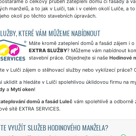
postaráme o celkový průběh zateplení domu či fasády a vá
ch manželů, a to jak v Lulči, tak i v celém okolí Lulče, a t
eho okolí po těchto stavebních úpravách.
SLUŽBY, KTERÉ VÁM MŮŽEME NABÍDNOUT
Máte kromě zateplení domů a fasád zájem i o j
EXTRA SLUŽBY
? Můžeme vám nabídnout komp
stavební práce. Objednejte si naše
Hodinové 
te v Lulči zájem o stěhovací služby nebo vyklízecí práce? 
si uklidit a hledáte v Lulči spolehlivou úklidovou firmu na m
dy
a
Mytí oken
!
zateplování domů a fasád Luleč
vám spolehlivě a odborně z
sové sítě EXTRA SERVICES.
TE VYUŽÍT SLUŽEB HODINOVÉHO MANŽELA?