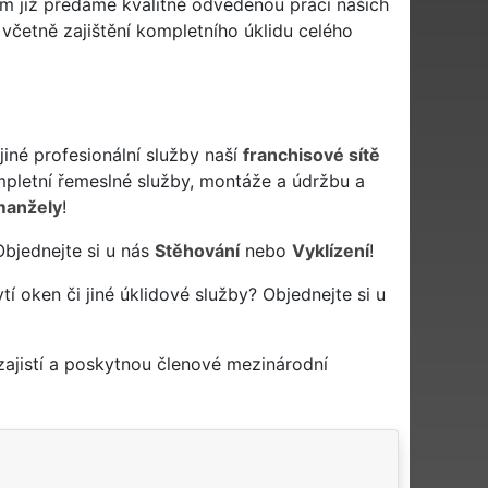
m již předáme kvalitně odvedenou práci našich
o včetně zajištění kompletního úklidu celého
iné profesionální služby naší
franchisové sítě
letní řemeslné služby, montáže a údržbu a
manžely
!
Objednejte si u nás
Stěhování
nebo
Vyklízení
!
ytí oken či jiné úklidové služby? Objednejte si u
ajistí a poskytnou členové mezinárodní