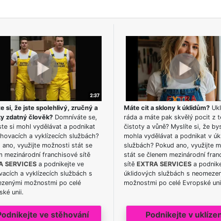
e si, že jste spolehlivý, zručný a
Máte cit a sklony k úklidům?
Ukl
ky zdatný člověk?
Domníváte se,
ráda a máte pak skvělý pocit z t
te si mohl vydělávat a podnikat
čistoty a vůně? Myslíte si, že by
hovacích a vyklízecích službách?
mohla vydělávat a podnikat v úk
ano, využijte možnosti stát se
službách? Pokud ano, využijte 
m mezinárodní franchisové sítě
stát se členem mezinárodní fran
A SERVICES
a podnikejte ve
sítě
EXTRA SERVICES
a podnike
acích a vyklízecích službách s
úklidových službách s neomeze
zenými možnostmi po celé
možnostmi po celé Evropské uni
ké unii.
Podnikejte ve stěhování
Podnikejte v uklízen