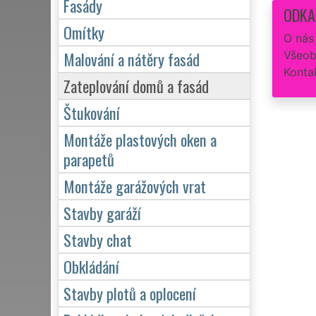
Fasády
ODKA
Omítky
O nás
Malování a nátěry fasád
Všeob
Konta
Zateplování domů a fasád
Štukování
Montáže plastových oken a
parapetů
Montáže garážových vrat
Stavby garáží
Stavby chat
Obkládání
Stavby plotů a oplocení