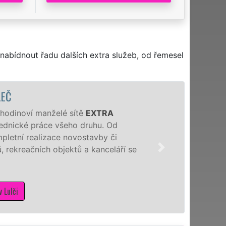
nabídnout řadu dalších extra služeb, od řemesel
LEČ
i hodinoví manželé sítě
EXTRA
 zednické práce všeho druhu. Od
pletní realizace novostavby či
 rekreačních objektů a kanceláří se
 Lulči