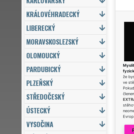
KARLOVARSKÝ
KRÁLOVÉHRADECKÝ
LIBERECKÝ
MORAVSKOSLEZSKÝ
OLOMOUCKÝ
Myslít
PARDUBICKÝ
fyzic
že bys
PLZEŇSKÝ
ve stě
Pokud 
STŘEDOČESKÝ
člene
EXTR
stěhov
ÚSTECKÝ
neome
Evrops
VYSOČINA