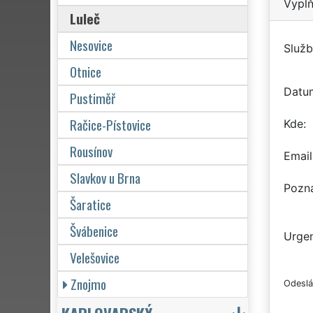
Vyplň
Luleč
Nesovice
Služb
Otnice
Datu
Pustiměř
Račice-Pístovice
Kde
Rousínov
Email
Slavkov u Brna
Pozn
Šaratice
Švábenice
Urgen
Velešovice
Znojmo
Odeslá