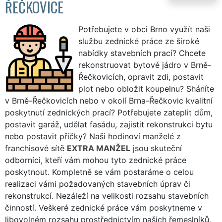
ŘEČKOVICE
Potřebujete v obci Brno využít naši
službu zednické práce ze široké
nabídky stavebních prací? Chcete
rekonstruovat bytové jádro v Brně-
Řečkovicích, opravit zdi, postavit
plot nebo obložit koupelnu? Sháníte
v Brně-Řečkovicích nebo v okolí Brna-Řečkovic kvalitní
poskytnutí zednických prací? Potřebujete zateplit dům,
postavit garáž, udělat fasádu, zajistit rekonstrukci bytu
nebo postavit příčky? Naši hodinoví manželé z
franchisové sítě
EXTRA MANŽEL
jsou skuteční
odborníci, kteří vám mohou tyto zednické práce
poskytnout. Kompletně se vám postaráme o celou
realizaci vámi požadovaných stavebních úprav či
rekonstrukcí. Nezáleží na velikosti rozsahu stavebních
činností. Veškeré zednické práce vám poskytneme v
libovolném rozsahu prostřednictvím našich řemeslníků,