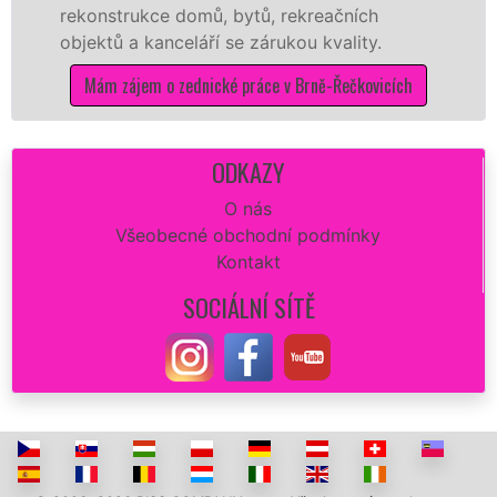
onstrukce domů, bytů, rekreačních
sádrok
ektů a kanceláří se zárukou kvality.
dovozu
ám zájem o zednické práce v Brně-Řečkovicích
Mám
ODKAZY
O nás
Všeobecné obchodní podmínky
Kontakt
SOCIÁLNÍ SÍTĚ