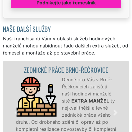
Podnikejte jako řemeslník
NAŠE DALŠÍ SLUŽBY
Naši franchisanti Vám v oblasti služeb hodinových
manželů mohou nabídnout řadu dalších extra služeb, od
řemesel a montáže až po stavební práce.
ZEDNICKÉ PRÁCE BRNO-ŘEČKOVICE
Z
Denně pro Vás v Brně-
Řečkovicích zajišťují
naši hodinoví manželé
sítě
EXTRA MANŽEL
ty
nejkvalitnější a levné
zednické práce všeho
hu. Od drobného zdění či oprav až po
rekons
pletní realizace novostavby či kompletní
dokona