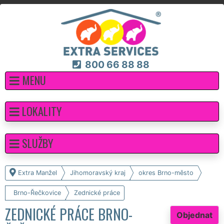
800 66 88 88
MENU
LOKALITY
SLUŽBY
Extra Manžel
Jihomoravský kraj
okres Brno-město
Brno-Řečkovice
Zednické práce
ZEDNICKÉ PRÁCE BRNO-
Objednat