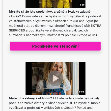
Myslíte si, že jste spolehlivý, zručný a fyzicky zdatný
člověk?
Domníváte se, že byste si mohl vydělávat a podnikat
ve stěhovacích a vyklízecích službách? Pokud ano, využijte
možnosti stát se členem mezinárodní franchisové sítě
EXTRA
SERVICES
a podnikejte ve stěhovacích a vyklízecích
službách s neomezenými možnostmi po celé Evropské unii.
Podnikejte ve stěhování
Máte cit a sklony k úklidům?
Uklízíte ráda a máte pak skvělý
pocit z té zářivé čistoty a vůně? Myslíte si, že byste si mohla
vydělávat a podnikat v úklidových službách? Pokud ano,