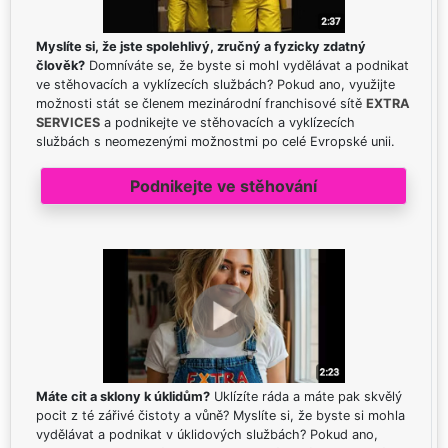
Myslíte si, že jste spolehlivý, zručný a fyzicky zdatný
člověk?
Domníváte se, že byste si mohl vydělávat a podnikat
ve stěhovacích a vyklízecích službách? Pokud ano, využijte
možnosti stát se členem mezinárodní franchisové sítě
EXTRA
SERVICES
a podnikejte ve stěhovacích a vyklízecích
službách s neomezenými možnostmi po celé Evropské unii.
Podnikejte ve stěhování
Máte cit a sklony k úklidům?
Uklízíte ráda a máte pak skvělý
pocit z té zářivé čistoty a vůně? Myslíte si, že byste si mohla
vydělávat a podnikat v úklidových službách? Pokud ano,