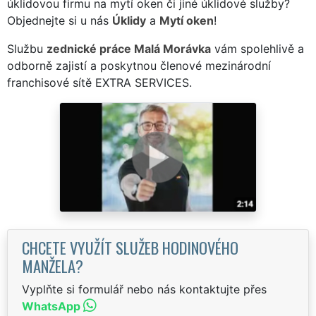
úklidovou firmu na mytí oken či jiné úklidové služby?
Objednejte si u nás
Úklidy
a
Mytí oken
!
Službu
zednické práce Malá Morávka
vám spolehlivě a
odborně zajistí a poskytnou členové mezinárodní
franchisové sítě EXTRA SERVICES.
CHCETE VYUŽÍT SLUŽEB HODINOVÉHO
MANŽELA?
Vyplňte si formulář nebo nás kontaktujte přes
WhatsApp