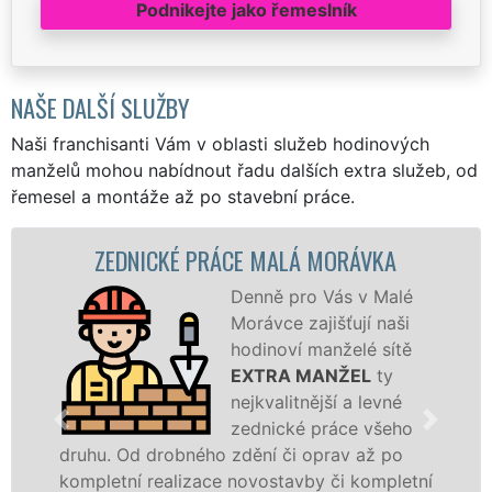
Podnikejte jako řemeslník
NAŠE DALŠÍ SLUŽBY
Naši franchisanti Vám v oblasti služeb hodinových
manželů mohou nabídnout řadu dalších extra služeb, od
řemesel a montáže až po stavební práce.
DNICKÉ PRÁCE MALÁ MORÁVKA
ZDĚN
Denně pro Vás v Malé
Morávce zajišťují naši
hodinoví manželé sítě
EXTRA MANŽEL
ty
nejkvalitnější a levné
zednické práce všeho
Od drobného zdění či oprav až po
rekonstruk
ní realizace novostavby či kompletní
dokonale ro