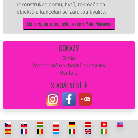
rukce domů, bytů, rekreačních
sádrokarto
a kanceláří se zárukou kvality.
dovozu mat
zájem o zednické práce v Malé Morávce
Mám zá
ODKAZY
O nás
Všeobecné obchodní podmínky
Kontakt
SOCIÁLNÍ SÍTĚ