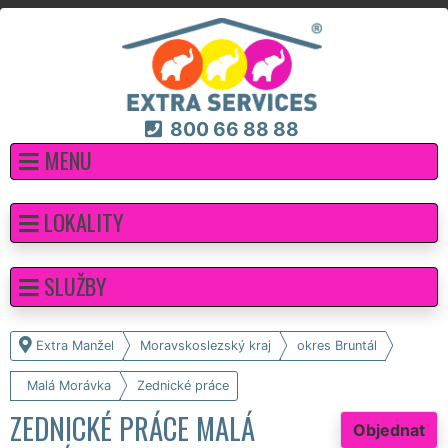
800 66 88 88
MENU
LOKALITY
SLUŽBY
Extra Manžel
Moravskoslezský kraj
okres Bruntál
Malá Morávka
Zednické práce
ZEDNICKÉ PRÁCE MALÁ
Objednat