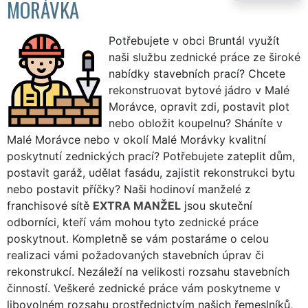
MORÁVKA
Potřebujete v obci Bruntál využít
naši službu zednické práce ze široké
nabídky stavebních prací? Chcete
rekonstruovat bytové jádro v Malé
Morávce, opravit zdi, postavit plot
nebo obložit koupelnu? Sháníte v
Malé Morávce nebo v okolí Malé Morávky kvalitní
poskytnutí zednických prací? Potřebujete zateplit dům,
postavit garáž, udělat fasádu, zajistit rekonstrukci bytu
nebo postavit příčky? Naši hodinoví manželé z
franchisové sítě
EXTRA MANŽEL
jsou skuteční
odborníci, kteří vám mohou tyto zednické práce
poskytnout. Kompletně se vám postaráme o celou
realizaci vámi požadovaných stavebních úprav či
rekonstrukcí. Nezáleží na velikosti rozsahu stavebních
činností. Veškeré zednické práce vám poskytneme v
libovolném rozsahu prostřednictvím našich řemeslníků,