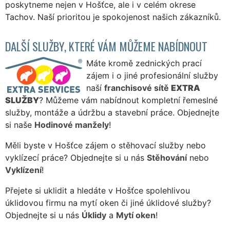
poskytneme nejen v Hošťce, ale i v celém okrese
Tachov. Naší prioritou je spokojenost našich zákazníků.
DALŠÍ SLUŽBY, KTERÉ VÁM MŮŽEME NABÍDNOUT
Máte kromě zednických prací
zájem i o jiné profesionální služby
naší
franchisové sítě
EXTRA
SLUŽBY
? Můžeme vám nabídnout kompletní řemeslné
služby, montáže a údržbu a stavební práce. Objednejte
si naše
Hodinové manžely
!
Měli byste v Hošťce zájem o stěhovací služby nebo
vyklízecí práce? Objednejte si u nás
Stěhování
nebo
Vyklízení
!
Přejete si uklidit a hledáte v Hošťce spolehlivou
úklidovou firmu na mytí oken či jiné úklidové služby?
Objednejte si u nás
Úklidy
a
Mytí oken
!