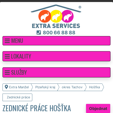
800 66 88 88
MENU
LOKALITY
SLUŽBY
Extra Manžel
Plzeňský kraj
okres Tachov
Hošťka
Zednické práce
ZEDNICKÉ PRÁCE HOŠŤKA
Objednat