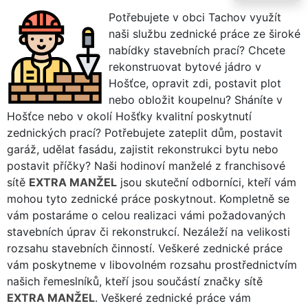
Potřebujete v obci Tachov využít
naši službu zednické práce ze široké
nabídky stavebních prací? Chcete
rekonstruovat bytové jádro v
Hošťce, opravit zdi, postavit plot
nebo obložit koupelnu? Sháníte v
Hošťce nebo v okolí Hošťky kvalitní poskytnutí
zednických prací? Potřebujete zateplit dům, postavit
garáž, udělat fasádu, zajistit rekonstrukci bytu nebo
postavit příčky? Naši hodinoví manželé z franchisové
sítě
EXTRA MANŽEL
jsou skuteční odborníci, kteří vám
mohou tyto zednické práce poskytnout. Kompletně se
vám postaráme o celou realizaci vámi požadovaných
stavebních úprav či rekonstrukcí. Nezáleží na velikosti
rozsahu stavebních činností. Veškeré zednické práce
vám poskytneme v libovolném rozsahu prostřednictvím
našich řemeslníků, kteří jsou součástí značky sítě
EXTRA MANŽEL
. Veškeré zednické práce vám