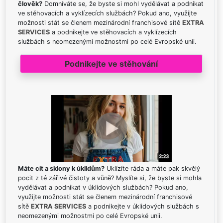
člověk?
Domníváte se, že byste si mohl vydělávat a podnikat
ve stěhovacích a vyklízecích službách? Pokud ano, využijte
možnosti stát se členem mezinárodní franchisové sítě
EXTRA
SERVICES
a podnikejte ve stěhovacích a vyklízecích
službách s neomezenými možnostmi po celé Evropské unii.
Podnikejte ve stěhování
Máte cit a sklony k úklidům?
Uklízíte ráda a máte pak skvělý
pocit z té zářivé čistoty a vůně? Myslíte si, že byste si mohla
vydělávat a podnikat v úklidových službách? Pokud ano,
využijte možnosti stát se členem mezinárodní franchisové
sítě
EXTRA SERVICES
a podnikejte v úklidových službách s
neomezenými možnostmi po celé Evropské unii.