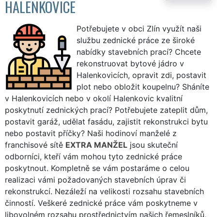
HALENKOVICE
Potřebujete v obci Zlín využít naši
službu zednické práce ze široké
nabídky stavebních prací? Chcete
rekonstruovat bytové jádro v
Halenkovicích, opravit zdi, postavit
plot nebo obložit koupelnu? Sháníte
v Halenkovicích nebo v okolí Halenkovic kvalitní
poskytnutí zednických prací? Potřebujete zateplit dům,
postavit garáž, udělat fasádu, zajistit rekonstrukci bytu
nebo postavit příčky? Naši hodinoví manželé z
franchisové sítě
EXTRA MANŽEL
jsou skuteční
odborníci, kteří vám mohou tyto zednické práce
poskytnout. Kompletně se vám postaráme o celou
realizaci vámi požadovaných stavebních úprav či
rekonstrukcí. Nezáleží na velikosti rozsahu stavebních
činností. Veškeré zednické práce vám poskytneme v
libovolném rozsahu prostřednictvím našich řemeslníků,