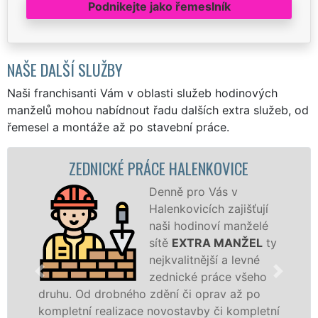
Podnikejte jako řemeslník
NAŠE DALŠÍ SLUŽBY
Naši franchisanti Vám v oblasti služeb hodinových
manželů mohou nabídnout řadu dalších extra služeb, od
řemesel a montáže až po stavební práce.
ZEDNICKÉ PRÁCE HALENKOVICE
Denně pro Vás v
Halenkovicích zajišťují
naši hodinoví manželé
sítě
EXTRA MANŽEL
ty
nejkvalitnější a levné
zednické práce všeho
druhu. Od drobného zdění či oprav až po
r
kompletní realizace novostavby či kompletní
d