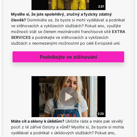
Myslíte si, že jste spolehlivý, zručný a fyzicky zdatný
člověk?
Domníváte se, že byste si mohl vydělávat a podnikat
ve stěhovacích a vyklízecích službách? Pokud ano, využijte
možnosti stát se členem mezinárodní franchisové sítě
EXTRA
SERVICES
a podnikejte ve stěhovacích a vyklízecích
službách s neomezenými možnostmi po celé Evropské unii.
Podnikejte ve stěhování
Máte cit a sklony k úklidům?
Uklízíte ráda a máte pak skvělý
pocit z té zářivé čistoty a vůně? Myslíte si, že byste si mohla
vydělávat a podnikat v úklidových službách? Pokud ano,