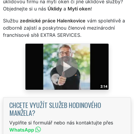
úklidovou firmu na mytí oken či jiné úklidové služby?
Objednejte si u nás
Úklidy
a
Mytí oken
!
Službu
zednické práce Halenkovice
vám spolehlivě a
odborně zajistí a poskytnou členové mezinárodní
franchisové sítě EXTRA SERVICES.
CHCETE VYUŽÍT SLUŽEB HODINOVÉHO
MANŽELA?
Vyplňte si formulář nebo nás kontaktujte přes
WhatsApp