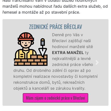
Naši franchisanti Vám v oblasti služeb hodinových
manželů mohou nabídnout řadu dalších extra služeb, od
řemesel a montáže až po stavební práce.
ZEDNICKÉ PRÁCE BŘECLAV
Denně pro Vás v
Břeclavi zajišťují naši
hodinoví manželé sítě
EXTRA MANŽEL
ty
nejkvalitnější a levné
zednické práce všeho
druhu. Od drobného zdění či oprav až po
kompletní realizace novostavby či kompletní
rekonstrukce domů, bytů, rekreačních
objektů a kanceláří se zárukou kvality.
Mám zájem o zednické práce v Břeclavi