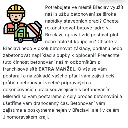
Potřebujete ve městě Břeclav využít
naši službu betonování ze široké
nabídky stavebních prací? Chcete
rekonstruovat bytové jádro v
Břeclavi, opravit zdi, postavit plot
nebo obložit koupelnu? Chcete v
Břeclavi nebo v okolí betonovat základy, podlahu nebo
zabetonovat například sloupky k oplocení? Přenechte
tuto činnost betonování našim odborníkům z
franchisové sítě
EXTRA MANŽEL
. O vše se vám
postarají a na základě vašeho přání vám zajistí celý
průběh betonování včetně přípravných a
dokončovacích prací souvisejících s betonováním.
Milerádi se vám postaráme o celý proces betonování a
ušetříme vám drahocenný čas. Betonování vám
zajistíme a poskytneme nejen v Břeclavi, ale i v celém
Jihomoravském kraji.