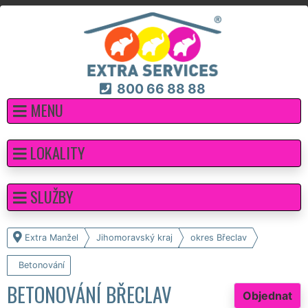
800 66 88 88
MENU
LOKALITY
SLUŽBY
Extra Manžel
Jihomoravský kraj
okres Břeclav
Betonování
BETONOVÁNÍ BŘECLAV
Objednat