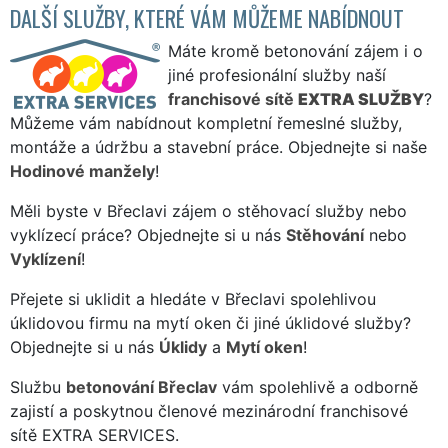
DALŠÍ SLUŽBY, KTERÉ VÁM MŮŽEME NABÍDNOUT
Máte kromě betonování zájem i o
jiné profesionální služby naší
franchisové sítě
EXTRA SLUŽBY
?
Můžeme vám nabídnout kompletní řemeslné služby,
montáže a údržbu a stavební práce. Objednejte si naše
Hodinové manžely
!
Měli byste v Břeclavi zájem o stěhovací služby nebo
vyklízecí práce? Objednejte si u nás
Stěhování
nebo
Vyklízení
!
Přejete si uklidit a hledáte v Břeclavi spolehlivou
úklidovou firmu na mytí oken či jiné úklidové služby?
Objednejte si u nás
Úklidy
a
Mytí oken
!
Službu
betonování Břeclav
vám spolehlivě a odborně
zajistí a poskytnou členové mezinárodní franchisové
sítě EXTRA SERVICES.