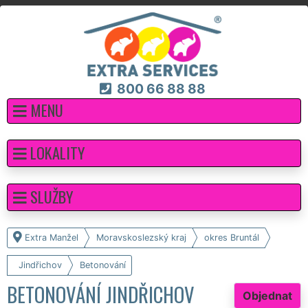
800 66 88 88
MENU
LOKALITY
SLUŽBY
Extra Manžel
Moravskoslezský kraj
okres Bruntál
Jindřichov
Betonování
BETONOVÁNÍ JINDŘICHOV
Objednat