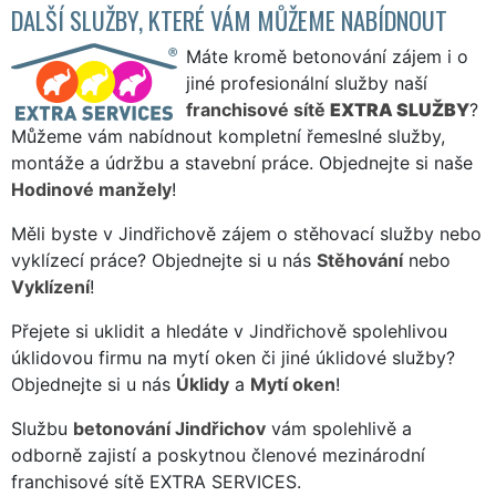
DALŠÍ SLUŽBY, KTERÉ VÁM MŮŽEME NABÍDNOUT
Máte kromě betonování zájem i o
jiné profesionální služby naší
franchisové sítě
EXTRA SLUŽBY
?
Můžeme vám nabídnout kompletní řemeslné služby,
montáže a údržbu a stavební práce. Objednejte si naše
Hodinové manžely
!
Měli byste v Jindřichově zájem o stěhovací služby nebo
vyklízecí práce? Objednejte si u nás
Stěhování
nebo
Vyklízení
!
Přejete si uklidit a hledáte v Jindřichově spolehlivou
úklidovou firmu na mytí oken či jiné úklidové služby?
Objednejte si u nás
Úklidy
a
Mytí oken
!
Službu
betonování Jindřichov
vám spolehlivě a
odborně zajistí a poskytnou členové mezinárodní
franchisové sítě EXTRA SERVICES.