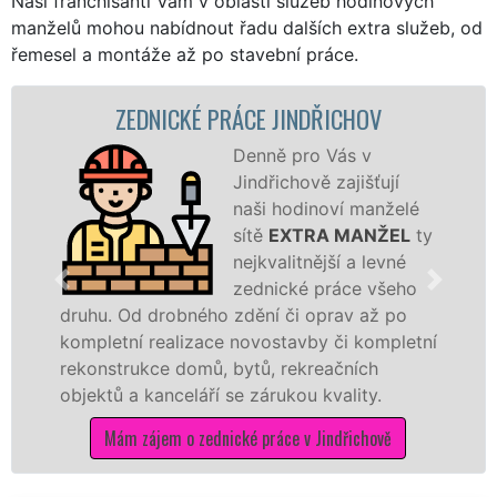
Naši franchisanti Vám v oblasti služeb hodinových
manželů mohou nabídnout řadu dalších extra služeb, od
řemesel a montáže až po stavební práce.
ZEDNICKÉ PRÁCE JINDŘICHOV
Denně pro Vás v
Jindřichově zajišťují
naši hodinoví manželé
sítě
EXTRA MANŽEL
ty
nejkvalitnější a levné
zednické práce všeho
druhu. Od drobného zdění či oprav až po
kompletní realizace novostavby či kompletní
rekonstrukce domů, bytů, rekreačních
objektů a kanceláří se zárukou kvality.
Mám zájem o zednické práce v Jindřichově