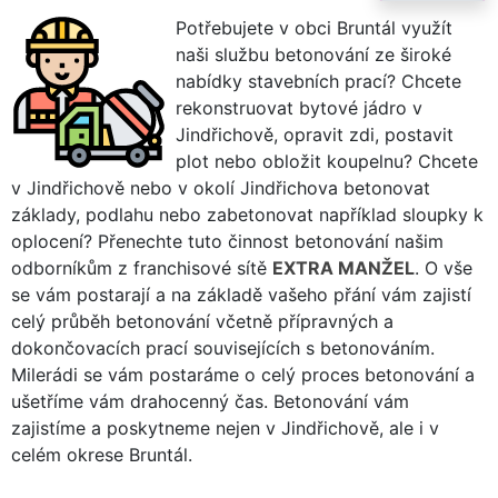
Potřebujete v obci Bruntál využít
naši službu betonování ze široké
nabídky stavebních prací? Chcete
rekonstruovat bytové jádro v
Jindřichově, opravit zdi, postavit
plot nebo obložit koupelnu? Chcete
v Jindřichově nebo v okolí Jindřichova betonovat
základy, podlahu nebo zabetonovat například sloupky k
oplocení? Přenechte tuto činnost betonování našim
odborníkům z franchisové sítě
EXTRA MANŽEL
. O vše
se vám postarají a na základě vašeho přání vám zajistí
celý průběh betonování včetně přípravných a
dokončovacích prací souvisejících s betonováním.
Milerádi se vám postaráme o celý proces betonování a
ušetříme vám drahocenný čas. Betonování vám
zajistíme a poskytneme nejen v Jindřichově, ale i v
celém okrese Bruntál.