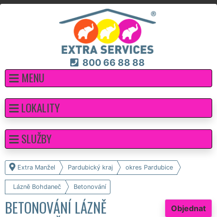
800 66 88 88
MENU
LOKALITY
SLUŽBY
Extra Manžel
Pardubický kraj
okres Pardubice
Lázně Bohdaneč
Betonování
BETONOVÁNÍ LÁZNĚ
Objednat