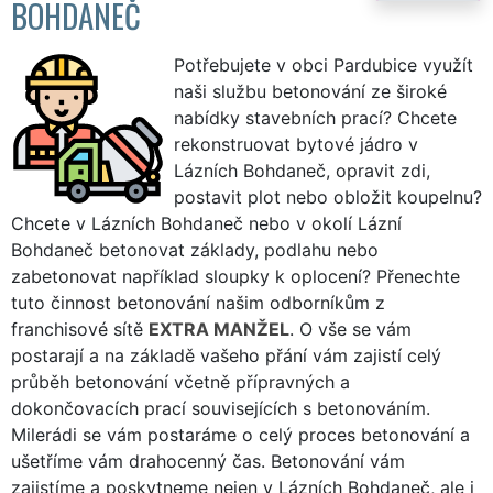
BOHDANEČ
Potřebujete v obci Pardubice využít
naši službu betonování ze široké
nabídky stavebních prací? Chcete
rekonstruovat bytové jádro v
Lázních Bohdaneč, opravit zdi,
postavit plot nebo obložit koupelnu?
Chcete v Lázních Bohdaneč nebo v okolí Lázní
Bohdaneč betonovat základy, podlahu nebo
zabetonovat například sloupky k oplocení? Přenechte
tuto činnost betonování našim odborníkům z
franchisové sítě
EXTRA MANŽEL
. O vše se vám
postarají a na základě vašeho přání vám zajistí celý
průběh betonování včetně přípravných a
dokončovacích prací souvisejících s betonováním.
Milerádi se vám postaráme o celý proces betonování a
ušetříme vám drahocenný čas. Betonování vám
zajistíme a poskytneme nejen v Lázních Bohdaneč, ale i