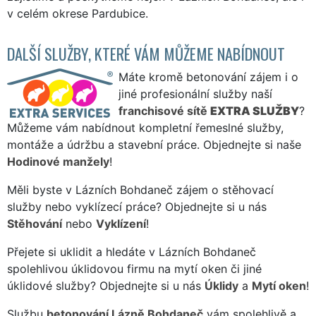
v celém okrese Pardubice.
DALŠÍ SLUŽBY, KTERÉ VÁM MŮŽEME NABÍDNOUT
Máte kromě betonování zájem i o
jiné profesionální služby naší
franchisové sítě
EXTRA SLUŽBY
?
Můžeme vám nabídnout kompletní řemeslné služby,
montáže a údržbu a stavební práce. Objednejte si naše
Hodinové manžely
!
Měli byste v Lázních Bohdaneč zájem o stěhovací
služby nebo vyklízecí práce? Objednejte si u nás
Stěhování
nebo
Vyklízení
!
Přejete si uklidit a hledáte v Lázních Bohdaneč
spolehlivou úklidovou firmu na mytí oken či jiné
úklidové služby? Objednejte si u nás
Úklidy
a
Mytí oken
!
Službu
betonování Lázně Bohdaneč
vám spolehlivě a