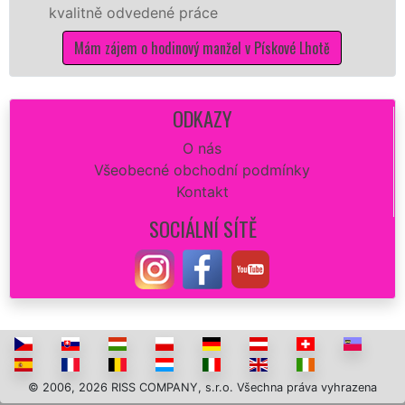
litně odvedené práce
Vám zaj
opravu
Mám zájem o hodinový manžel v Pískové Lhotě
dokona
Má
ODKAZY
O nás
Všeobecné obchodní podmínky
Kontakt
SOCIÁLNÍ SÍTĚ