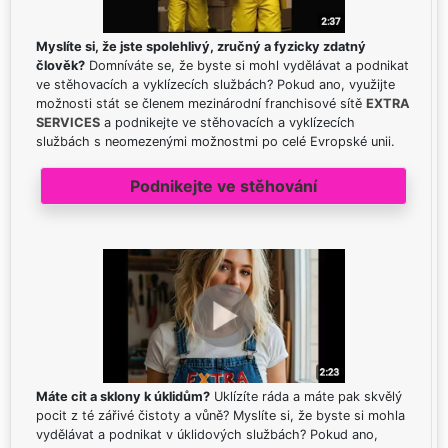
Myslíte si, že jste spolehlivý, zručný a fyzicky zdatný
člověk?
Domníváte se, že byste si mohl vydělávat a podnikat
ve stěhovacích a vyklízecích službách? Pokud ano, využijte
možnosti stát se členem mezinárodní franchisové sítě
EXTRA
SERVICES
a podnikejte ve stěhovacích a vyklízecích
službách s neomezenými možnostmi po celé Evropské unii.
Podnikejte ve stěhování
Máte cit a sklony k úklidům?
Uklízíte ráda a máte pak skvělý
pocit z té zářivé čistoty a vůně? Myslíte si, že byste si mohla
vydělávat a podnikat v úklidových službách? Pokud ano,