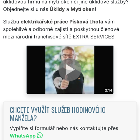
úklidovou firmu na mytí oken či jiné úklidové služby?
Objednejte si u nás
Úklidy
a
Mytí oken
!
Službu
elektrikářské práce Písková Lhota
vám
spolehlivě a odborně zajistí a poskytnou členové
mezinárodní franchisové sítě EXTRA SERVICES.
CHCETE VYUŽÍT SLUŽEB HODINOVÉHO
MANŽELA?
Vyplňte si formulář nebo nás kontaktujte přes
WhatsApp