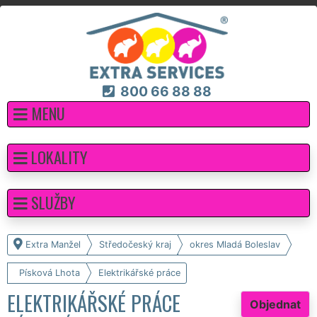
800 66 88 88
MENU
LOKALITY
SLUŽBY
Extra Manžel
Středočeský kraj
okres Mladá Boleslav
Písková Lhota
Elektrikářské práce
ELEKTRIKÁŘSKÉ PRÁCE
Objednat