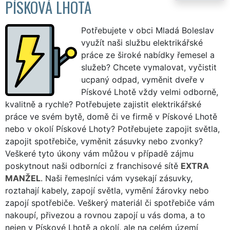
PÍSKOVÁ LHOTA
Potřebujete v obci Mladá Boleslav
využít naši službu elektrikářské
práce ze široké nabídky řemesel a
služeb? Chcete vymalovat, vyčistit
ucpaný odpad, vyměnit dveře v
Pískové Lhotě vždy velmi odborně,
kvalitně a rychle? Potřebujete zajistit elektrikářské
práce ve svém bytě, domě či ve firmě v Pískové Lhotě
nebo v okolí Pískové Lhoty? Potřebujete zapojit světla,
zapojit spotřebiče, vyměnit zásuvky nebo zvonky?
Veškeré tyto úkony vám můžou v případě zájmu
poskytnout naši odborníci z franchisové sítě
EXTRA
MANŽEL
. Naši řemeslníci vám vysekají zásuvky,
roztahají kabely, zapojí světla, vymění žárovky nebo
zapojí spotřebiče. Veškerý materiál či spotřebiče vám
nakoupí, přivezou a rovnou zapojí u vás doma, a to
nejen v Pískové Lhotě a okolí, ale na celém území