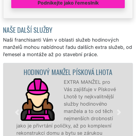
Podnikejte jako řemeslník
NAŠE DALŠÍ SLUŽBY
Naši franchisanti Vám v oblasti služeb hodinových
manželů mohou nabídnout řadu dalších extra služeb, od
řemesel a montáže až po stavební práce.
HODINOVÝ MANŽEL PÍSKOVÁ LHOTA
M
EXTRA MANŽEL pro
Vás zajišťuje v Pískové
Lhotě ty nejkvalitnější
služby hodinového
manžela a to od těch
nejmenších drobností
o je přivrtání poličky, až po komplexní
hodino
onstrukci domu a bytu se zárukou
sítě
E