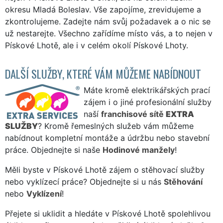
okresu Mladá Boleslav. Vše zapojíme, zrevidujeme a
zkontrolujeme. Zadejte nám svůj požadavek a o nic se
už nestarejte. Všechno zařídíme místo vás, a to nejen v
Pískové Lhotě, ale i v celém okolí Pískové Lhoty.
DALŠÍ SLUŽBY, KTERÉ VÁM MŮŽEME NABÍDNOUT
Máte kromě elektrikářských prací
zájem i o jiné profesionální služby
naší
franchisové sítě
EXTRA
SLUŽBY
? Kromě řemeslných služeb vám můžeme
nabídnout kompletní montáže a údržbu nebo stavební
práce. Objednejte si naše
Hodinové manžely
!
Měli byste v Pískové Lhotě zájem o stěhovací služby
nebo vyklízecí práce? Objednejte si u nás
Stěhování
nebo
Vyklízení
!
Přejete si uklidit a hledáte v Pískové Lhotě spolehlivou