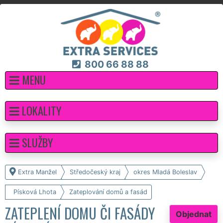
800 66 88 88
MENU
LOKALITY
SLUŽBY
Extra Manžel
Středočeský kraj
okres Mladá Boleslav
Písková Lhota
Zateplování domů a fasád
ZATEPLENÍ DOMU ČI FASÁDY
Objednat