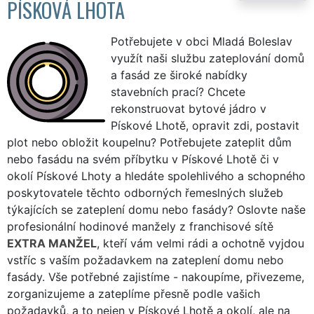
PÍSKOVÁ LHOTA
Potřebujete v obci Mladá Boleslav
využít naši službu zateplování domů
a fasád ze široké nabídky
stavebních prací? Chcete
rekonstruovat bytové jádro v
Pískové Lhotě, opravit zdi, postavit
plot nebo obložit koupelnu? Potřebujete zateplit dům
nebo fasádu na svém příbytku v Pískové Lhotě či v
okolí Pískové Lhoty a hledáte spolehlivého a schopného
poskytovatele těchto odborných řemeslných služeb
týkajících se zateplení domu nebo fasády? Oslovte naše
profesionální hodinové manžely z franchisové sítě
EXTRA MANŽEL
, kteří vám velmi rádi a ochotně vyjdou
vstříc s vaším požadavkem na zateplení domu nebo
fasády. Vše potřebné zajistíme - nakoupíme, přivezeme,
zorganizujeme a zateplíme přesně podle vašich
požadavků, a to nejen v Pískové Lhotě a okolí, ale na