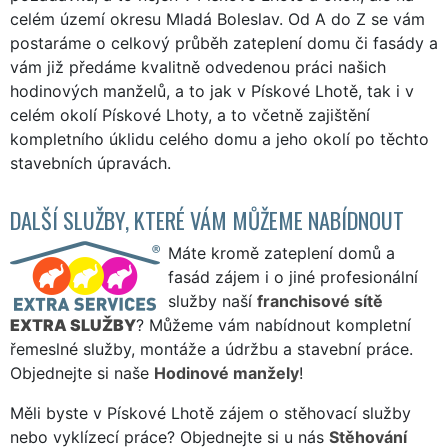
celém území okresu Mladá Boleslav. Od A do Z se vám
postaráme o celkový průběh zateplení domu či fasády a
vám již předáme kvalitně odvedenou práci našich
hodinových manželů, a to jak v Pískové Lhotě, tak i v
celém okolí Pískové Lhoty, a to včetně zajištění
kompletního úklidu celého domu a jeho okolí po těchto
stavebních úpravách.
DALŠÍ SLUŽBY, KTERÉ VÁM MŮŽEME NABÍDNOUT
Máte kromě zateplení domů a
fasád zájem i o jiné profesionální
služby naší
franchisové sítě
EXTRA SLUŽBY
? Můžeme vám nabídnout kompletní
řemeslné služby, montáže a údržbu a stavební práce.
Objednejte si naše
Hodinové manžely
!
Měli byste v Pískové Lhotě zájem o stěhovací služby
nebo vyklízecí práce? Objednejte si u nás
Stěhování