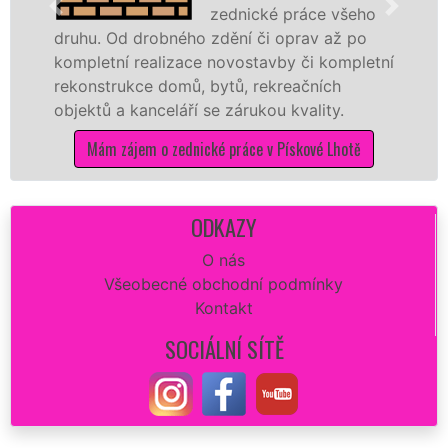
zednické práce všeho
. Od drobného zdění či oprav až po
rekonstr
etní realizace novostavby či kompletní
dokonale
strukce domů, bytů, rekreačních
sádrokar
ů a kanceláří se zárukou kvality.
dovozu m
ám zájem o zednické práce v Pískové Lhotě
Mám
ODKAZY
O nás
Všeobecné obchodní podmínky
Kontakt
SOCIÁLNÍ SÍTĚ