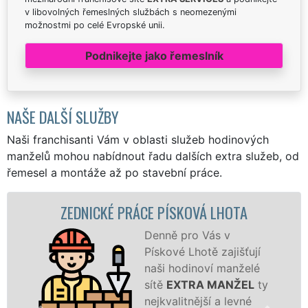
v libovolných řemeslných službách s neomezenými
možnostmi po celé Evropské unii.
Podnikejte jako řemeslník
NAŠE DALŠÍ SLUŽBY
Naši franchisanti Vám v oblasti služeb hodinových
manželů mohou nabídnout řadu dalších extra služeb, od
řemesel a montáže až po stavební práce.
EDNICKÉ PRÁCE PÍSKOVÁ LHOTA
ZD
Denně pro Vás v
Pískové Lhotě zajišťují
naši hodinoví manželé
sítě
EXTRA MANŽEL
ty
nejkvalitnější a levné