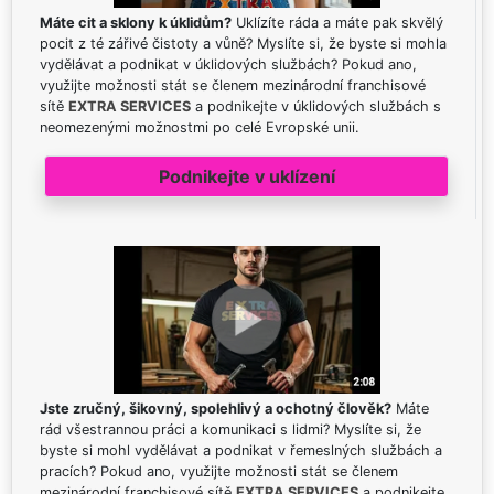
Máte cit a sklony k úklidům?
Uklízíte ráda a máte pak skvělý
pocit z té zářivé čistoty a vůně? Myslíte si, že byste si mohla
vydělávat a podnikat v úklidových službách? Pokud ano,
využijte možnosti stát se členem mezinárodní franchisové
sítě
EXTRA SERVICES
a podnikejte v úklidových službách s
neomezenými možnostmi po celé Evropské unii.
Podnikejte v uklízení
Jste zručný, šikovný, spolehlivý a ochotný člověk?
Máte
rád všestrannou práci a komunikaci s lidmi? Myslíte si, že
byste si mohl vydělávat a podnikat v řemeslných službách a
pracích? Pokud ano, využijte možnosti stát se členem
mezinárodní franchisové sítě
EXTRA SERVICES
a podnikejte