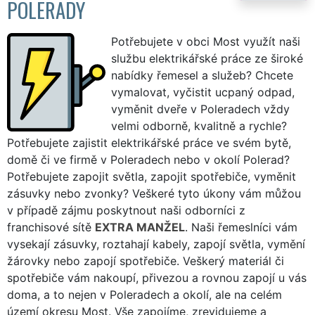
POLERADY
Potřebujete v obci Most využít naši
službu elektrikářské práce ze široké
nabídky řemesel a služeb? Chcete
vymalovat, vyčistit ucpaný odpad,
vyměnit dveře v Poleradech vždy
velmi odborně, kvalitně a rychle?
Potřebujete zajistit elektrikářské práce ve svém bytě,
domě či ve firmě v Poleradech nebo v okolí Polerad?
Potřebujete zapojit světla, zapojit spotřebiče, vyměnit
zásuvky nebo zvonky? Veškeré tyto úkony vám můžou
v případě zájmu poskytnout naši odborníci z
franchisové sítě
EXTRA MANŽEL
. Naši řemeslníci vám
vysekají zásuvky, roztahají kabely, zapojí světla, vymění
žárovky nebo zapojí spotřebiče. Veškerý materiál či
spotřebiče vám nakoupí, přivezou a rovnou zapojí u vás
doma, a to nejen v Poleradech a okolí, ale na celém
území okresu Most. Vše zapojíme, zrevidujeme a