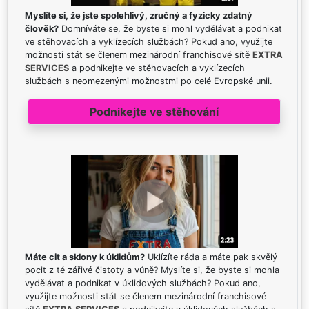
Myslíte si, že jste spolehlivý, zručný a fyzicky zdatný
člověk?
Domníváte se, že byste si mohl vydělávat a podnikat
ve stěhovacích a vyklízecích službách? Pokud ano, využijte
možnosti stát se členem mezinárodní franchisové sítě
EXTRA
SERVICES
a podnikejte ve stěhovacích a vyklízecích
službách s neomezenými možnostmi po celé Evropské unii.
Podnikejte ve stěhování
Máte cit a sklony k úklidům?
Uklízíte ráda a máte pak skvělý
pocit z té zářivé čistoty a vůně? Myslíte si, že byste si mohla
vydělávat a podnikat v úklidových službách? Pokud ano,
využijte možnosti stát se členem mezinárodní franchisové