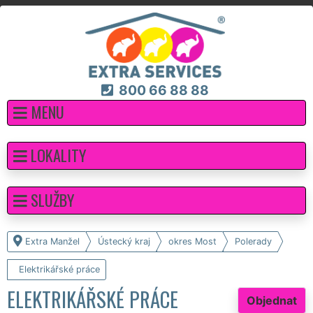
800 66 88 88
MENU
LOKALITY
SLUŽBY
Extra Manžel
Ústecký kraj
okres Most
Polerady
Elektrikářské práce
ELEKTRIKÁŘSKÉ PRÁCE
Objednat