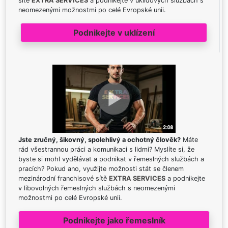
sítě
EXTRA SERVICES
a podnikejte v úklidových službách s
neomezenými možnostmi po celé Evropské unii.
Podnikejte v uklízení
Jste zručný, šikovný, spolehlivý a ochotný člověk?
Máte
rád všestrannou práci a komunikaci s lidmi? Myslíte si, že
byste si mohl vydělávat a podnikat v řemeslných službách a
pracích? Pokud ano, využijte možnosti stát se členem
mezinárodní franchisové sítě
EXTRA SERVICES
a podnikejte
v libovolných řemeslných službách s neomezenými
možnostmi po celé Evropské unii.
Podnikejte jako řemeslník