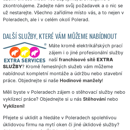
zkontrolujeme. Zadejte nám svůj požadavek a o nic se
už nestarejte. Všechno zařídíme místo vás, a to nejen v
Poleradech, ale i v celém okolí Polerad.
DALŠÍ SLUŽBY, KTERÉ VÁM MŮŽEME NABÍDNOUT
Máte kromě elektrikářských prací
zájem i o jiné profesionální služby
naší
franchisové sítě
EXTRA
SLUŽBY
? Kromě řemeslných služeb vám můžeme
nabídnout kompletní montáže a údržbu nebo stavební
práce. Objednejte si naše
Hodinové manžely
!
Měli byste v Poleradech zájem o stěhovací služby nebo
vyklízecí práce? Objednejte si u nás
Stěhování
nebo
Vyklízení
!
Přejete si uklidit a hledáte v Poleradech spolehlivou
úklidovou firmu na mytí oken či jiné úklidové služby?