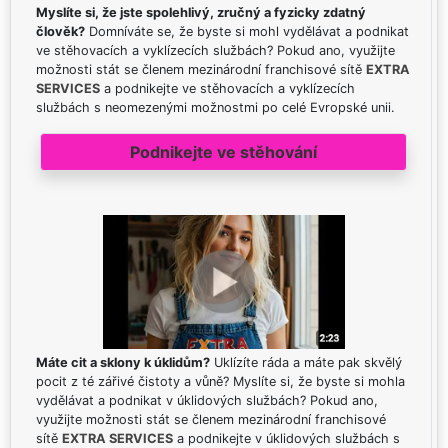
Myslíte si, že jste spolehlivý, zručný a fyzicky zdatný
člověk?
Domníváte se, že byste si mohl vydělávat a podnikat
ve stěhovacích a vyklízecích službách? Pokud ano, využijte
možnosti stát se členem mezinárodní franchisové sítě
EXTRA
SERVICES
a podnikejte ve stěhovacích a vyklízecích
službách s neomezenými možnostmi po celé Evropské unii.
Podnikejte ve stěhování
Máte cit a sklony k úklidům?
Uklízíte ráda a máte pak skvělý
pocit z té zářivé čistoty a vůně? Myslíte si, že byste si mohla
vydělávat a podnikat v úklidových službách? Pokud ano,
využijte možnosti stát se členem mezinárodní franchisové
sítě
EXTRA SERVICES
a podnikejte v úklidových službách s