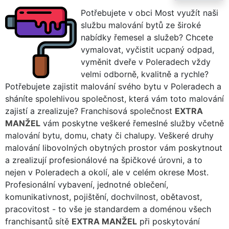
Potřebujete v obci Most využít naši
službu malování bytů ze široké
nabídky řemesel a služeb? Chcete
vymalovat, vyčistit ucpaný odpad,
vyměnit dveře v Poleradech vždy
velmi odborně, kvalitně a rychle?
Potřebujete zajistit malování svého bytu v Poleradech a
sháníte spolehlivou společnost, která vám toto malování
zajistí a zrealizuje? Franchisová společnost
EXTRA
MANŽEL
vám poskytne veškeré řemeslné služby včetně
malování bytu, domu, chaty či chalupy. Veškeré druhy
malování libovolných obytných prostor vám poskytnout
a zrealizují profesionálové na špičkové úrovni, a to
nejen v Poleradech a okolí, ale v celém okrese Most.
Profesionální vybavení, jednotné oblečení,
komunikativnost, pojištění, dochvilnost, obětavost,
pracovitost - to vše je standardem a doménou všech
franchisantů sítě
EXTRA MANŽEL
při poskytování