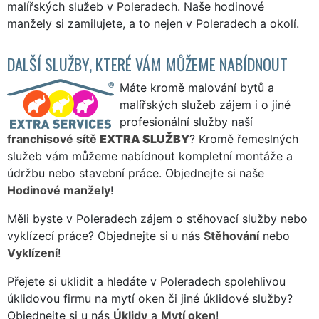
malířských služeb v Poleradech. Naše hodinové
manžely si zamilujete, a to nejen v Poleradech a okolí.
DALŠÍ SLUŽBY, KTERÉ VÁM MŮŽEME NABÍDNOUT
Máte kromě malování bytů a
malířských služeb zájem i o jiné
profesionální služby naší
franchisové sítě
EXTRA SLUŽBY
? Kromě řemeslných
služeb vám můžeme nabídnout kompletní montáže a
údržbu nebo stavební práce. Objednejte si naše
Hodinové manžely
!
Měli byste v Poleradech zájem o stěhovací služby nebo
vyklízecí práce? Objednejte si u nás
Stěhování
nebo
Vyklízení
!
Přejete si uklidit a hledáte v Poleradech spolehlivou
úklidovou firmu na mytí oken či jiné úklidové služby?
Objednejte si u nás
Úklidy
a
Mytí oken
!