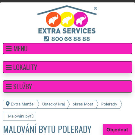
800 66 88 88
MENU
LOKALITY
SLUŽBY
Extra Manžel
Ústecký kraj
okres Most
Polerady
Malování bytů
MALOVÁNÍ BYTU POLERADY
Objednat