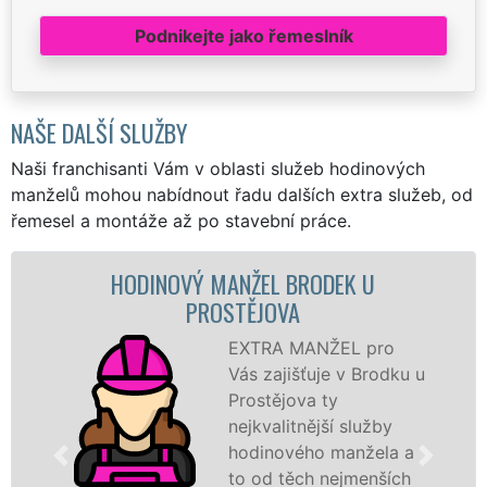
Podnikejte jako řemeslník
NAŠE DALŠÍ SLUŽBY
Naši franchisanti Vám v oblasti služeb hodinových
manželů mohou nabídnout řadu dalších extra služeb, od
řemesel a montáže až po stavební práce.
HODINOVÝ MANŽEL BRODEK U
MALO
PROSTĚJOVA
EXTRA MANŽEL pro
Vás zajišťuje v Brodku u
Prostějova ty
nejkvalitnější služby
hodinového manžela a
hodino
to od těch nejmenších