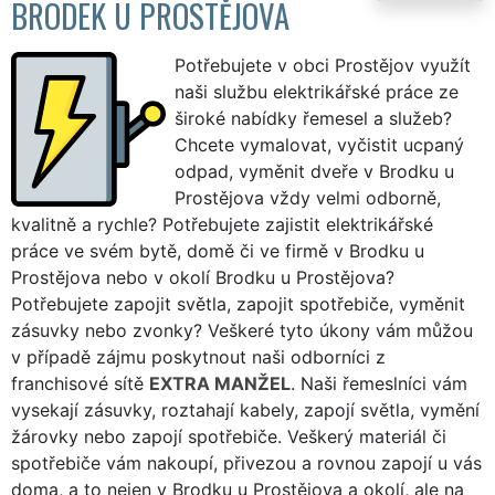
BRODEK U PROSTĚJOVA
Potřebujete v obci Prostějov využít
naši službu elektrikářské práce ze
široké nabídky řemesel a služeb?
Chcete vymalovat, vyčistit ucpaný
odpad, vyměnit dveře v Brodku u
Prostějova vždy velmi odborně,
kvalitně a rychle? Potřebujete zajistit elektrikářské
práce ve svém bytě, domě či ve firmě v Brodku u
Prostějova nebo v okolí Brodku u Prostějova?
Potřebujete zapojit světla, zapojit spotřebiče, vyměnit
zásuvky nebo zvonky? Veškeré tyto úkony vám můžou
v případě zájmu poskytnout naši odborníci z
franchisové sítě
EXTRA MANŽEL
. Naši řemeslníci vám
vysekají zásuvky, roztahají kabely, zapojí světla, vymění
žárovky nebo zapojí spotřebiče. Veškerý materiál či
spotřebiče vám nakoupí, přivezou a rovnou zapojí u vás
doma, a to nejen v Brodku u Prostějova a okolí, ale na