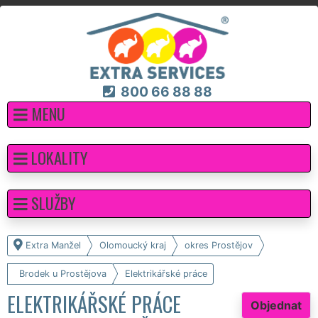
800 66 88 88
MENU
LOKALITY
SLUŽBY
Extra Manžel
Olomoucký kraj
okres Prostějov
Brodek u Prostějova
Elektrikářské práce
ELEKTRIKÁŘSKÉ PRÁCE
Objednat