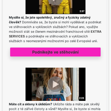
Myslíte si, že jste spolehlivý, zručný a fyzicky zdatný
člověk?
Domníváte se, že byste si mohl vydělávat a podnikat
ve stěhovacích a vyklízecích službách? Pokud ano, využijte
možnosti stát se členem mezinárodní franchisové sítě
EXTRA
SERVICES
a podnikejte ve stěhovacích a vyklízecích
službách s neomezenými možnostmi po celé Evropské unii.
Podnikejte ve stěhování
Máte cit a sklony k úklidům?
Uklízíte ráda a máte pak skvělý
pocit z té zářivé čistoty a vůně? Myslíte si, že byste si mohla