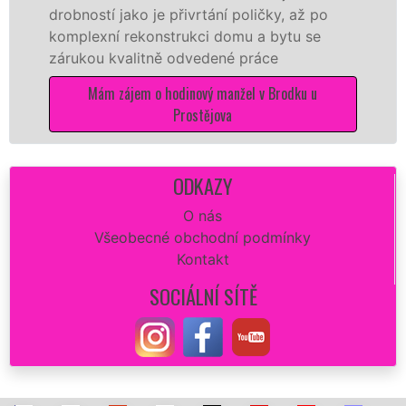
sítě
E
bností jako je přivrtání poličky, až po
Vám zaj
plexní rekonstrukci domu a bytu se
opravu
ukou kvalitně odvedené práce
dokona
Mám zájem o hodinový manžel v Brodku u
Mám z
Prostějova
ODKAZY
O nás
Všeobecné obchodní podmínky
Kontakt
SOCIÁLNÍ SÍTĚ