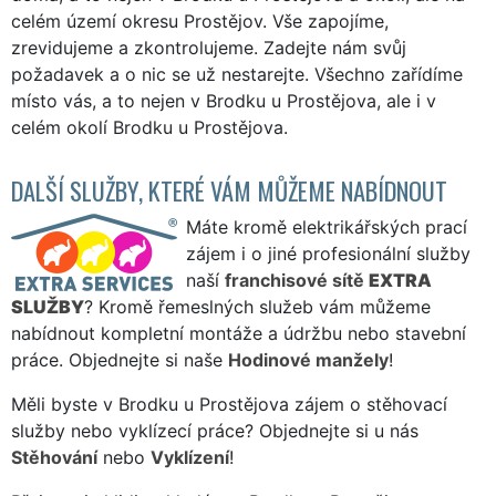
celém území okresu Prostějov. Vše zapojíme,
zrevidujeme a zkontrolujeme. Zadejte nám svůj
požadavek a o nic se už nestarejte. Všechno zařídíme
místo vás, a to nejen v Brodku u Prostějova, ale i v
celém okolí Brodku u Prostějova.
DALŠÍ SLUŽBY, KTERÉ VÁM MŮŽEME NABÍDNOUT
Máte kromě elektrikářských prací
zájem i o jiné profesionální služby
naší
franchisové sítě
EXTRA
SLUŽBY
? Kromě řemeslných služeb vám můžeme
nabídnout kompletní montáže a údržbu nebo stavební
práce. Objednejte si naše
Hodinové manžely
!
Měli byste v Brodku u Prostějova zájem o stěhovací
služby nebo vyklízecí práce? Objednejte si u nás
Stěhování
nebo
Vyklízení
!