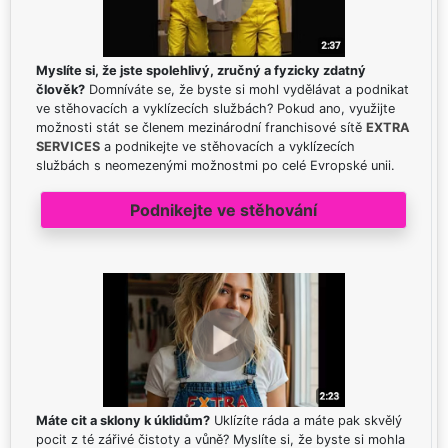
Myslíte si, že jste spolehlivý, zručný a fyzicky zdatný
člověk?
Domníváte se, že byste si mohl vydělávat a podnikat
ve stěhovacích a vyklízecích službách? Pokud ano, využijte
možnosti stát se členem mezinárodní franchisové sítě
EXTRA
SERVICES
a podnikejte ve stěhovacích a vyklízecích
službách s neomezenými možnostmi po celé Evropské unii.
Podnikejte ve stěhování
Máte cit a sklony k úklidům?
Uklízíte ráda a máte pak skvělý
pocit z té zářivé čistoty a vůně? Myslíte si, že byste si mohla