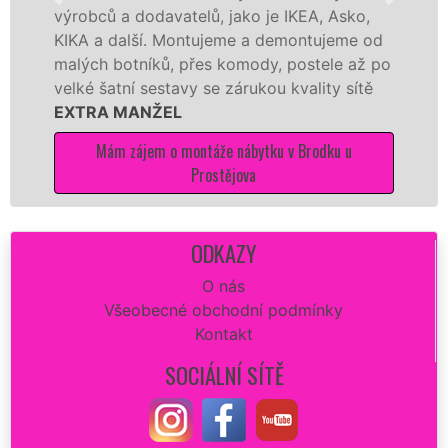
ců a dodavatelů, jako je IKEA, Asko,
různých 
a další. Montujeme a demontujeme od
Ikei či 
h botníků, přes komody, postele až po
Nobilie,
šatní sestavy se zárukou kvality sítě
tuto kuc
A MANŽEL
kvalitně.
Mám zájem o montáže nábytku v Brodku u
Mám
Prostějova
ODKAZY
O nás
Všeobecné obchodní podmínky
Kontakt
SOCIÁLNÍ SÍTĚ