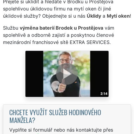
Přejete si uklidit a hledáte v Brodku u Prostějova
spolehlivou úklidovou firmu na mytí oken či jiné
úklidové služby? Objednejte si u nás
Úklidy
a
Mytí oken
!
Službu
výměna baterií Brodek u Prostějova
vám
spolehlivě a odborně zajistí a poskytnou členové
mezinárodní franchisové sítě EXTRA SERVICES.
CHCETE VYUŽÍT SLUŽEB HODINOVÉHO
MANŽELA?
Vyplňte si formulář nebo nás kontaktujte přes