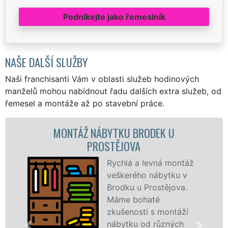
Podnikejte jako řemeslník
NAŠE DALŠÍ SLUŽBY
Naši franchisanti Vám v oblasti služeb hodinových
manželů mohou nabídnout řadu dalších extra služeb, od
řemesel a montáže až po stavební práce.
MONTÁŽ NÁBYTKU BRODEK U
M
PROSTĚJOVA
Rychlá a levná montáž
veškerého nábytku v
Brodku u Prostějova.
Máme bohaté
zkušenosti s montáží
nábytku od různých