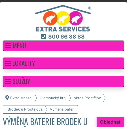
800 66 88 88
MENU
LOKALITY
SLUŽBY
Extra Manžel
Olomoucký kraj
okres Prostějov
Brodek u Prostějova
Výměna baterií
VÝMĚNA BATERIE BRODEK U
Objednat