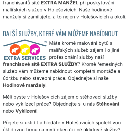
franchisantů sítě
EXTRA MANŽEL
při poskytování
malířských služeb v Holešovicích. Naše hodinové
manžely si zamilujete, a to nejen v Holešovicích a okolí.
DALŠÍ SLUŽBY, KTERÉ VÁM MŮŽEME NABÍDNOUT
Máte kromě malování bytů a
malířských služeb zájem i o jiné
profesionální služby naší
franchisové sítě
EXTRA SLUŽBY
? Kromě řemeslných
služeb vám můžeme nabídnout kompletní montáže a
údržbu nebo stavební práce. Objednejte si naše
Hodinové manžely
!
Měli byste v Holešovicích zájem o stěhovací služby
nebo vyklízecí práce? Objednejte si u nás
Stěhování
nebo
Vyklízení
!
Přejete si uklidit a hledáte v Holešovicích spolehlivou
úklidovou firmu na mytí oken či jiné úklidové služby?