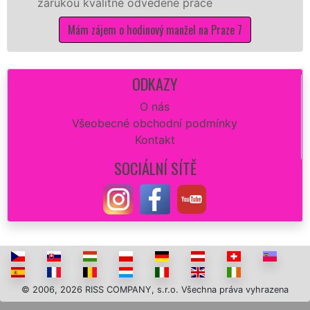
 kvalitně odvedené práce
Vám zajisti
opravu zdi 
m zájem o hodinový manžel na Praze 7
dokonalý v
Mám 
ODKAZY
O nás
Všeobecné obchodní podmínky
Kontakt
SOCIÁLNÍ SÍTĚ