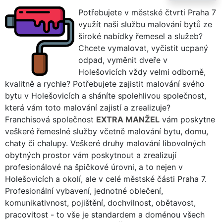
Potřebujete v městské čtvrti Praha 7
využít naši službu malování bytů ze
široké nabídky řemesel a služeb?
Chcete vymalovat, vyčistit ucpaný
odpad, vyměnit dveře v
Holešovicích vždy velmi odborně,
kvalitně a rychle? Potřebujete zajistit malování svého
bytu v Holešovicích a sháníte spolehlivou společnost,
která vám toto malování zajistí a zrealizuje?
Franchisová společnost
EXTRA MANŽEL
vám poskytne
veškeré řemeslné služby včetně malování bytu, domu,
chaty či chalupy. Veškeré druhy malování libovolných
obytných prostor vám poskytnout a zrealizují
profesionálové na špičkové úrovni, a to nejen v
Holešovicích a okolí, ale v celé městské části Praha 7.
Profesionální vybavení, jednotné oblečení,
komunikativnost, pojištění, dochvilnost, obětavost,
pracovitost - to vše je standardem a doménou všech