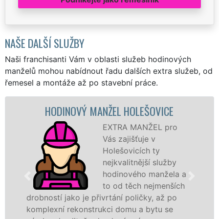
NAŠE DALŠÍ SLUŽBY
Naši franchisanti Vám v oblasti služeb hodinových
manželů mohou nabídnout řadu dalších extra služeb, od
řemesel a montáže až po stavební práce.
DINOVÝ MANŽEL HOLEŠOVICE
MAL
EXTRA MANŽEL pro
Vás zajišťuje v
Holešovicích ty
nejkvalitnější služby
hodinového manžela a
to od těch nejmenších
í jako je přivrtání poličky, až po
hodinoví m
ní rekonstrukci domu a bytu se
sítě
EXTR