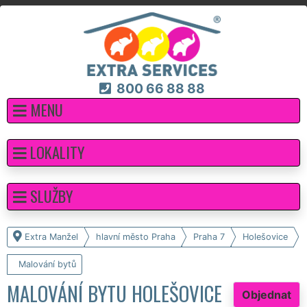
800 66 88 88
MENU
LOKALITY
SLUŽBY
Extra Manžel
hlavní město Praha
Praha 7
Holešovice
Malování bytů
MALOVÁNÍ BYTU HOLEŠOVICE
Objednat