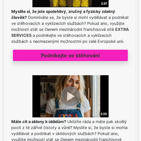
Myslíte si, že jste spolehlivý, zručný a fyzicky zdatný
člověk?
Domníváte se, že byste si mohl vydělávat a podnikat
ve stěhovacích a vyklízecích službách? Pokud ano, využijte
možnosti stát se členem mezinárodní franchisové sítě
EXTRA
SERVICES
a podnikejte ve stěhovacích a vyklízecích
službách s neomezenými možnostmi po celé Evropské unii.
Podnikejte ve stěhování
Máte cit a sklony k úklidům?
Uklízíte ráda a máte pak skvělý
pocit z té zářivé čistoty a vůně? Myslíte si, že byste si mohla
vydělávat a podnikat v úklidových službách? Pokud ano,
využijte možnosti stát se členem mezinárodní franchisové