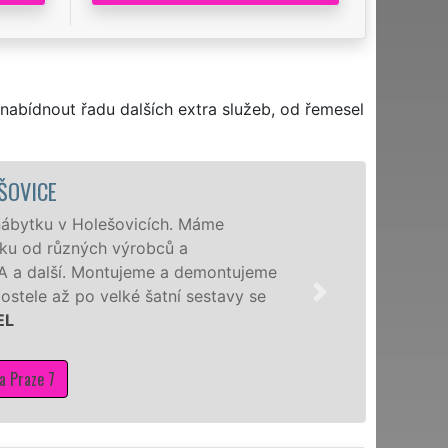
nabídnout řadu dalších extra služeb, od řemesel
ŠOVICE
nábytku v Holešovicích. Máme
tku od různých výrobců a
IKA a další. Montujeme a demontujeme
stele až po velké šatní sestavy se
EL
a Praze 7