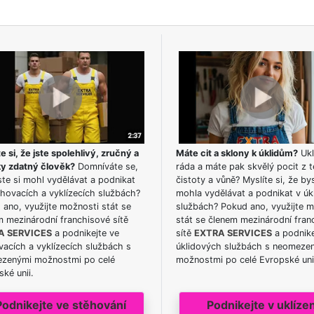
e si, že jste spolehlivý, zručný a
Máte cit a sklony k úklidům?
Ukl
ky zdatný člověk?
Domníváte se,
ráda a máte pak skvělý pocit z t
te si mohl vydělávat a podnikat
čistoty a vůně? Myslíte si, že by
hovacích a vyklízecích službách?
mohla vydělávat a podnikat v úk
ano, využijte možnosti stát se
službách? Pokud ano, využijte 
m mezinárodní franchisové sítě
stát se členem mezinárodní fran
A SERVICES
a podnikejte ve
sítě
EXTRA SERVICES
a podnike
acích a vyklízecích službách s
úklidových službách s neomeze
zenými možnostmi po celé
možnostmi po celé Evropské uni
ké unii.
Podnikejte ve stěhování
Podnikejte v uklízen