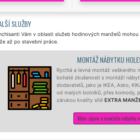
ALŠÍ SLUŽBY
nchisanti Vám v oblasti služeb hodinových manželů mohou 
že až po stavební práce.
MONTÁŽ NÁBYTKU HOLE
Rychlá a levná montáž veškerého 
bohaté zkušenosti s montáží náby
dodavatelů, jako je IKEA, Asko, K
od malých botníků, přes komody, po
zárukou kvality sítě
EXTRA MANŽ
Mám zájem o montáže nábytku n