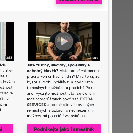
ízíte
Jste zručný, šikovný, spolehlivý a
é zářivé
ochotný člověk?
Máte rád všestrannou
ste si
práci a komunikaci s lidmi? Myslíte si, že
lidových
byste si mohl vydělávat a podnikat v
možnosti
řemeslných službách a pracích? Pokud
chisové
ano, využijte možnosti stát se členem
jte v
mezinárodní franchisové sítě
EXTRA
nými
SERVICES
a podnikejte v libovolných
i.
řemeslných službách s neomezenými
možnostmi po celé Evropské unii.
í
Podnikejte jako řemeslník