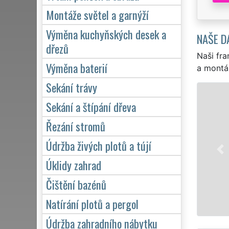
Montáže světel a garnýží
Výměna kuchyňských desek a
NAŠE D
dřezů
Naši fra
Výměna baterií
a montá
Sekání trávy
Sekání a štípání dřeva
Řezání stromů
Údržba živých plotů a tújí
Úklidy zahrad
Čištění bazénů
Natírání plotů a pergol
Údržba zahradního nábytku