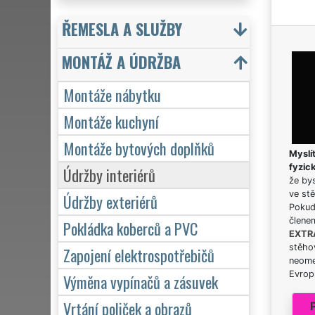
ŘEMESLA A SLUŽBY
MONTÁŽ A ÚDRŽBA
Montáže nábytku
Montáže kuchyní
Montáže bytových doplňků
Myslít
fyzic
Údržby interiérů
že bys
ve stě
Údržby exteriérů
Pokud 
člene
Pokládka koberců a PVC
EXTR
stěhov
Zapojení elektrospotřebičů
neome
Evrops
Výměna vypínačů a zásuvek
Vrtání poliček a obrazů