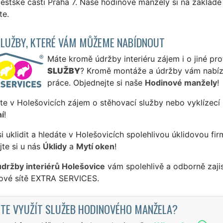
ěstské části Praha 7. Naše hodinové manžely si na základě 
te.
SLUŽBY, KTERÉ VÁM MŮŽEME NABÍDNOUT
Máte kromě údržby interiéru zájem i o jiné pro
SLUŽBY
? Kromě montáže a údržby vám nabízí
práce. Objednejte si naše
Hodinové manžely
!
te v Holešovicích zájem o stěhovací služby nebo vyklízecí
í
!
si uklidit a hledáte v Holešovicích spolehlivou úklidovou fi
te si u nás
Úklidy
a
Mytí oken
!
údržby interiérů Holešovice
vám spolehlivě a odborně zaji
sové sítě EXTRA SERVICES.
TE VYUŽÍT SLUŽEB HODINOVÉHO MANŽELA?