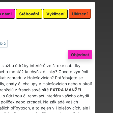
s námi
Stěhování
Vyklízení
Uklízení
iérů
Objednat
i službu údržby interiérů ze široké nabídky
nebo montáž kuchyňské linky? Chcete vyměnit
ekat zahradu v Holešovicích? Potřebujete se
ly, chaty či chalupy v Holešovicích nebo v okolí
anželů z franchisové sítě
EXTRA MANŽEL
.
 s údržbou či renovací interiéru vašeho obydlí
, poliček nebo zrcadel. Na základě vašich
ch příbytcích, a to nejen v Holešovicích, ale i