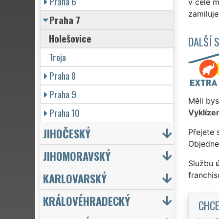
Praha 6
v celé m
zamiluje
Praha 7
Holešovice
DALŠÍ 
Troja
Praha 8
Praha 9
Měli bys
Praha 10
Vyklízen
JIHOČESKÝ
Přejete 
Objednej
JIHOMORAVSKÝ
Službu
KARLOVARSKÝ
franchi
KRÁLOVÉHRADECKÝ
CHCE