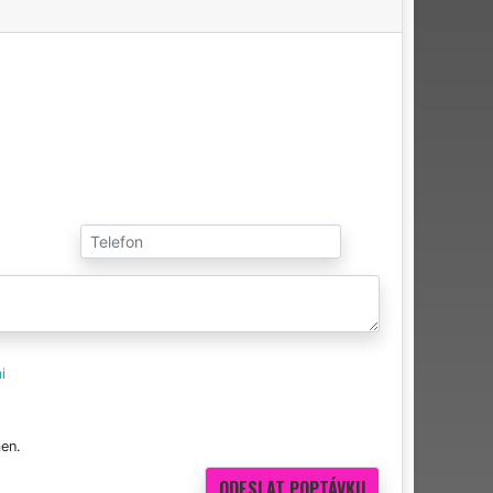
i
en.