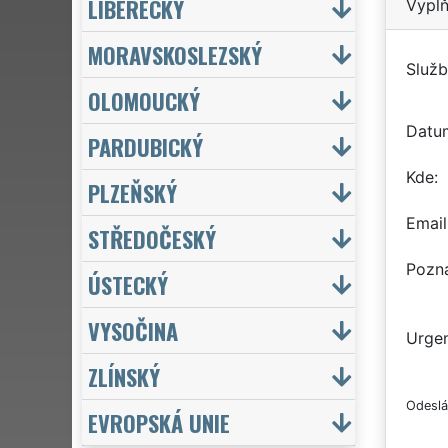
LIBERECKÝ
Vyplň
MORAVSKOSLEZSKÝ
Služb
OLOMOUCKÝ
Datu
PARDUBICKÝ
Kde
PLZEŇSKÝ
Email
STŘEDOČESKÝ
Pozn
ÚSTECKÝ
VYSOČINA
Urgen
ZLÍNSKÝ
Odeslá
EVROPSKÁ UNIE