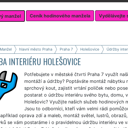
Ceník hodinového manžela
Vydělávejte 
vý manžel
 Manžel
hlavní město Praha
Praha 7
Holešovice
Údržby inter
BA INTERIÉRU HOLEŠOVICE
Potřebujete v městské čtvrti Praha 7 využít naš
montáží a údržby? Poptáváte montáž nábytku 
sprchový kout, zajistit vrtání poliček nebo pos
postarat o údržbu interiéru svého bytu, domu, vi
Holešovic? Využijte našich služeb hodinových m
Jsou to odborníci, kteří vám velmi rádi pomůžou
například oprava zdí a maleb, montáž světel, lustrů, obrazů
ů se vám postaráme i o pravidelnou údržbu interiéru ve vaši