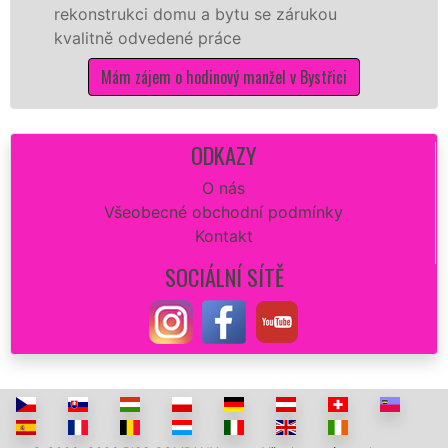
strukci domu a bytu se zárukou
proto js
tně odvedené práce
kvalitní 
potřebné
Mám zájem o hodinový manžel v Bystřici
M
ODKAZY
O nás
Všeobecné obchodní podmínky
Kontakt
SOCIÁLNÍ SÍTĚ