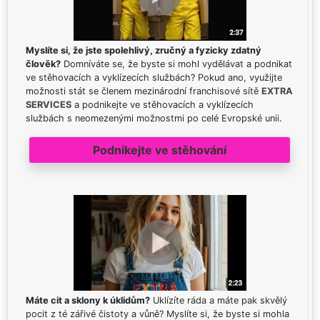
Myslíte si, že jste spolehlivý, zručný a fyzicky zdatný
člověk?
Domníváte se, že byste si mohl vydělávat a podnikat
ve stěhovacích a vyklízecích službách? Pokud ano, využijte
možnosti stát se členem mezinárodní franchisové sítě
EXTRA
SERVICES
a podnikejte ve stěhovacích a vyklízecích
službách s neomezenými možnostmi po celé Evropské unii.
Podnikejte ve stěhování
Máte cit a sklony k úklidům?
Uklízíte ráda a máte pak skvělý
pocit z té zářivé čistoty a vůně? Myslíte si, že byste si mohla