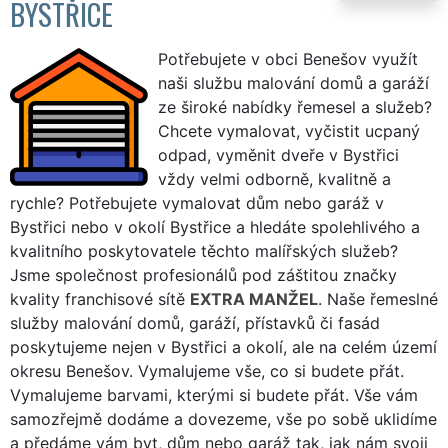
BYSTŘICE
Potřebujete v obci Benešov využít
naši službu malování domů a garáží
ze široké nabídky řemesel a služeb?
Chcete vymalovat, vyčistit ucpaný
odpad, vyměnit dveře v Bystřici
vždy velmi odborně, kvalitně a
rychle? Potřebujete vymalovat dům nebo garáž v
Bystřici nebo v okolí Bystřice a hledáte spolehlivého a
kvalitního poskytovatele těchto malířských služeb?
Jsme společnost profesionálů pod záštitou značky
kvality franchisové sítě
EXTRA MANŽEL
. Naše řemeslné
služby malování domů, garáží, přístavků či fasád
poskytujeme nejen v Bystřici a okolí, ale na celém území
okresu Benešov. Vymalujeme vše, co si budete přát.
Vymalujeme barvami, kterými si budete přát. Vše vám
samozřejmě dodáme a dovezeme, vše po sobě uklidíme
a předáme vám byt, dům nebo garáž tak, jak nám svoji