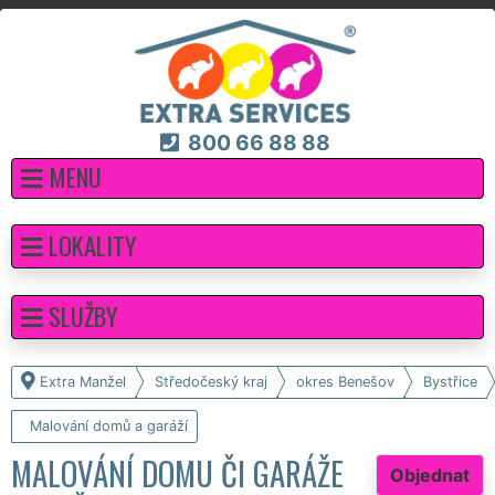
800 66 88 88
MENU
LOKALITY
SLUŽBY
Extra Manžel
Středočeský kraj
okres Benešov
Bystřice
Malování domů a garáží
MALOVÁNÍ DOMU ČI GARÁŽE
Objednat