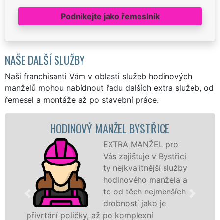
Podnikejte jako řemeslník
NAŠE DALŠÍ SLUŽBY
Naši franchisanti Vám v oblasti služeb hodinových
manželů mohou nabídnout řadu dalších extra služeb, od
řemesel a montáže až po stavební práce.
HODINOVÝ MANŽEL BYSTŘICE
EXTRA MANŽEL pro
Vás zajišťuje v Bystřici
ty nejkvalitnější služby
hodinového manžela a
to od těch nejmenších
drobností jako je
tání poličky, až po komplexní
záštitou