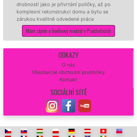
í jako je přivrtání poličky, až po
hodinoví m
ní rekonstrukci domu a bytu se
sítě
EXTR
 kvalitně odvedené práce
Vám zajisti
opravu zdi 
zájem o hodinový manžel v Prachaticích
dokonalý v
Mám zá
ODKAZY
O nás
Všeobecné obchodní podmínky
Kontakt
SOCIÁLNÍ SÍTĚ