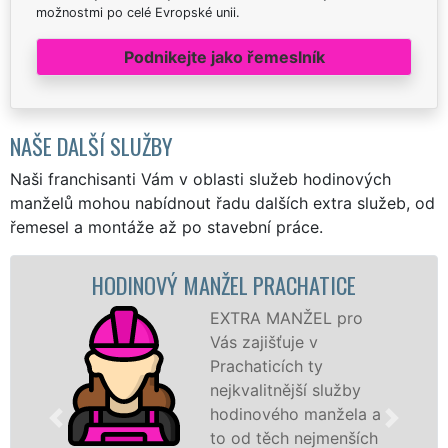
možnostmi po celé Evropské unii.
Podnikejte jako řemeslník
NAŠE DALŠÍ SLUŽBY
Naši franchisanti Vám v oblasti služeb hodinových
manželů mohou nabídnout řadu dalších extra služeb, od
řemesel a montáže až po stavební práce.
DINOVÝ MANŽEL PRACHATICE
MAL
EXTRA MANŽEL pro
Vás zajišťuje v
Prachaticích ty
nejkvalitnější služby
hodinového manžela a
to od těch nejmenších