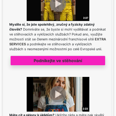
Myslíte si, že jste spolehlivý, zručný a fyzicky zdatný
člověk?
Domníváte se, že byste si mohl vydělávat a podnikat
ve stěhovacích a vyklízecích službách? Pokud ano, využijte
možnosti stát se členem mezinárodní franchisové sítě
EXTRA
SERVICES
a podnikejte ve stěhovacích a vyklízecích
službách s neomezenými možnostmi po celé Evropské unii.
Podnikejte ve stěhování
Máte cit a sklony k úklidům?
Uklízíte ráda a máte pak skvělý