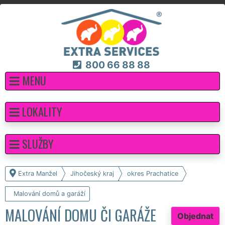
800 66 88 88
MENU
LOKALITY
SLUŽBY
Extra Manžel
Jihočeský kraj
okres Prachatice
Malování domů a garáží
MALOVÁNÍ DOMU ČI GARÁŽE
Objednat