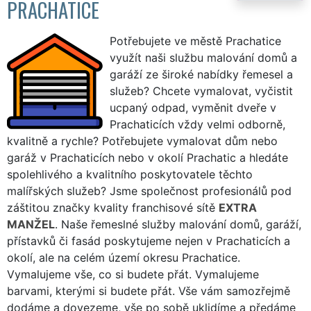
PRACHATICE
Potřebujete ve městě Prachatice
využít naši službu malování domů a
garáží ze široké nabídky řemesel a
služeb? Chcete vymalovat, vyčistit
ucpaný odpad, vyměnit dveře v
Prachaticích vždy velmi odborně,
kvalitně a rychle? Potřebujete vymalovat dům nebo
garáž v Prachaticích nebo v okolí Prachatic a hledáte
spolehlivého a kvalitního poskytovatele těchto
malířských služeb? Jsme společnost profesionálů pod
záštitou značky kvality franchisové sítě
EXTRA
MANŽEL
. Naše řemeslné služby malování domů, garáží,
přístavků či fasád poskytujeme nejen v Prachaticích a
okolí, ale na celém území okresu Prachatice.
Vymalujeme vše, co si budete přát. Vymalujeme
barvami, kterými si budete přát. Vše vám samozřejmě
dodáme a dovezeme, vše po sobě uklidíme a předáme