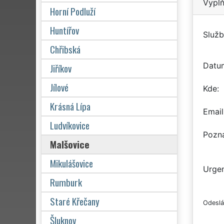
Vyplň
Horní Podluží
Huntířov
Služb
Chřibská
Datu
Jiříkov
Jílové
Kde
Krásná Lípa
Email
Ludvíkovice
Pozn
Malšovice
Mikulášovice
Urgen
Rumburk
Staré Křečany
Odeslá
Šluknov