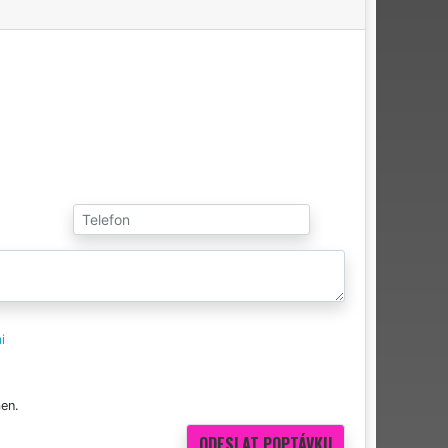
i
en.