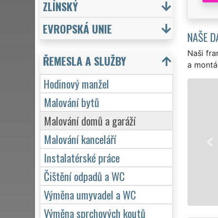
ZLÍNSKÝ
EVROPSKÁ UNIE
NAŠE D
Naši fra
ŘEMESLA A SLUŽBY
a montá
Hodinový manžel
Malování bytů
EX
Malování domů a garáží
ho
př
Malování kanceláří
zá
Instalatérské práce
Čištění odpadů a WC
Výměna umyvadel a WC
Výměna sprchových koutů