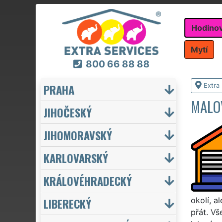
Hodino
Mytí
800 66 88 88
PRAHA
Extra
MALO
JIHOČESKÝ
JIHOMORAVSKÝ
KARLOVARSKÝ
KRÁLOVÉHRADECKÝ
LIBERECKÝ
okolí, a
přát. V