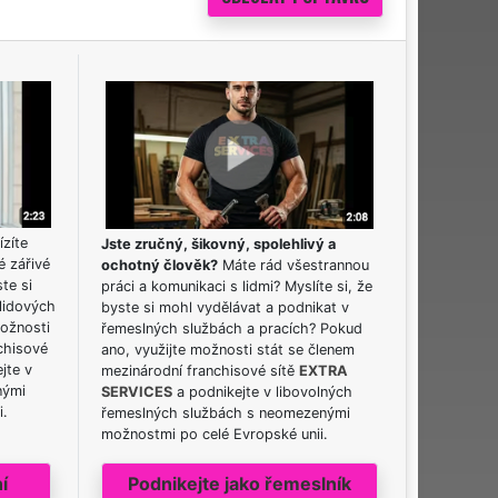
ízíte
Jste zručný, šikovný, spolehlivý a
é zářivé
ochotný člověk?
Máte rád všestrannou
ste si
práci a komunikaci s lidmi? Myslíte si, že
lidových
byste si mohl vydělávat a podnikat v
možnosti
řemeslných službách a pracích? Pokud
chisové
ano, využijte možnosti stát se členem
jte v
mezinárodní franchisové sítě
EXTRA
nými
SERVICES
a podnikejte v libovolných
i.
řemeslných službách s neomezenými
možnostmi po celé Evropské unii.
í
Podnikejte jako řemeslník