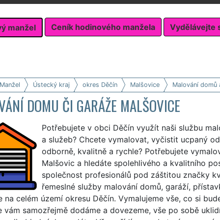
Ceník hodinového manžela
Vydělávejte 
vý manžel
 Manžel
Ústecký kraj
okres Děčín
Malšovice
Malování domů 
VÁNÍ DOMU ČI GARÁŽE MALŠOVICE
Potřebujete v obci Děčín využít naši službu ma
a služeb? Chcete vymalovat, vyčistit ucpaný o
odborně, kvalitně a rychle? Potřebujete vymalo
Malšovic a hledáte spolehlivého a kvalitního p
společnost profesionálů pod záštitou značky kv
řemeslné služby malování domů, garáží, přístav
le na celém území okresu Děčín. Vymalujeme vše, co si bud
še vám samozřejmě dodáme a dovezeme, vše po sobě uklid