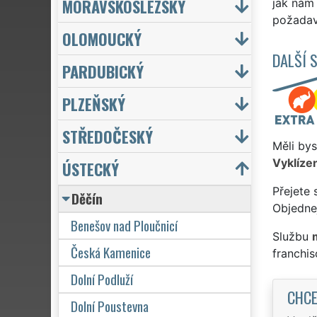
MORAVSKOSLEZSKÝ
jak nám 
požadave
OLOMOUCKÝ
DALŠÍ 
PARDUBICKÝ
PLZEŇSKÝ
STŘEDOČESKÝ
Měli bys
Vyklízen
ÚSTECKÝ
Přejete 
Děčín
Objednej
Benešov nad Ploučnicí
Službu
Česká Kamenice
franchi
Dolní Podluží
CHCE
Dolní Poustevna