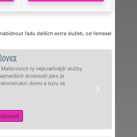
nabídnout řadu dalších extra služeb, od řemesel
ší služby
Nabíz
e
nejžá
se
manže
schop
potře