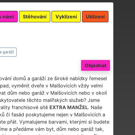
s námi
Stěhování
Vyklízení
Uklízení
a garáží
Objednat
lování domů a garáží ze široké nabídky řemesel
dpad, vyměnit dveře v Malšovicích vždy velmi
vat dům nebo garáž v Malšovicích nebo v okolí
oskytovatele těchto malířských služeb? Jsme
ality franchisové sítě
EXTRA MANŽEL
. Naše
ků či fasád poskytujeme nejen v Malšovicích a
ete přát. Vymalujeme barvami, kterými si budete
íme a předáme vám byt, dům nebo garáž tak,