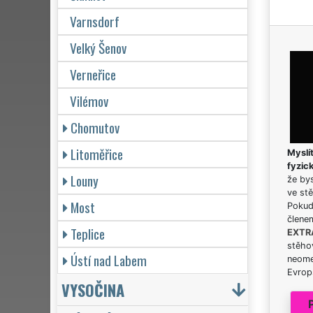
Varnsdorf
Velký Šenov
Verneřice
Vilémov
Chomutov
Litoměřice
Myslít
fyzic
Louny
že bys
ve stě
Most
Pokud 
člene
Teplice
EXTR
stěhov
Ústí nad Labem
neome
Evrops
VYSOČINA