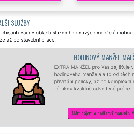
ALŠÍ SLUŽBY
nchisanti Vám v oblasti služeb hodinových manželů mohou 
že až po stavební práce.
HODINOVÝ MANŽEL MALŠOVICE
TRA MANŽEL pro Vás zajišťuje v Malšovicích ty nejkvalitněj
dinového manžela a to od těch nejmenších drobností jako j
ivrtání poličky, až po komplexní rekonstrukci domu a bytu 
rukou kvalitně odvedené práce
Mám zájem o hodinový manžel v Malšovicích