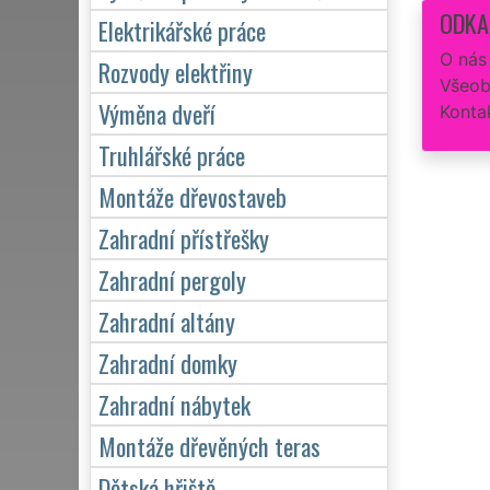
ODKA
Elektrikářské práce
O nás
Rozvody elektřiny
Všeob
Výměna dveří
Konta
Truhlářské práce
Montáže dřevostaveb
Zahradní přístřešky
Zahradní pergoly
Zahradní altány
Zahradní domky
Zahradní nábytek
Montáže dřevěných teras
Dětská hřiště