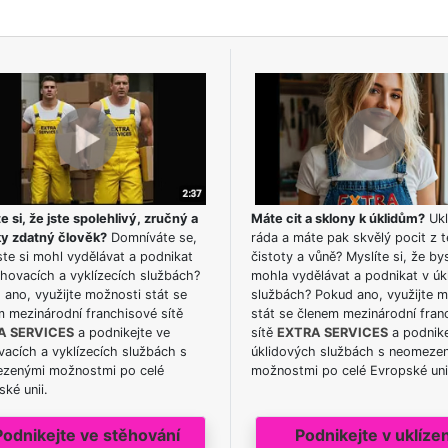
e si, že jste spolehlivý, zručný a
Máte cit a sklony k úklidům?
Ukl
ky zdatný člověk?
Domníváte se,
ráda a máte pak skvělý pocit z t
te si mohl vydělávat a podnikat
čistoty a vůně? Myslíte si, že by
hovacích a vyklízecích službách?
mohla vydělávat a podnikat v úk
ano, využijte možnosti stát se
službách? Pokud ano, využijte 
m mezinárodní franchisové sítě
stát se členem mezinárodní fran
A SERVICES
a podnikejte ve
sítě
EXTRA SERVICES
a podnike
acích a vyklízecích službách s
úklidových službách s neomeze
zenými možnostmi po celé
možnostmi po celé Evropské uni
ké unii.
Podnikejte ve stěhování
Podnikejte v uklízen