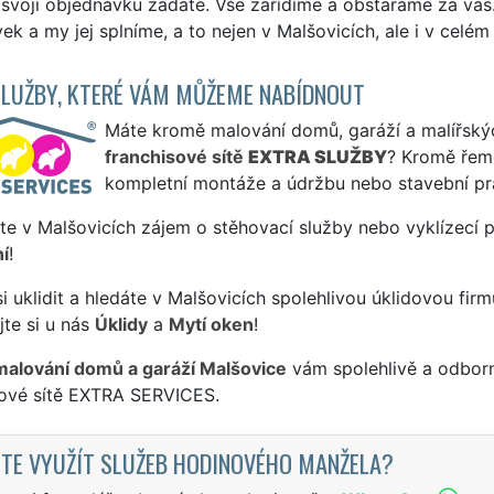
svoji objednávku zadáte. Vše zařídíme a obstaráme za vás. 
k a my jej splníme, a to nejen v Malšovicích, ale i v celém
SLUŽBY, KTERÉ VÁM MŮŽEME NABÍDNOUT
Máte kromě malování domů, garáží a malířských
franchisové sítě
EXTRA SLUŽBY
? Kromě řem
kompletní montáže a údržbu nebo stavební pr
te v Malšovicích zájem o stěhovací služby nebo vyklízecí 
í
!
si uklidit a hledáte v Malšovicích spolehlivou úklidovou fir
te si u nás
Úklidy
a
Mytí oken
!
malování domů a garáží Malšovice
vám spolehlivě a odborn
sové sítě EXTRA SERVICES.
TE VYUŽÍT SLUŽEB HODINOVÉHO MANŽELA?