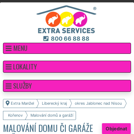
800 66 88 88
MENU
LOKALITY
SLUŽBY
Extra Manžel
Liberecký kraj
okres Jablonec nad Nisou
Kořenov
Malování domů a garáží
MALOVÁNÍ DOMU ČI GARÁŽE
Objednat