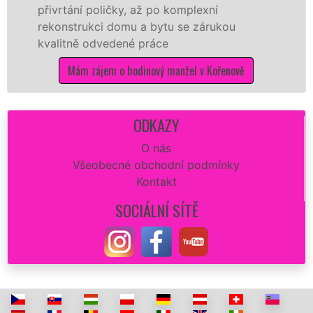
ičky, až po komplexní
záštitou franch
 domu a bytu se zárukou
proto jsme scho
edené práce
kvalitní vymalová
potřebné práce 
m o hodinový manžel v Kořenově
Mám zájem 
ODKAZY
O nás
Všeobecné obchodní podmínky
Kontakt
SOCIÁLNÍ SÍTĚ