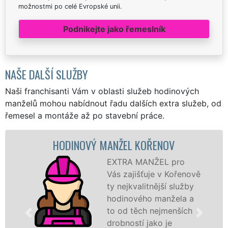
možnostmi po celé Evropské unii.
Podnikejte jako řemeslník
NAŠE DALŠÍ SLUŽBY
Naši franchisanti Vám v oblasti služeb hodinových
manželů mohou nabídnout řadu dalších extra služeb, od
řemesel a montáže až po stavební práce.
NOVÝ MANŽEL KOŘENOV
MALOV
EXTRA MANŽEL pro
Vás zajišťuje v Kořenově
ty nejkvalitnější služby
hodinového manžela a
to od těch nejmenších
drobností jako je