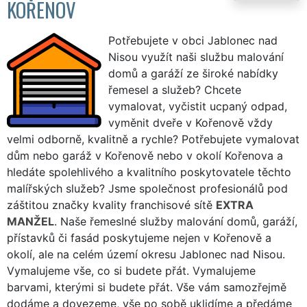
KOŘENOV
Potřebujete v obci Jablonec nad
Nisou využít naši službu malování
domů a garáží ze široké nabídky
řemesel a služeb? Chcete
vymalovat, vyčistit ucpaný odpad,
vyměnit dveře v Kořenově vždy
velmi odborně, kvalitně a rychle? Potřebujete vymalovat
dům nebo garáž v Kořenově nebo v okolí Kořenova a
hledáte spolehlivého a kvalitního poskytovatele těchto
malířských služeb? Jsme společnost profesionálů pod
záštitou značky kvality franchisové sítě
EXTRA
MANŽEL
. Naše řemeslné služby malování domů, garáží,
přístavků či fasád poskytujeme nejen v Kořenově a
okolí, ale na celém území okresu Jablonec nad Nisou.
Vymalujeme vše, co si budete přát. Vymalujeme
barvami, kterými si budete přát. Vše vám samozřejmě
dodáme a dovezeme, vše po sobě uklidíme a předáme