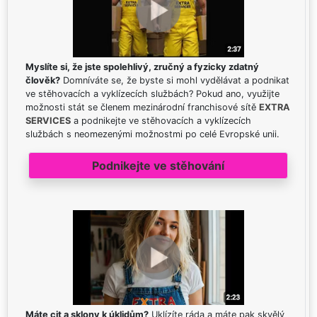
Myslíte si, že jste spolehlivý, zručný a fyzicky zdatný
člověk?
Domníváte se, že byste si mohl vydělávat a podnikat
ve stěhovacích a vyklízecích službách? Pokud ano, využijte
možnosti stát se členem mezinárodní franchisové sítě
EXTRA
SERVICES
a podnikejte ve stěhovacích a vyklízecích
službách s neomezenými možnostmi po celé Evropské unii.
Podnikejte ve stěhování
Máte cit a sklony k úklidům?
Uklízíte ráda a máte pak skvělý