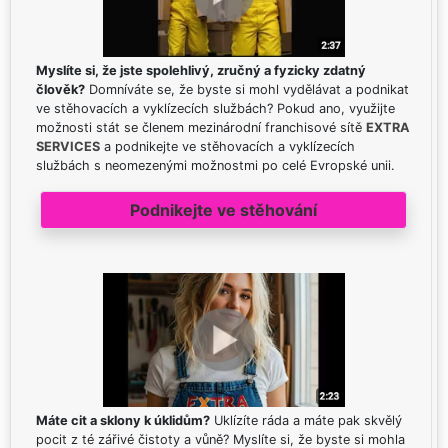
Myslíte si, že jste spolehlivý, zručný a fyzicky zdatný
člověk?
Domníváte se, že byste si mohl vydělávat a podnikat
ve stěhovacích a vyklízecích službách? Pokud ano, využijte
možnosti stát se členem mezinárodní franchisové sítě
EXTRA
SERVICES
a podnikejte ve stěhovacích a vyklízecích
službách s neomezenými možnostmi po celé Evropské unii.
Podnikejte ve stěhování
Máte cit a sklony k úklidům?
Uklízíte ráda a máte pak skvělý
pocit z té zářivé čistoty a vůně? Myslíte si, že byste si mohla