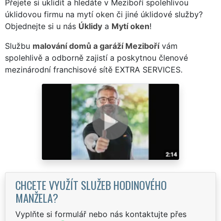
Přejete si uklidit a hledáte v Meziboří spolehlivou
úklidovou firmu na mytí oken či jiné úklidové služby?
Objednejte si u nás
Úklidy
a
Mytí oken
!
Službu
malování domů a garáží Meziboří
vám
spolehlivě a odborně zajistí a poskytnou členové
mezinárodní franchisové sítě EXTRA SERVICES.
CHCETE VYUŽÍT SLUŽEB HODINOVÉHO
MANŽELA?
Vyplňte si formulář nebo nás kontaktujte přes