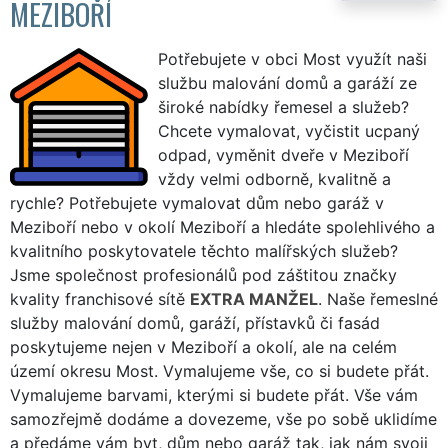
MEZIBOŘÍ
Potřebujete v obci Most využít naši
službu malování domů a garáží ze
široké nabídky řemesel a služeb?
Chcete vymalovat, vyčistit ucpaný
odpad, vyměnit dveře v Meziboří
vždy velmi odborně, kvalitně a
rychle? Potřebujete vymalovat dům nebo garáž v
Meziboří nebo v okolí Meziboří a hledáte spolehlivého a
kvalitního poskytovatele těchto malířských služeb?
Jsme společnost profesionálů pod záštitou značky
kvality franchisové sítě
EXTRA MANŽEL
. Naše řemeslné
služby malování domů, garáží, přístavků či fasád
poskytujeme nejen v Meziboří a okolí, ale na celém
území okresu Most. Vymalujeme vše, co si budete přát.
Vymalujeme barvami, kterými si budete přát. Vše vám
samozřejmě dodáme a dovezeme, vše po sobě uklidíme
a předáme vám byt, dům nebo garáž tak, jak nám svoji