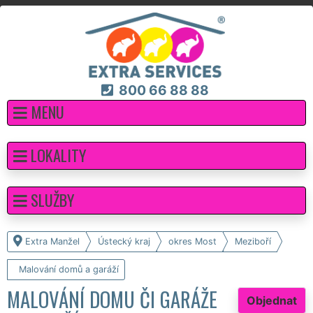
800 66 88 88
MENU
LOKALITY
SLUŽBY
Extra Manžel
Ústecký kraj
okres Most
Meziboří
Malování domů a garáží
MALOVÁNÍ DOMU ČI GARÁŽE
Objednat