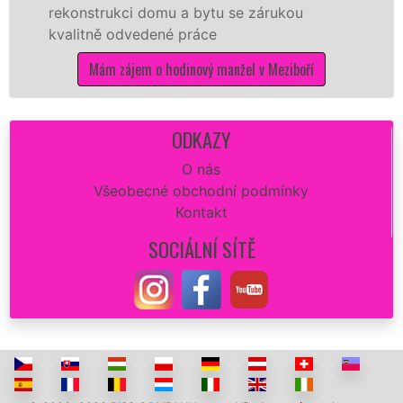
strukci domu a bytu se zárukou
proto js
tně odvedené práce
kvalitní 
potřebné
Mám zájem o hodinový manžel v Meziboří
Má
ODKAZY
O nás
Všeobecné obchodní podmínky
Kontakt
SOCIÁLNÍ SÍTĚ