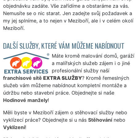
objednávku zadáte. Vše zařídíme a obstaráme za vás.
Nemusíte se o nic starat. Jen zadejte svůj požadavek a
my jej splníme, a to nejen v Meziboří, ale i v celém okolí
Meziboří.
DALŠÍ SLUŽBY, KTERÉ VÁM MŮŽEME NABÍDNOUT
Máte kromě malování domů, garáží
a malířských služeb zájem i o jiné
profesionální služby naší
franchisové sítě
EXTRA SLUŽBY
? Kromě řemeslných
služeb vám můžeme nabídnout kompletní montáže a
údržbu nebo stavební práce. Objednejte si naše
Hodinové manžely
!
Měli byste v Meziboří zájem o stěhovací služby nebo
vyklízecí práce? Objednejte si u nás
Stěhování
nebo
Vyklízení
!