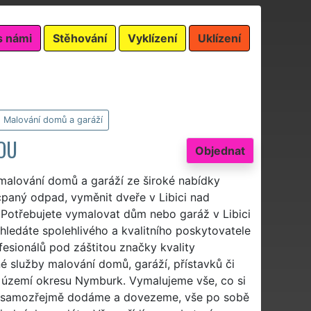
s námi
Stěhování
Vyklízení
Uklízení
Malování domů a garáží
OU
Objednat
 malování domů a garáží ze široké nabídky
cpaný odpad, vyměnit dveře v Libici nad
? Potřebujete vymalovat dům nebo garáž v Libici
 hledáte spolehlivého a kvalitního poskytovatele
esionálů pod záštitou značky kvality
é služby malování domů, garáží, přístavků či
ém území okresu Nymburk. Vymalujeme vše, co si
ám samozřejmě dodáme a dovezeme, vše po sobě