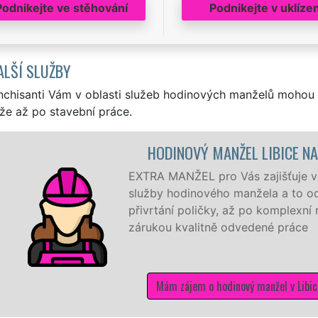
Podnikejte ve stěhování
Podnikejte v uklízen
ALŠÍ SLUŽBY
nchisanti Vám v oblasti služeb hodinových manželů mohou 
že až po stavební práce.
IDLINOU
 nad Cidlinou ty nejkvalitnější
h nejmenších drobností jako je
onstrukci domu a bytu se
 Cidlinou