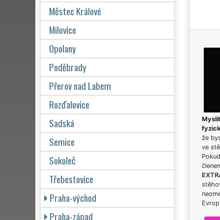
Městec Králové
Milovice
Opolany
Poděbrady
Přerov nad Labem
Rozďalovice
Myslít
Sadská
fyzic
že bys
Semice
ve stě
Pokud 
Sokoleč
člene
EXTR
Třebestovice
stěhov
neome
Praha-východ
Evrops
Praha-západ