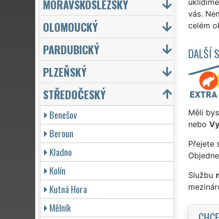
MORAVSKOSLEZSKÝ
uklidím
vás. Nem
OLOMOUCKÝ
celém ok
PARDUBICKÝ
DALŠÍ 
PLZEŇSKÝ
STŘEDOČESKÝ
Benešov
Měli bys
nebo
Vy
Beroun
Přejete 
Kladno
Objednej
Kolín
Službu
Kutná Hora
mezinár
Mělník
CHCE