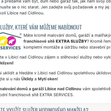
e a předáme vám byt, dům nebo garáž tak, jak nám svoji o
usíte se o nic starat. Jen zadejte svůj požadavek a my jej sp
olí Libice nad Cidlinou.
SLUŽBY, KTERÉ VÁM MŮŽEME NABÍDNOUT
Máte kromě malování domů, garáží a malířských
franchisové sítě
EXTRA SLUŽBY
? Kromě řem
kompletní montáže a údržbu nebo stavební pr
te v Libici nad Cidlinou zájem o stěhovací služby nebo vyk
klízení
!
si uklidit a hledáte v Libici nad Cidlinou spolehlivou úklido
te si u nás
Úklidy
a
Mytí oken
!
malování domů a garáží Libice nad Cidlinou
vám spolehlivě 
odní franchisové sítě EXTRA SERVICES.
TE VYUŽÍT SLUŽEB HODINOVÉHO MANŽELA?