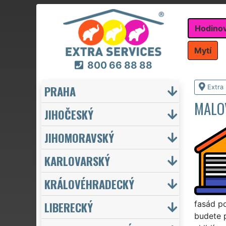
Hodino
Mytí
800 66 88 88
PRAHA
Extra
MALOV
JIHOČESKÝ
JIHOMORAVSKÝ
KARLOVARSKÝ
KRÁLOVÉHRADECKÝ
LIBERECKÝ
fasád po
budete 