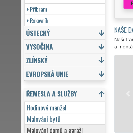
Příbram
Rakovník
NAŠE D
ÚSTECKÝ
Naši fra
VYSOČINA
a montá
ZLÍNSKÝ
HODINOVÝ MANŽEL LIBICE NAD C
EVROPSKÁ UNIE
EXTRA MANŽEL pro Vás zajišťuje v Libici
služby hodinového manžela a to od těc
přivrtání poličky, až po komplexní rek
ŘEMESLA A SLUŽBY
zárukou kvalitně odvedené práce
Hodinový manžel
Malování bytů
Mám zájem o hodinový manžel v Libici nad
Malování domů a garáží