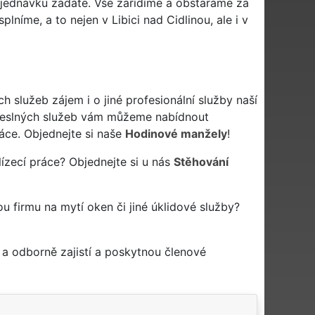
bjednávku zadáte. Vše zařídíme a obstaráme za
lníme, a to nejen v Libici nad Cidlinou, ale i v
 služeb zájem i o jiné profesionální služby naší
eslných služeb vám můžeme nabídnout
áce. Objednejte si naše
Hodinové manžely
!
lízecí práce? Objednejte si u nás
Stěhování
vou firmu na mytí oken či jiné úklidové služby?
a odborně zajistí a poskytnou členové