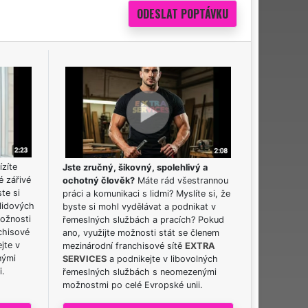
ízíte
Jste zručný, šikovný, spolehlivý a
é zářivé
ochotný člověk?
Máte rád všestrannou
ste si
práci a komunikaci s lidmi? Myslíte si, že
lidových
byste si mohl vydělávat a podnikat v
možnosti
řemeslných službách a pracích? Pokud
chisové
ano, využijte možnosti stát se členem
jte v
mezinárodní franchisové sítě
EXTRA
nými
SERVICES
a podnikejte v libovolných
i.
řemeslných službách s neomezenými
možnostmi po celé Evropské unii.