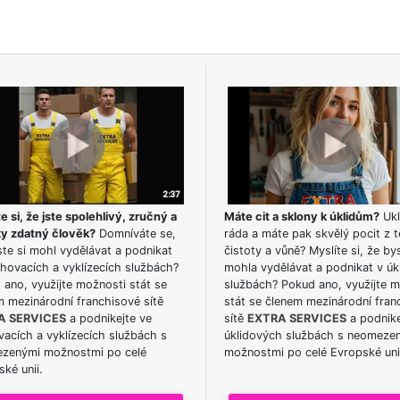
e si, že jste spolehlivý, zručný a
Máte cit a sklony k úklidům?
Ukl
ky zdatný člověk?
Domníváte se,
ráda a máte pak skvělý pocit z t
te si mohl vydělávat a podnikat
čistoty a vůně? Myslíte si, že by
hovacích a vyklízecích službách?
mohla vydělávat a podnikat v úk
ano, využijte možnosti stát se
službách? Pokud ano, využijte 
m mezinárodní franchisové sítě
stát se členem mezinárodní fran
A SERVICES
a podnikejte ve
sítě
EXTRA SERVICES
a podnike
acích a vyklízecích službách s
úklidových službách s neomeze
zenými možnostmi po celé
možnostmi po celé Evropské uni
ké unii.