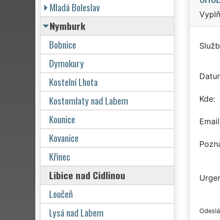
Mladá Boleslav
Vyplň
Nymburk
Bobnice
Služb
Dymokury
Datu
Kostelní Lhota
Kostomlaty nad Labem
Kde
Kounice
Email
Kovanice
Pozn
Křinec
Libice nad Cidlinou
Urgen
Loučeň
Lysá nad Labem
Odeslá