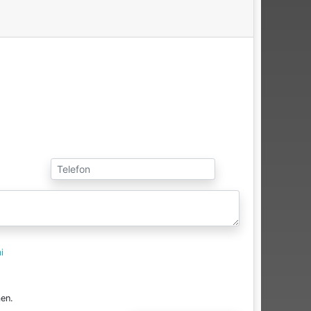
i
en.