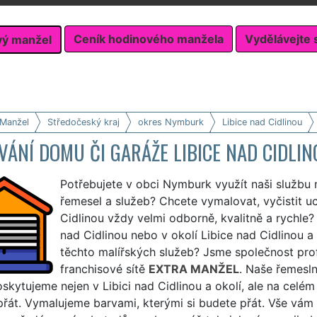
Ceník hodinového manžela
Vydělávejte 
vý manžel
 Manžel
Středočeský kraj
okres Nymburk
Libice nad Cidlinou
ÁNÍ DOMU ČI GARÁŽE LIBICE NAD CIDLIN
Potřebujete v obci Nymburk využít naši službu
řemesel a služeb? Chcete vymalovat, vyčistit u
Cidlinou vždy velmi odborně, kvalitně a rychle
nad Cidlinou nebo v okolí Libice nad Cidlinou a
těchto malířských služeb? Jsme společnost prof
franchisové sítě
EXTRA MANŽEL
. Naše řemesln
skytujeme nejen v Libici nad Cidlinou a okolí, ale na cel
přát. Vymalujeme barvami, kterými si budete přát. Vše v