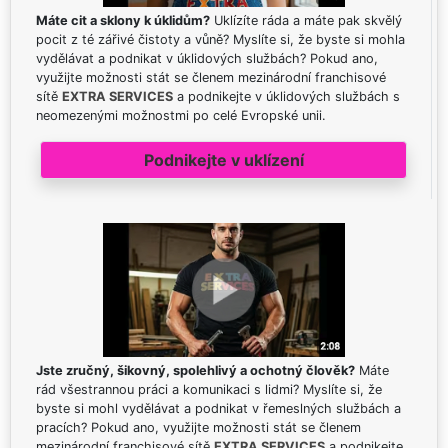
Máte cit a sklony k úklidům?
Uklízíte ráda a máte pak skvělý
pocit z té zářivé čistoty a vůně? Myslíte si, že byste si mohla
vydělávat a podnikat v úklidových službách? Pokud ano,
využijte možnosti stát se členem mezinárodní franchisové
sítě
EXTRA SERVICES
a podnikejte v úklidových službách s
neomezenými možnostmi po celé Evropské unii.
Podnikejte v uklízení
Jste zručný, šikovný, spolehlivý a ochotný člověk?
Máte
rád všestrannou práci a komunikaci s lidmi? Myslíte si, že
byste si mohl vydělávat a podnikat v řemeslných službách a
pracích? Pokud ano, využijte možnosti stát se členem
mezinárodní franchisové sítě
EXTRA SERVICES
a podnikejte