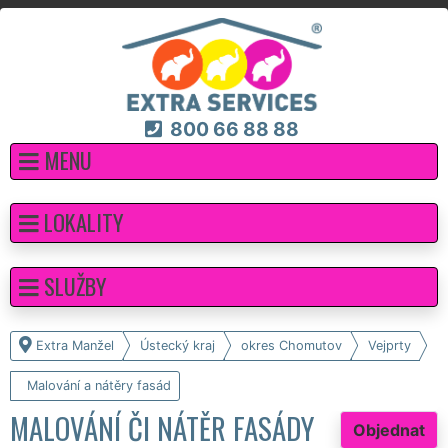
800 66 88 88
MENU
LOKALITY
SLUŽBY
Extra Manžel
Ústecký kraj
okres Chomutov
Vejprty
Malování a nátěry fasád
MALOVÁNÍ ČI NÁTĚR FASÁDY
Objednat