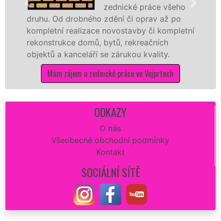
zednické práce všeho
. Od drobného zdění či oprav až po
rekonstr
etní realizace novostavby či kompletní
dokonale
strukce domů, bytů, rekreačních
sádrokar
ů a kanceláří se zárukou kvality.
dovozu m
Mám zájem o zednické práce ve Vejprtech
Má
ODKAZY
O nás
Všeobecné obchodní podmínky
Kontakt
SOCIÁLNÍ SÍTĚ