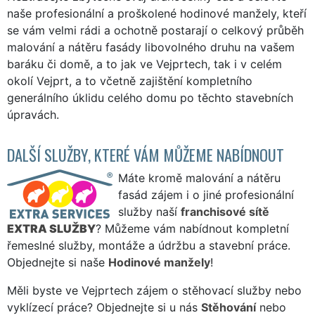
naše profesionální a proškolené hodinové manžely, kteří
se vám velmi rádi a ochotně postarají o celkový průběh
malování a nátěru fasády libovolného druhu na vašem
baráku či domě, a to jak ve Vejprtech, tak i v celém
okolí Vejprt, a to včetně zajištění kompletního
generálního úklidu celého domu po těchto stavebních
úpravách.
DALŠÍ SLUŽBY, KTERÉ VÁM MŮŽEME NABÍDNOUT
Máte kromě malování a nátěru
fasád zájem i o jiné profesionální
služby naší
franchisové sítě
EXTRA SLUŽBY
? Můžeme vám nabídnout kompletní
řemeslné služby, montáže a údržbu a stavební práce.
Objednejte si naše
Hodinové manžely
!
Měli byste ve Vejprtech zájem o stěhovací služby nebo
vyklízecí práce? Objednejte si u nás
Stěhování
nebo