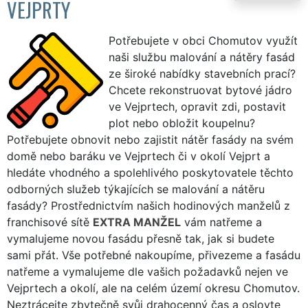
VEJPRTY
Potřebujete v obci Chomutov využít
naši službu malování a nátěry fasád
ze široké nabídky stavebních prací?
Chcete rekonstruovat bytové jádro
ve Vejprtech, opravit zdi, postavit
plot nebo obložit koupelnu?
Potřebujete obnovit nebo zajistit nátěr fasády na svém
domě nebo baráku ve Vejprtech či v okolí Vejprt a
hledáte vhodného a spolehlivého poskytovatele těchto
odborných služeb týkajících se malování a nátěru
fasády? Prostřednictvím našich hodinových manželů z
franchisové sítě
EXTRA MANŽEL
vám natřeme a
vymalujeme novou fasádu přesně tak, jak si budete
sami přát. Vše potřebné nakoupíme, přivezeme a fasádu
natřeme a vymalujeme dle vašich požadavků nejen ve
Vejprtech a okolí, ale na celém území okresu Chomutov.
Neztrácejte zbytečně svůj drahocenný čas a oslovte