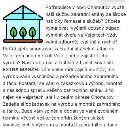
Potřebujete v obci Chomutov využít
naši službu zahradní altány ze široké
nabídky řemesel a služeb? Chcete
vymalovat, vyčistit ucpaný odpad,
vyměnit dveře ve Vejprtech vždy
velmi odborně, kvalitně a rychle?
Potřebujete smontovat zahradní altánek či altán ve
Vejprtech nebo v okolí Vejprt nebo zajistit i jeho
výrobu? Naši odborníci a truhláři z franchisové sítě
EXTRA MANŽEL
vám velmi rádi zajistí montáž, ale i
výrobu vámi vysněného a požadovaného zahradního
altánu. Postarají se vám o zakázkovou výrobu, montáž
a následnou správu vašeho zahradního altánu, a to
nejen ve Vejprtech, ale i v celém okrese Chomutov.
Zadejte si požadavek na výrobu a montáž zahradního
altánku. Bude vám splněn a dodán ve vámi zvoleném
termínu včetně veškerých přidružených služeb
souvisejících s výrobou a montáží zahradního altánu.