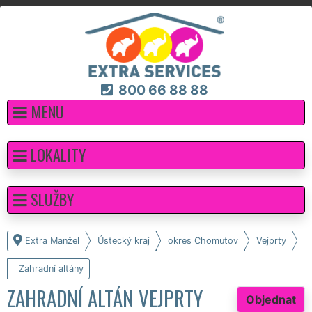
800 66 88 88
MENU
LOKALITY
SLUŽBY
Extra Manžel
Ústecký kraj
okres Chomutov
Vejprty
Zahradní altány
ZAHRADNÍ ALTÁN VEJPRTY
Objednat