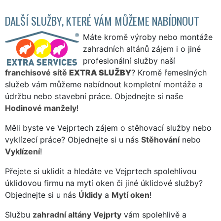
DALŠÍ SLUŽBY, KTERÉ VÁM MŮŽEME NABÍDNOUT
Máte kromě výroby nebo montáže
zahradních altánů zájem i o jiné
profesionální služby naší
franchisové sítě
EXTRA SLUŽBY
? Kromě řemeslných
služeb vám můžeme nabídnout kompletní montáže a
údržbu nebo stavební práce. Objednejte si naše
Hodinové manžely
!
Měli byste ve Vejprtech zájem o stěhovací služby nebo
vyklízecí práce? Objednejte si u nás
Stěhování
nebo
Vyklízení
!
Přejete si uklidit a hledáte ve Vejprtech spolehlivou
úklidovou firmu na mytí oken či jiné úklidové služby?
Objednejte si u nás
Úklidy
a
Mytí oken
!
Službu
zahradní altány Vejprty
vám spolehlivě a