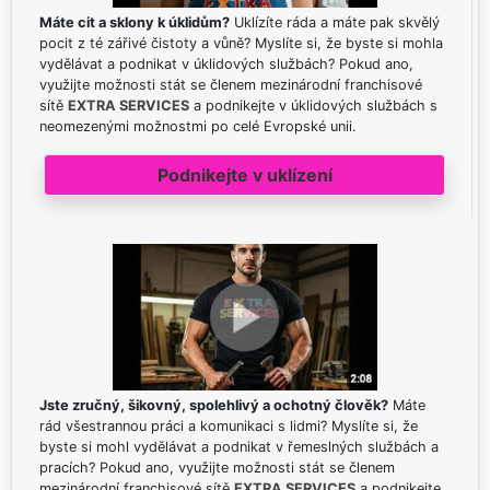
Máte cit a sklony k úklidům?
Uklízíte ráda a máte pak skvělý
pocit z té zářivé čistoty a vůně? Myslíte si, že byste si mohla
vydělávat a podnikat v úklidových službách? Pokud ano,
využijte možnosti stát se členem mezinárodní franchisové
sítě
EXTRA SERVICES
a podnikejte v úklidových službách s
neomezenými možnostmi po celé Evropské unii.
Podnikejte v uklízení
Jste zručný, šikovný, spolehlivý a ochotný člověk?
Máte
rád všestrannou práci a komunikaci s lidmi? Myslíte si, že
byste si mohl vydělávat a podnikat v řemeslných službách a
pracích? Pokud ano, využijte možnosti stát se členem
mezinárodní franchisové sítě
EXTRA SERVICES
a podnikejte