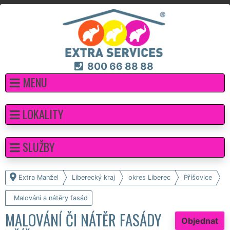
800 66 88 88
MENU
LOKALITY
SLUŽBY
Extra Manžel
Liberecký kraj
okres Liberec
Příšovice
Malování a nátěry fasád
MALOVÁNÍ ČI NÁTĚR FASÁDY
Objednat