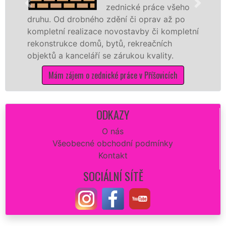
zednické práce všeho
. Od drobného zdění či oprav až po
rekonstr
etní realizace novostavby či kompletní
dokonale
strukce domů, bytů, rekreačních
sádrokar
ů a kanceláří se zárukou kvality.
dovozu m
Mám zájem o zednické práce v Příšovicích
Má
ODKAZY
O nás
Všeobecné obchodní podmínky
Kontakt
SOCIÁLNÍ SÍTĚ