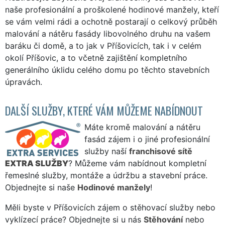
naše profesionální a proškolené hodinové manžely, kteří
se vám velmi rádi a ochotně postarají o celkový průběh
malování a nátěru fasády libovolného druhu na vašem
baráku či domě, a to jak v Příšovicích, tak i v celém
okolí Příšovic, a to včetně zajištění kompletního
generálního úklidu celého domu po těchto stavebních
úpravách.
DALŠÍ SLUŽBY, KTERÉ VÁM MŮŽEME NABÍDNOUT
Máte kromě malování a nátěru
fasád zájem i o jiné profesionální
služby naší
franchisové sítě
EXTRA SLUŽBY
? Můžeme vám nabídnout kompletní
řemeslné služby, montáže a údržbu a stavební práce.
Objednejte si naše
Hodinové manžely
!
Měli byste v Příšovicích zájem o stěhovací služby nebo
vyklízecí práce? Objednejte si u nás
Stěhování
nebo