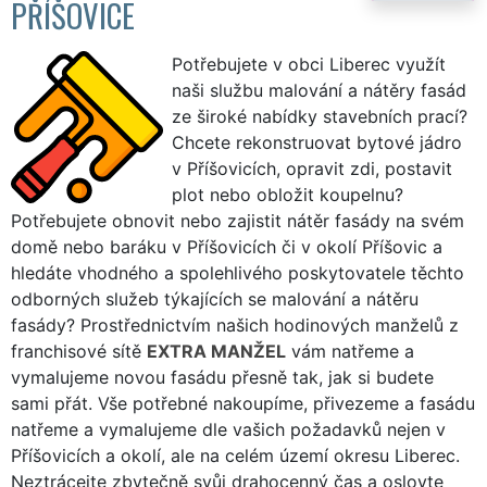
PŘÍŠOVICE
Potřebujete v obci Liberec využít
naši službu malování a nátěry fasád
ze široké nabídky stavebních prací?
Chcete rekonstruovat bytové jádro
v Příšovicích, opravit zdi, postavit
plot nebo obložit koupelnu?
Potřebujete obnovit nebo zajistit nátěr fasády na svém
domě nebo baráku v Příšovicích či v okolí Příšovic a
hledáte vhodného a spolehlivého poskytovatele těchto
odborných služeb týkajících se malování a nátěru
fasády? Prostřednictvím našich hodinových manželů z
franchisové sítě
EXTRA MANŽEL
vám natřeme a
vymalujeme novou fasádu přesně tak, jak si budete
sami přát. Vše potřebné nakoupíme, přivezeme a fasádu
natřeme a vymalujeme dle vašich požadavků nejen v
Příšovicích a okolí, ale na celém území okresu Liberec.
Neztrácejte zbytečně svůj drahocenný čas a oslovte