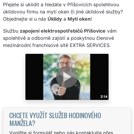
Přejete si uklidit a hledáte v Příšovicích spolehlivou
úklidovou firmu na mytí oken či jiné úklidové služby?
Objednejte si u nás
Úklidy
a
Mytí oken
!
Službu
zapojení elektrospotřebičů Příšovice
vám
spolehlivě a odborně zajistí a poskytnou členové
mezinárodní franchisové sítě EXTRA SERVICES.
CHCETE VYUŽÍT SLUŽEB HODINOVÉHO
MANŽELA?
Vyplňte si formulář nebo nás kontaktujte přes