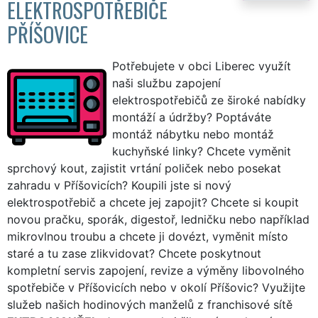
ELEKTROSPOTŘEBIČE
PŘÍŠOVICE
Potřebujete v obci Liberec využít
naši službu zapojení
elektrospotřebičů ze široké nabídky
montáží a údržby? Poptáváte
montáž nábytku nebo montáž
kuchyňské linky? Chcete vyměnit
sprchový kout, zajistit vrtání poliček nebo posekat
zahradu v Příšovicích? Koupili jste si nový
elektrospotřebič a chcete jej zapojit? Chcete si koupit
novou pračku, sporák, digestoř, ledničku nebo například
mikrovlnou troubu a chcete ji dovézt, vyměnit místo
staré a tu zase zlikvidovat? Chcete poskytnout
kompletní servis zapojení, revize a výměny libovolného
spotřebiče v Příšovicích nebo v okolí Příšovic? Využijte
služeb našich hodinových manželů z franchisové sítě