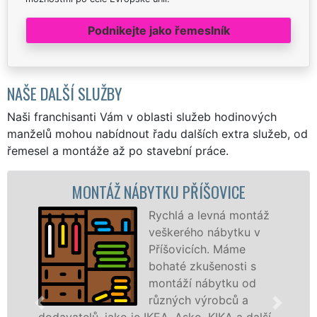
Podnikejte jako řemeslník
NAŠE DALŠÍ SLUŽBY
Naši franchisanti Vám v oblasti služeb hodinových
manželů mohou nabídnout řadu dalších extra služeb, od
řemesel a montáže až po stavební práce.
ONTÁŽ NÁBYTKU PŘÍŠOVICE
MON
Rychlá a levná montáž
veškerého nábytku v
Příšovicích. Máme
bohaté zkušenosti s
montáží nábytku od
různých výrobců a
lů, jako je IKEA, Asko, KIKA a další.
různých vý