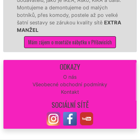
me a demontujeme od malých
Ikei či kva
, přes komody, postele až po velké
Nobilie, m
stavy se zárukou kvality sítě
EXTRA
tuto kuchyň
L
kvalitně.
 zájem o montáže nábytku v Příšovicích
Mám záj
ODKAZY
O nás
Všeobecné obchodní podmínky
Kontakt
SOCIÁLNÍ SÍTĚ