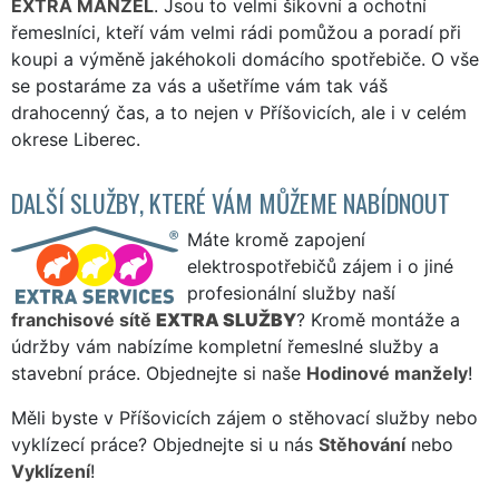
EXTRA MANŽEL
. Jsou to velmi šikovní a ochotní
řemeslníci, kteří vám velmi rádi pomůžou a poradí při
koupi a výměně jakéhokoli domácího spotřebiče. O vše
se postaráme za vás a ušetříme vám tak váš
drahocenný čas, a to nejen v Příšovicích, ale i v celém
okrese Liberec.
DALŠÍ SLUŽBY, KTERÉ VÁM MŮŽEME NABÍDNOUT
Máte kromě zapojení
elektrospotřebičů zájem i o jiné
profesionální služby naší
franchisové sítě
EXTRA SLUŽBY
? Kromě montáže a
údržby vám nabízíme kompletní řemeslné služby a
stavební práce. Objednejte si naše
Hodinové manžely
!
Měli byste v Příšovicích zájem o stěhovací služby nebo
vyklízecí práce? Objednejte si u nás
Stěhování
nebo
Vyklízení
!