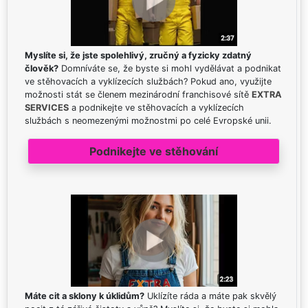
Myslíte si, že jste spolehlivý, zručný a fyzicky zdatný
člověk?
Domníváte se, že byste si mohl vydělávat a podnikat
ve stěhovacích a vyklízecích službách? Pokud ano, využijte
možnosti stát se členem mezinárodní franchisové sítě
EXTRA
SERVICES
a podnikejte ve stěhovacích a vyklízecích
službách s neomezenými možnostmi po celé Evropské unii.
Podnikejte ve stěhování
Máte cit a sklony k úklidům?
Uklízíte ráda a máte pak skvělý