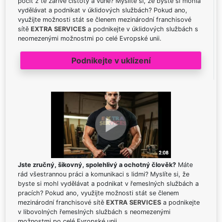
pocit z té zářivé čistoty a vůně? Myslíte si, že byste si mohla
vydělávat a podnikat v úklidových službách? Pokud ano,
využijte možnosti stát se členem mezinárodní franchisové
sítě
EXTRA SERVICES
a podnikejte v úklidových službách s
neomezenými možnostmi po celé Evropské unii.
Podnikejte v uklízení
Jste zručný, šikovný, spolehlivý a ochotný člověk?
Máte
rád všestrannou práci a komunikaci s lidmi? Myslíte si, že
byste si mohl vydělávat a podnikat v řemeslných službách a
pracích? Pokud ano, využijte možnosti stát se členem
mezinárodní franchisové sítě
EXTRA SERVICES
a podnikejte
v libovolných řemeslných službách s neomezenými
možnostmi po celé Evropské unii.