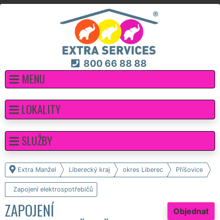
800 66 88 88
MENU
LOKALITY
SLUŽBY
Extra Manžel
Liberecký kraj
okres Liberec
Příšovice
Zapojení elektrospotřebičů
ZAPOJENÍ
Objednat