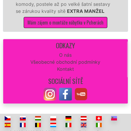
 postele až po velké šatní sestavy
Nobilie, m
ou kvality sítě
EXTRA MANŽEL
tuto kuchyň
kvalitně.
 zájem o montáže nábytku v Pcherách
Mám zá
ODKAZY
O nás
Všeobecné obchodní podmínky
Kontakt
SOCIÁLNÍ SÍTĚ