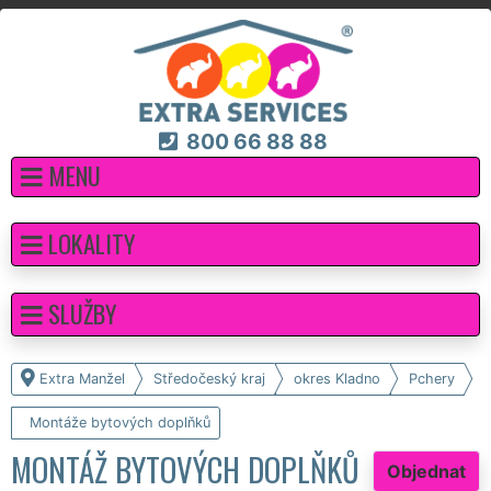
800 66 88 88
MENU
LOKALITY
SLUŽBY
Extra Manžel
Středočeský kraj
okres Kladno
Pchery
Montáže bytových doplňků
MONTÁŽ BYTOVÝCH DOPLŇKŮ
Objednat