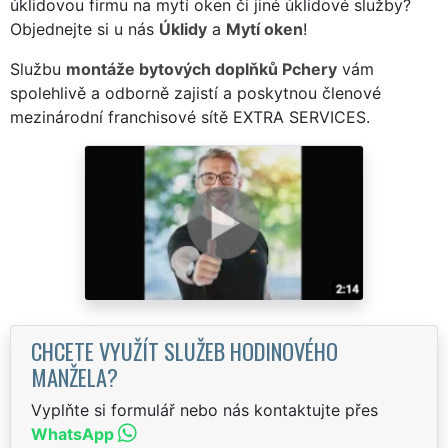
úklidovou firmu na mytí oken či jiné úklidové služby?
Objednejte si u nás
Úklidy
a
Mytí oken
!
Službu
montáže bytových doplňků Pchery
vám
spolehlivě a odborně zajistí a poskytnou členové
mezinárodní franchisové sítě EXTRA SERVICES.
CHCETE VYUŽÍT SLUŽEB HODINOVÉHO
MANŽELA?
Vyplňte si formulář nebo nás kontaktujte přes
WhatsApp