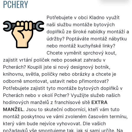
PCHERY
Potřebujete v obci Kladno využít
naši službu montáže bytových
doplňků ze široké nabídky montáží a
údržby? Poptáváte montáž nábytku
nebo montáž kuchyňské linky?
Chcete vyměnit sprchový kout,
zajistit vrtání poliček nebo posekat zahradu v
Pcherách? Koupili jste si nový designový botník,
knihovnu, světla, poličky nebo obrázky a chcete je
odborně smontovat, ustavit nebo přimontovat?
Potřebujete zajistit tyto montáže bytových doplňků v
Pcherách nebo v okolí Pcher? Využijte služeb našich
hodinových manželů z franchisové sítě
EXTRA
MANŽEL
. Jsou to skuteční odborníci, kteří vám tuto
montáž poskytnou ve vámi zvoleném časovém termínu,
který vám bude nejvíce vyhovovat. Dle vašich
požadavků vše smontujeme tak, jak si sami určíte. Na