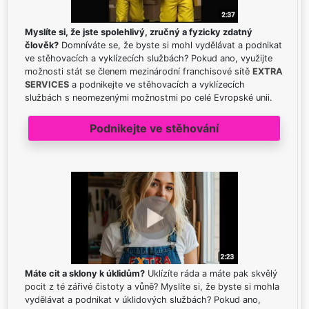
Myslíte si, že jste spolehlivý, zručný a fyzicky zdatný
člověk?
Domníváte se, že byste si mohl vydělávat a podnikat
ve stěhovacích a vyklízecích službách? Pokud ano, využijte
možnosti stát se členem mezinárodní franchisové sítě
EXTRA
SERVICES
a podnikejte ve stěhovacích a vyklízecích
službách s neomezenými možnostmi po celé Evropské unii.
Podnikejte ve stěhování
Máte cit a sklony k úklidům?
Uklízíte ráda a máte pak skvělý
pocit z té zářivé čistoty a vůně? Myslíte si, že byste si mohla
vydělávat a podnikat v úklidových službách? Pokud ano,