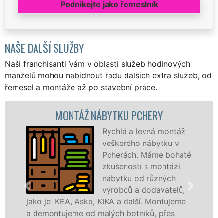
Podnikejte jako řemeslník
NAŠE DALŠÍ SLUŽBY
Naši franchisanti Vám v oblasti služeb hodinových
manželů mohou nabídnout řadu dalších extra služeb, od
řemesel a montáže až po stavební práce.
MONTÁŽ NÁBYTKU PCHERY
MO
Rychlá a levná montáž
veškerého nábytku v
Pcherách. Máme bohaté
zkušenosti s montáží
nábytku od různých
výrobců a dodavatelů,
IKEA, Asko, KIKA a další. Montujeme
různých vý
tujeme od malých botníků, přes
Ikei či kva