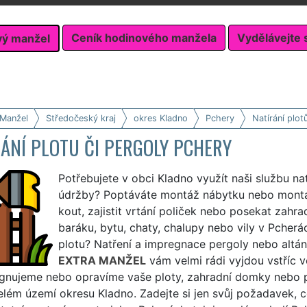
Ceník hodinového manžela
Vydělávejte 
vý manžel
 Manžel
Středočeský kraj
okres Kladno
Pchery
Natírání plot
ÁNÍ PLOTU ČI PERGOLY PCHERY
Potřebujete v obci Kladno využít naši službu na
údržby? Poptáváte montáž nábytku nebo montá
kout, zajistit vrtání poliček nebo posekat zah
baráku, bytu, chaty, chalupy nebo vily v Pcherách
plotu? Natření a impregnace pergoly nebo altán
EXTRA MANŽEL
vám velmi rádi vyjdou vstříc 
nujeme nebo opravíme vaše ploty, zahradní domky nebo pří
elém území okresu Kladno. Zadejte si jen svůj požadavek, c