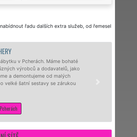
nabídnout řadu dalších extra služeb, od řemesel
MONTÁŽ KUCHYNĚ
Naši hodinoví manžele pro Vás
Pcherách a okolí montují kuchy
výrobců. Ať už se jedná o kuchy
německé Nobilie, manželé sítě
smontují levně, rychle a kvalitn
Mám zájem o montáže kuchy
NÍ SÍTĚ