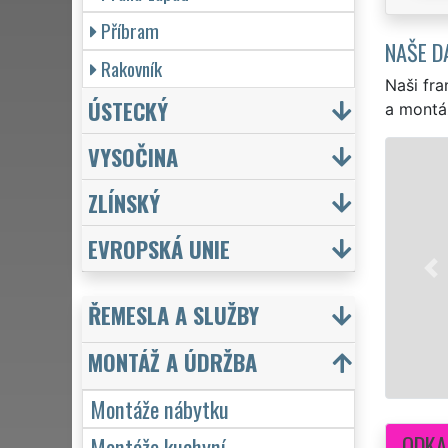
Příbram
NAŠE D
Rakovník
Naši fra
ÚSTECKÝ
a montá
VYSOČINA
MONTÁŽ NÁBYT
ZLÍNSKÝ
Rychlá a levná montáž veš
zkušenosti s montáží nábyt
EVROPSKÁ UNIE
je IKEA, Asko, KIKA a dalš
botníků, přes komody, poste
kvality sítě
EXTRA MANŽE
ŘEMESLA A SLUŽBY
Mám zájem o montáže ná
MONTÁŽ A ÚDRŽBA
Montáže nábytku
ODKA
Montáže kuchyní