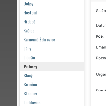
Doksy
Služb
Hostouň
Hřebeč
Datu
Kačice
Kde
Kamenné Žehrovice
Email
Lány
Libušín
Pozn
Pchery
Slaný
Urgen
Smečno
Odeslá
Stochov
Tuchlovice