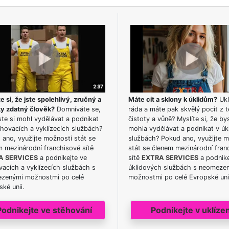
e si, že jste spolehlivý, zručný a
Máte cit a sklony k úklidům?
Ukl
ky zdatný člověk?
Domníváte se,
ráda a máte pak skvělý pocit z t
te si mohl vydělávat a podnikat
čistoty a vůně? Myslíte si, že by
hovacích a vyklízecích službách?
mohla vydělávat a podnikat v úk
ano, využijte možnosti stát se
službách? Pokud ano, využijte 
m mezinárodní franchisové sítě
stát se členem mezinárodní fran
A SERVICES
a podnikejte ve
sítě
EXTRA SERVICES
a podnike
acích a vyklízecích službách s
úklidových službách s neomeze
zenými možnostmi po celé
možnostmi po celé Evropské uni
ké unii.
Podnikejte ve stěhování
Podnikejte v uklízen