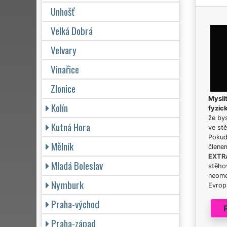
Unhošť
Velká Dobrá
Velvary
Vinařice
Zlonice
Myslít
Kolín
fyzic
že bys
Kutná Hora
ve stě
Pokud 
Mělník
člene
EXTR
Mladá Boleslav
stěhov
neome
Nymburk
Evrops
Praha-východ
Praha-západ