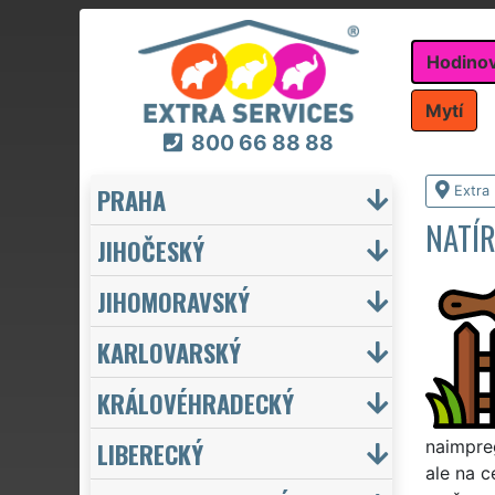
Hodino
Mytí
800 66 88 88
PRAHA
Extra
NATÍR
JIHOČESKÝ
JIHOMORAVSKÝ
KARLOVARSKÝ
KRÁLOVÉHRADECKÝ
LIBERECKÝ
naimpreg
ale na c