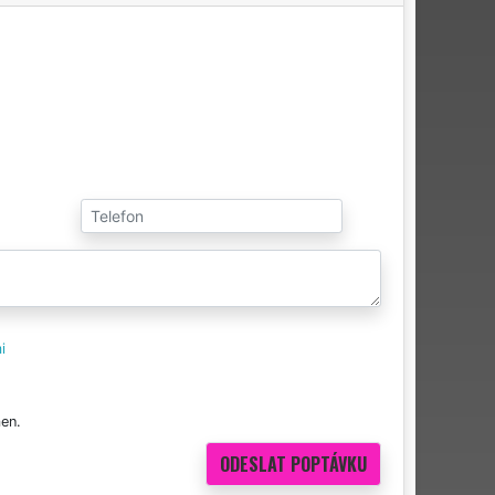
i
en.