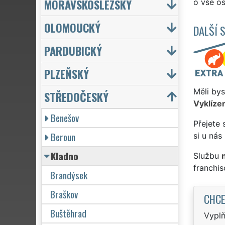
MORAVSKOSLEZSKÝ
o vše os
OLOMOUCKÝ
DALŠÍ 
PARDUBICKÝ
PLZEŇSKÝ
Měli bys
STŘEDOČESKÝ
Vyklízen
Benešov
Přejete 
Beroun
si u nás
Kladno
Službu
franchi
Brandýsek
Braškov
CHCE
Buštěhrad
Vyplň