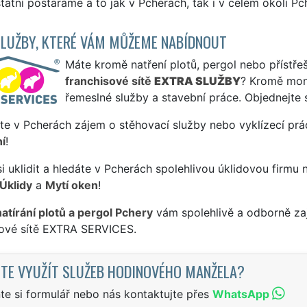
tatní postaráme a to jak v Pcherách, tak i v celém okolí Pch
SLUŽBY, KTERÉ VÁM MŮŽEME NABÍDNOUT
Máte kromě natření plotů, pergol nebo přístřeš
franchisové sítě
EXTRA SLUŽBY
? Kromě mon
řemeslné služby a stavební práce. Objednejte 
te v Pcherách zájem o stěhovací služby nebo vyklízecí prá
í
!
si uklidit a hledáte v Pcherách spolehlivou úklidovou firmu 
Úklidy
a
Mytí oken
!
natírání plotů a pergol Pchery
vám spolehlivě a odborně zaj
sové sítě EXTRA SERVICES.
TE VYUŽÍT SLUŽEB HODINOVÉHO MANŽELA?
te si formulář nebo nás kontaktujte přes
WhatsApp