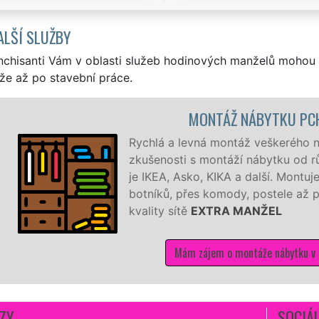
ALŠÍ SLUŽBY
nchisanti Vám v oblasti služeb hodinových manželů mohou 
že až po stavební práce.
KU PCHERY
kerého nábytku v Pcherách. Máme bohaté
ku od různých výrobců a dodavatelů, jako
í. Montujeme a demontujeme od malých
le až po velké šatní sestavy se zárukou
L
bytku v Pcherách
ZY
SOCIÁL