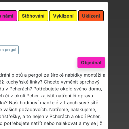
s námi
Stěhování
Vyklízení
Uklízení
ů a pergol
Objednat
tírání plotů a pergol ze široké nabídky montáží a
ž kuchyňské linky? Chcete vyměnit sprchový
radu v Pcherách? Potřebujete okolo svého domu,
 či v okolí Pcher zajistit natření či opravu
ku? Naši hodinoví manželé z franchisové sítě
ve vašich požadavcích. Natřeme, nalakujeme,
střešky, a to nejen v Pcherách a okolí Pcher,
o potřebujete natřít nebo nalakovat a my se již