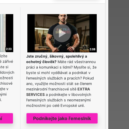
ízíte
Jste zručný, šikovný, spolehlivý a
é zářivé
ochotný člověk?
Máte rád všestrannou
ste si
práci a komunikaci s lidmi? Myslíte si, že
lidových
byste si mohl vydělávat a podnikat v
možnosti
řemeslných službách a pracích? Pokud
chisové
ano, využijte možnosti stát se členem
jte v
mezinárodní franchisové sítě
EXTRA
nými
SERVICES
a podnikejte v libovolných
i.
řemeslných službách s neomezenými
možnostmi po celé Evropské unii.
í
Podnikejte jako řemeslník