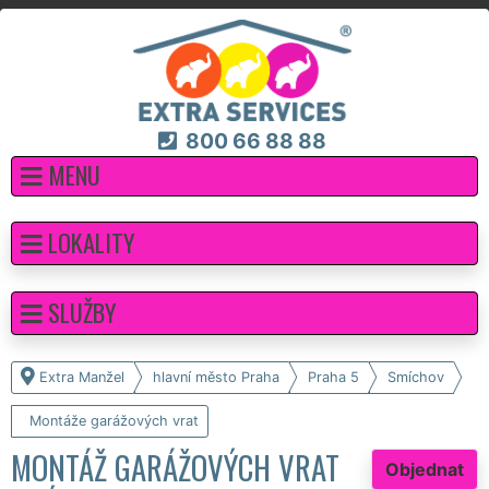
800 66 88 88
MENU
LOKALITY
SLUŽBY
Extra Manžel
hlavní město Praha
Praha 5
Smíchov
Montáže garážových vrat
MONTÁŽ GARÁŽOVÝCH VRAT
Objednat