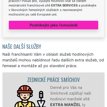
pracích? Pokud ano, využijte možnosti stát se členem
mezinárodní franchisové sítě
EXTRA SERVICES
a podnikejte
v libovolných řemeslných službách s neomezenými
možnostmi po celé Evropské unii.
Podnikejte jako řemeslník
NAŠE DALŠÍ SLUŽBY
Naši franchisanti Vám v oblasti služeb hodinových
manželů mohou nabídnout řadu dalších extra služeb, od
řemesel a montáže až po stavební práce.
ZEDNICKÉ PRÁCE SMÍCHOV
Denně pro Vás na
Smíchově zajišťují naši
hodinoví manželé sítě
EXTRA MANŽEL
ty