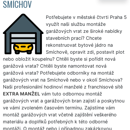
SMÍCHOV
Potřebujete v městské čtvrti Praha 5
využít naši službu montáže
garážových vrat ze široké nabídky
stavebních prací? Chcete
rekonstruovat bytové jádro na
Smíchově, opravit zdi, postavit plot
nebo obložit koupelnu? Chtěli byste si pořídit nová
garážová vrata? Chtěli byste namontovat nová
garážová vrata? Potřebujete odborníky na montáž
garážových vrat na Smíchově nebo v okolí Smíchova?
Naši profesionální hodinoví manželé z franchisové sítě
EXTRA MANŽEL
vám tuto odbornou montáž
garážových vrat a garážových bran zajistí a poskytnou
ve vámi zvoleném časovém termínu. Zajistíme vám
montáž garážových vrat včetně zajištění veškerého
materiálu a doplňků potřebných k této odborné
montáži. O montáž nebo i případnou zakázkovou