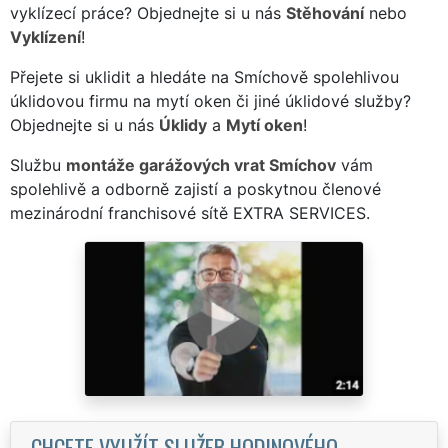
vyklízecí práce? Objednejte si u nás
Stěhování
nebo
Vyklízení
!
Přejete si uklidit a hledáte na Smíchově spolehlivou
úklidovou firmu na mytí oken či jiné úklidové služby?
Objednejte si u nás
Úklidy
a
Mytí oken
!
Službu
montáže garážových vrat Smíchov
vám
spolehlivě a odborně zajistí a poskytnou členové
mezinárodní franchisové sítě EXTRA SERVICES.
CHCETE VYUŽÍT SLUŽEB HODINOVÉHO