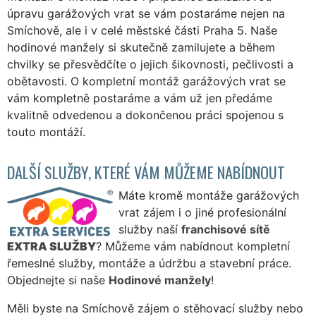
úpravu garážových vrat se vám postaráme nejen na
Smíchově, ale i v celé městské části Praha 5. Naše
hodinové manžely si skutečně zamilujete a během
chvilky se přesvědčíte o jejich šikovnosti, pečlivosti a
obětavosti. O kompletní montáž garážových vrat se
vám kompletně postaráme a vám už jen předáme
kvalitně odvedenou a dokončenou práci spojenou s
touto montáží.
DALŠÍ SLUŽBY, KTERÉ VÁM MŮŽEME NABÍDNOUT
Máte kromě montáže garážových
vrat zájem i o jiné profesionální
služby naší
franchisové sítě
EXTRA SLUŽBY
? Můžeme vám nabídnout kompletní
řemeslné služby, montáže a údržbu a stavební práce.
Objednejte si naše
Hodinové manžely
!
Měli byste na Smíchově zájem o stěhovací služby nebo