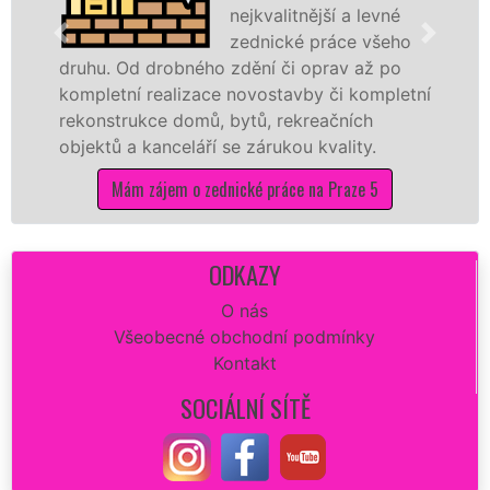
nejkvalitnější a levné
zednické práce všeho
. Od drobného zdění či oprav až po
rekonstr
etní realizace novostavby či kompletní
dokonale
strukce domů, bytů, rekreačních
sádrokar
ů a kanceláří se zárukou kvality.
dovozu m
Mám zájem o zednické práce na Praze 5
M
ODKAZY
O nás
Všeobecné obchodní podmínky
Kontakt
SOCIÁLNÍ SÍTĚ