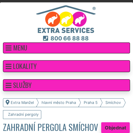
800 66 88 88
MENU
LOKALITY
SLUŽBY
Extra Manžel
hlavní město Praha
Praha 5
Smíchov
Zahradní pergoly
ZAHRADNÍ PERGOLA SMÍCHOV
Objednat