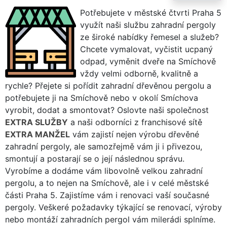
Potřebujete v městské čtvrti Praha 5
využít naši službu zahradní pergoly
ze široké nabídky řemesel a služeb?
Chcete vymalovat, vyčistit ucpaný
odpad, vyměnit dveře na Smíchově
vždy velmi odborně, kvalitně a
rychle? Přejete si pořídit zahradní dřevěnou pergolu a
potřebujete ji na Smíchově nebo v okolí Smíchova
vyrobit, dodat a smontovat? Oslovte naši společnost
EXTRA SLUŽBY
a naši odborníci z franchisové sítě
EXTRA MANŽEL
vám zajistí nejen výrobu dřevěné
zahradní pergoly, ale samozřejmě vám ji i přivezou,
smontují a postarají se o její následnou správu.
Vyrobíme a dodáme vám libovolně velkou zahradní
pergolu, a to nejen na Smíchově, ale i v celé městské
části Praha 5. Zajistíme vám i renovaci vaší současné
pergoly. Veškeré požadavky týkající se renovací, výroby
nebo montáží zahradních pergol vám milerádi splníme.