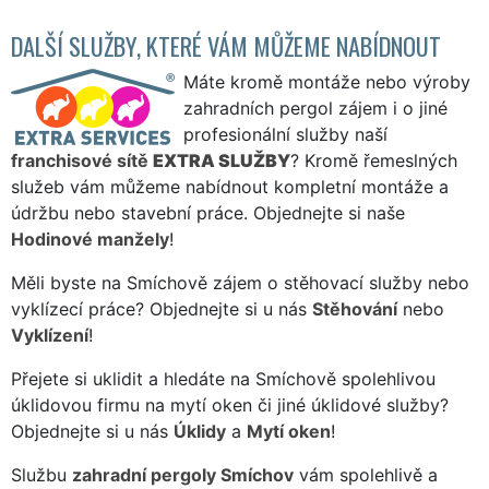
DALŠÍ SLUŽBY, KTERÉ VÁM MŮŽEME NABÍDNOUT
Máte kromě montáže nebo výroby
zahradních pergol zájem i o jiné
profesionální služby naší
franchisové sítě
EXTRA SLUŽBY
? Kromě řemeslných
služeb vám můžeme nabídnout kompletní montáže a
údržbu nebo stavební práce. Objednejte si naše
Hodinové manžely
!
Měli byste na Smíchově zájem o stěhovací služby nebo
vyklízecí práce? Objednejte si u nás
Stěhování
nebo
Vyklízení
!
Přejete si uklidit a hledáte na Smíchově spolehlivou
úklidovou firmu na mytí oken či jiné úklidové služby?
Objednejte si u nás
Úklidy
a
Mytí oken
!
Službu
zahradní pergoly Smíchov
vám spolehlivě a